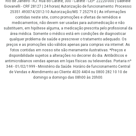
Rio de Janeiro - RJ: Rua do Catete, 300 - Catete - CEP: 22220-000 | Gabriele
Giovanelli - CRF 28127 | 24 horas| Autorização de funcionamento: Processo:
25351.493074/2012-10 Autorização/MS: 7.25279.0 | As informações
contidas neste site, como promoções e ofertas de remédios e
medicamentos, não devem ser usadas para automedicação e não
substituem, em hipótese alguma, a medicação prescrita pelo profissional da
área médica. Somente o médico está em condições de diagnosticar
qualquer problema de saúde e prescrever o tratamento adequado. Os
preços e as promoções são válidos apenas para compras via internet. As
fotos contidas em nosso site são meramente ilustrativas. *Preços e
disponibilidade sujeitos a alterações no decorrer do dia. Antibióticos e
antimicrobianos vendas apenas em lojas físicas ou televendas. Portaria nº
344 - 01/02/1999 - Ministério da Saúde. Horário de funcionamento Central
de Vendas e Atendimento ao Cliente 4020 4404 ou 0800 282 10 10 de
domingo a domingo das 08h00 às 20h00.
LGPD Aceite os Cookies