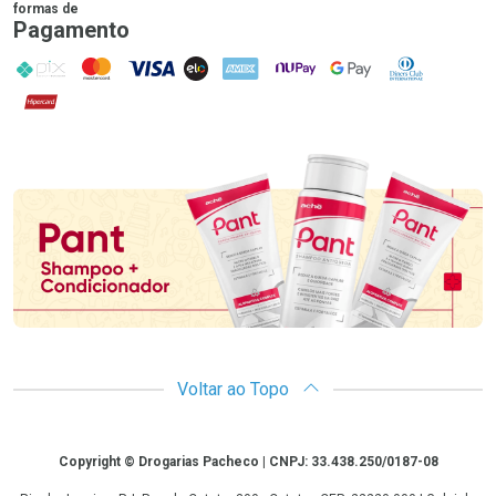
formas de
Pagamento
PIX
MasterCard
VISA
ELO
AMEX
NuPay
Google Pay
Diners Club
Hipercard
Promoção em Destaque
Voltar ao Topo
Copyright
Copyright © Drogarias Pacheco | CNPJ: 33.438.250/0187-08