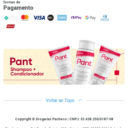
formas de
Pagamento
PIX
MasterCard
VISA
ELO
AMEX
NuPay
Google Pay
Diners Club
Hipercard
Promoção em Destaque
Voltar ao Topo
Copyright
Copyright © Drogarias Pacheco | CNPJ: 33.438.250/0187-08