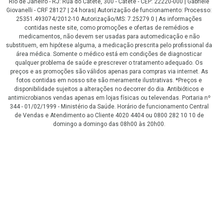
Rio de Janeiro - RJ: Rua do Catete, 300 - Catete - CEP: 22220-000 | Gabriele
Giovanelli - CRF 28127 | 24 horas| Autorização de funcionamento: Processo:
25351.493074/2012-10 Autorização/MS: 7.25279.0 | As informações
contidas neste site, como promoções e ofertas de remédios e
medicamentos, não devem ser usadas para automedicação e não
substituem, em hipótese alguma, a medicação prescrita pelo profissional da
área médica. Somente o médico está em condições de diagnosticar
qualquer problema de saúde e prescrever o tratamento adequado. Os
preços e as promoções são válidos apenas para compras via internet. As
fotos contidas em nosso site são meramente ilustrativas. *Preços e
disponibilidade sujeitos a alterações no decorrer do dia. Antibióticos e
antimicrobianos vendas apenas em lojas físicas ou televendas. Portaria nº
344 - 01/02/1999 - Ministério da Saúde. Horário de funcionamento Central
de Vendas e Atendimento ao Cliente 4020 4404 ou 0800 282 10 10 de
domingo a domingo das 08h00 às 20h00.
LGPD Aceite os Cookies