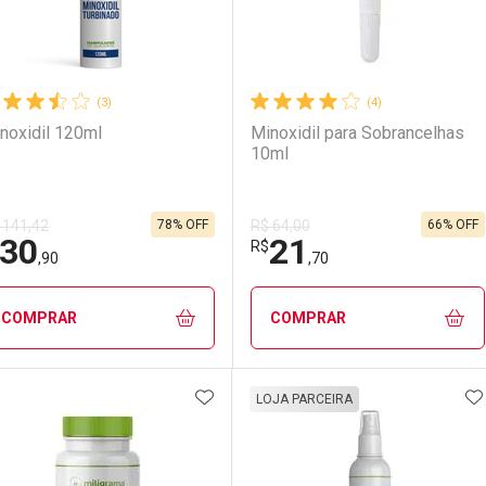
(3)
(4)
noxidil 120ml
Minoxidil para Sobrancelhas
10ml
78% OFF
66% OFF
 141,42
R$ 64,00
30
21
R$
,90
,70
COMPRAR
COMPRAR
ADICIONAR AOS FAVORITOS
A
FECHAR
FECHAR
F
F
50% OFF NA 2º UNIDADE -MILIGRAMA
LOJA PARCEIRA
aboratório
or Menos
Laboratório
Por Menos