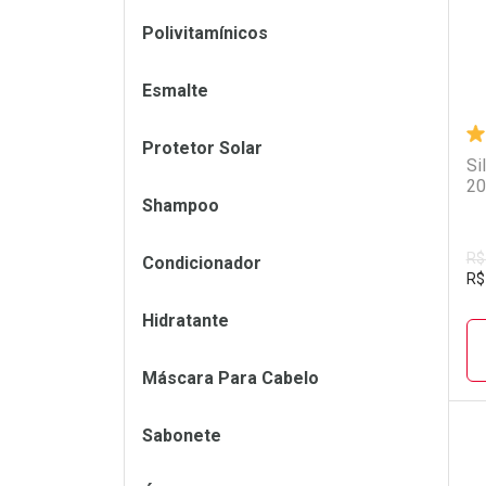
Polivitamínicos
Esmalte
Protetor Solar
Si
20
Shampoo
R$
Condicionador
R$
Hidratante
Máscara Para Cabelo
Sabonete
L
P