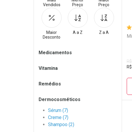
Mais
Menor
Maior
Vendidos
Preço
Preço
Maior
A a Z
Z a A
Mi
Desconto
Filtros
Medicamentos
R$
R$
Vitamina
Remédios
Dermocosméticos
Sérum (7)
Creme (7)
L
P
Shampoo (2)