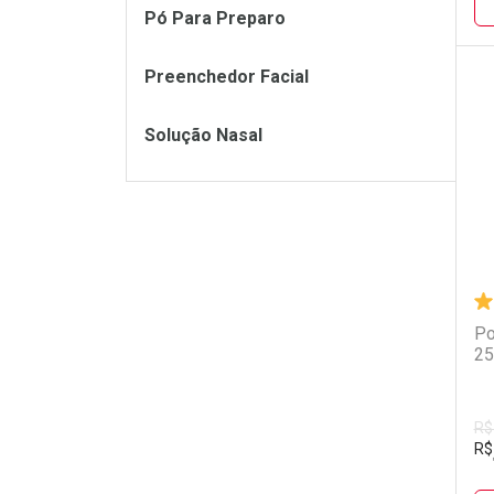
Pó Para Preparo
Preenchedor Facial
L
P
Solução Nasal
Po
25
R$
R$