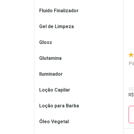
L
P
Fluido Finalizador
Gel de Limpeza
Gloss
Glutamina
Pi
Iluminador
R$
Loção Capilar
R$
Loção para Barba
Óleo Vegetal