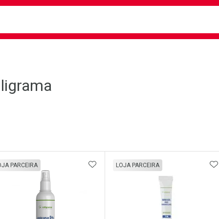
busca
isa?
ligrama
ateleira
ADICIONAR AOS FAVORITOS
A
OJA PARCEIRA
LOJA PARCEIRA