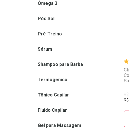
Ômega 3
L
P
Pós Sol
Pré-Treino
Sérum
Shampoo para Barba
Gl
Co
Termogênico
Sa
Tônico Capilar
R$
R$
Fluido Capilar
Gel para Massagem