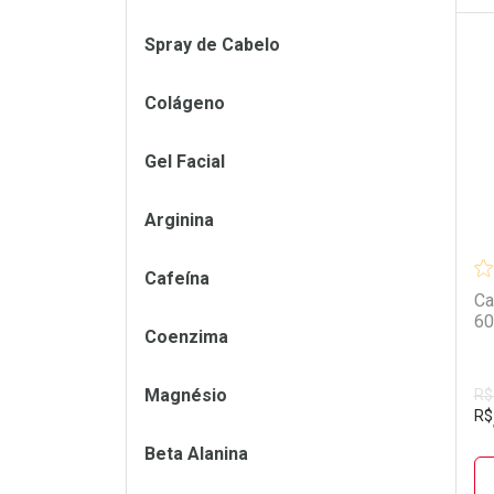
Spray de Cabelo
L
P
Colágeno
Gel Facial
Arginina
Cafeína
Ca
60
Coenzima
Magnésio
R$
R$
Beta Alanina