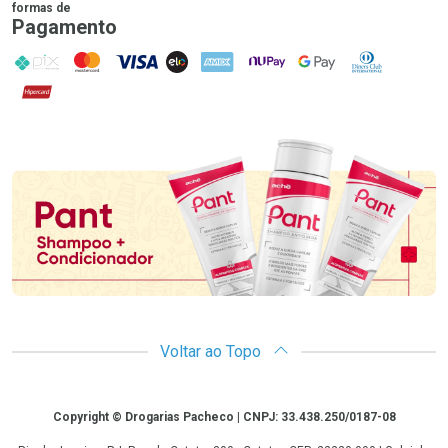
formas de
Pagamento
PIX
MasterCard
VISA
ELO
AMEX
NuPay
Google Pay
Diners Club
Hipercard
Promoção em Destaque
Voltar ao Topo
Copyright
Copyright © Drogarias Pacheco | CNPJ: 33.438.250/0187-08