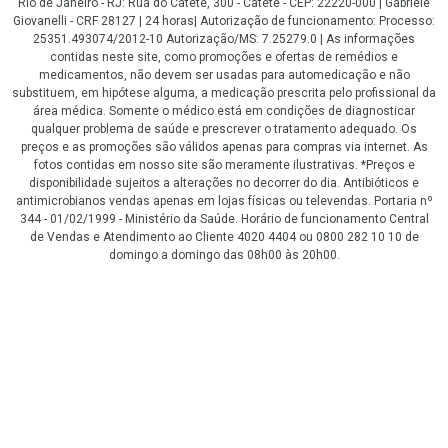
Rio de Janeiro - RJ: Rua do Catete, 300 - Catete - CEP: 22220-000 | Gabriele
Giovanelli - CRF 28127 | 24 horas| Autorização de funcionamento: Processo:
25351.493074/2012-10 Autorização/MS: 7.25279.0 | As informações
contidas neste site, como promoções e ofertas de remédios e
medicamentos, não devem ser usadas para automedicação e não
substituem, em hipótese alguma, a medicação prescrita pelo profissional da
área médica. Somente o médico está em condições de diagnosticar
qualquer problema de saúde e prescrever o tratamento adequado. Os
preços e as promoções são válidos apenas para compras via internet. As
fotos contidas em nosso site são meramente ilustrativas. *Preços e
disponibilidade sujeitos a alterações no decorrer do dia. Antibióticos e
antimicrobianos vendas apenas em lojas físicas ou televendas. Portaria nº
344 - 01/02/1999 - Ministério da Saúde. Horário de funcionamento Central
de Vendas e Atendimento ao Cliente 4020 4404 ou 0800 282 10 10 de
domingo a domingo das 08h00 às 20h00.
LGPD Aceite os Cookies