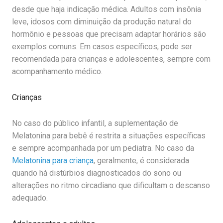
desde que haja indicação médica. Adultos com insônia
leve, idosos com diminuição da produção natural do
hormônio e pessoas que precisam adaptar horários são
exemplos comuns. Em casos específicos, pode ser
recomendada para crianças e adolescentes, sempre com
acompanhamento médico.
Crianças
No caso do público infantil, a suplementação de
Melatonina para bebê é restrita a situações específicas
e sempre acompanhada por um pediatra. No caso da
Melatonina para criança
, geralmente, é considerada
quando há distúrbios diagnosticados do sono ou
alterações no ritmo circadiano que dificultam o descanso
adequado.