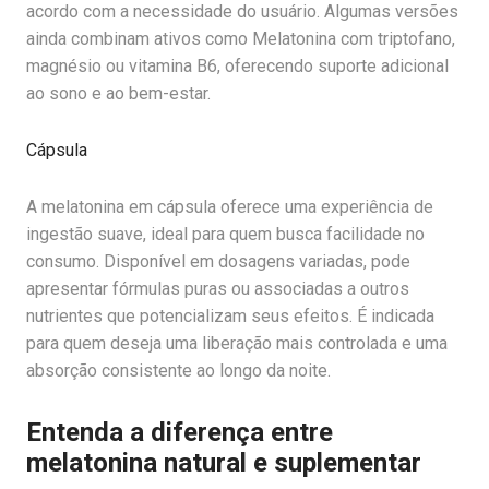
acordo com a necessidade do usuário. Algumas versões
ainda combinam ativos como Melatonina com triptofano,
magnésio ou vitamina B6, oferecendo suporte adicional
ao sono e ao bem-estar.
Cápsula
A melatonina em cápsula oferece uma experiência de
ingestão suave, ideal para quem busca facilidade no
consumo. Disponível em dosagens variadas, pode
apresentar fórmulas puras ou associadas a outros
nutrientes que potencializam seus efeitos. É indicada
para quem deseja uma liberação mais controlada e uma
absorção consistente ao longo da noite.
Entenda a diferença entre
melatonina natural e suplementar