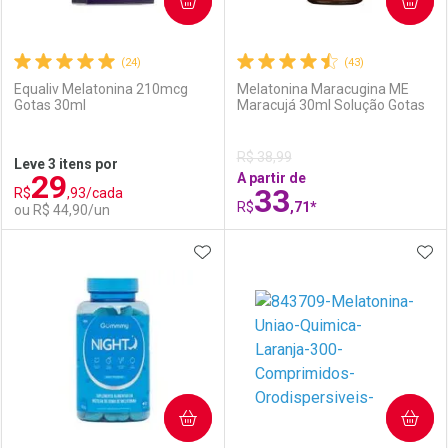
COMPRAR
COMPRAR
(24)
(43)
Equaliv Melatonina 210mcg
Melatonina Maracugina ME
Gotas 30ml
Maracujá 30ml Solução Gotas
Ativar Desconto
Ativar Desconto
R$ 38,99
Leve 3 itens por
29
A partir de
Comprar sem Desconto
Comprar sem Desconto
33
R$
,93/cada
Comprar sem Desconto
Comprar sem Desconto
Por R$ 29,90/cada
Por R$ 28,99/cada
R$
,71*
ou R$ 44,90/un
Por R$ 29,90/cada
Por R$ 28,99/cada
ADICIONAR AOS FAVORITOS
ADI
FECHAR
FECHAR
F
F
Laboratório
Por Menos
Laboratório
Por Menos
COMPRAR
COMPRAR