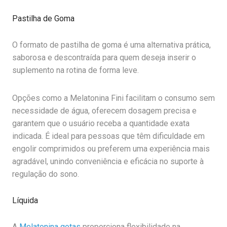
Pastilha de Goma
O formato de pastilha de goma é uma alternativa prática,
saborosa e descontraída para quem deseja inserir o
suplemento na rotina de forma leve.
Opções como a Melatonina Fini facilitam o consumo sem
necessidade de água, oferecem dosagem precisa e
garantem que o usuário receba a quantidade exata
indicada. É ideal para pessoas que têm dificuldade em
engolir comprimidos ou preferem uma experiência mais
agradável, unindo conveniência e eficácia no suporte à
regulação do sono.
Líquida
A
Melatonina gotas
proporciona flexibilidade na