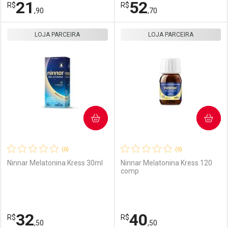
21
52
R$
Comprar sem Desconto
R$
Comprar sem Desconto
Por R$ 72,48/cada
Por R$ 140,00/cada
,90
,70
Por R$ 72,48/cada
Por R$ 140,00/cada
LOJA PARCEIRA
FECHAR
FECHAR
LOJA PARCEIRA
F
F
Laboratório
Por Menos
Laboratório
Por Menos
COMPRAR
COMPRAR
(0)
(0)
Ninnar Melatonina Kress 30ml
Ninnar Melatonina Kress 120
comp
Ativar Desconto
Ativar Desconto
Comprar sem Desconto
Comprar sem Desconto
32
40
R$
Comprar sem Desconto
R$
Comprar sem Desconto
Por R$ 21,90/cada
Por R$ 52,70/cada
,50
,50
Por R$ 21,90/cada
Por R$ 52,70/cada