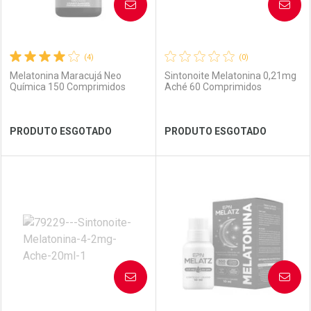
AVISE-ME
AVISE-ME
(4)
(0)
Melatonina Maracujá Neo
Sintonoite Melatonina 0,21mg
Química 150 Comprimidos
Aché 60 Comprimidos
Ver Desconto Convênio
Ver Desconto Convênio
PRODUTO ESGOTADO
PRODUTO ESGOTADO
FECHAR
FECHAR
FEC
FEC
Laboratório
Por Menos
Laboratório
Por Menos
AVISE-ME
AVISE-ME