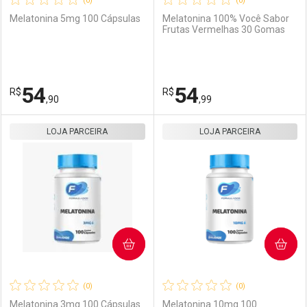
(0)
(0)
Melatonina 5mg 100 Cápsulas
Melatonina 100% Você Sabor
Frutas Vermelhas 30 Gomas
Ativar Desconto
Ativar Desconto
Comprar sem Desconto
Comprar sem Desconto
54
54
R$
Comprar sem Desconto
R$
Comprar sem Desconto
Por R$ 48,99/cada
Por R$ 33,99/cada
,90
,99
Por R$ 48,99/cada
Por R$ 33,99/cada
LOJA PARCEIRA
FECHAR
FECHAR
LOJA PARCEIRA
F
F
Laboratório
Por Menos
Laboratório
Por Menos
COMPRAR
COMPRAR
(0)
(0)
Melatonina 3mg 100 Cápsulas
Melatonina 10mg 100