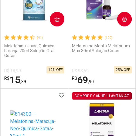
COMPRAR
COMPRAR
(41)
(100)
Melatonina Uniao Química
Melatonina Menta Melatonum
Laranja 20ml Solução Oral
Max 30ml Solução Gotas
Gotas
19% OFF
25% OFF
R$ 18,99
R$ 93,59
15
69
R$
R$
,39
,90
ADICIONAR AOS FAVORITOS
FECHAR
FECHAR
COMPRE E GANHE 1 LAVITAN AZ
F
F
Laboratório
Por Menos
Laboratório
Por Menos