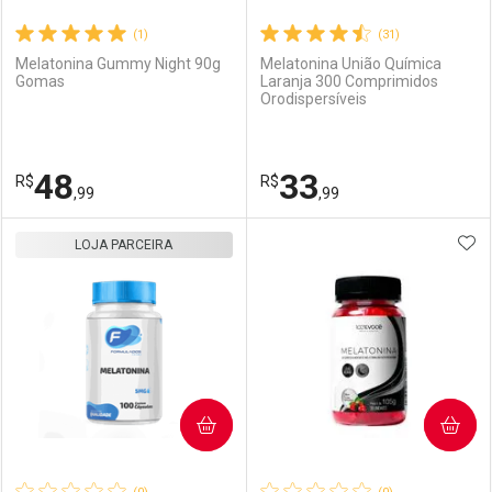
(1)
(31)
Melatonina Gummy Night 90g
Melatonina União Química
Gomas
Laranja 300 Comprimidos
Orodispersíveis
Ativar Desconto
Ativar Desconto
Por R$ 33,71
Comprar sem Desconto
Comprar sem Desconto
48
33
R$
Comprar sem Desconto
R$
Comprar sem Desconto
Por R$ 44,90/cada
Por R$ 33,79/cada
,99
,99
Por R$ 44,90/cada
Por R$ 33,79/cada
ADI
LOJA PARCEIRA
FECHAR
FECHAR
F
F
Laboratório
Por Menos
Laboratório
Por Menos
COMPRAR
COMPRAR