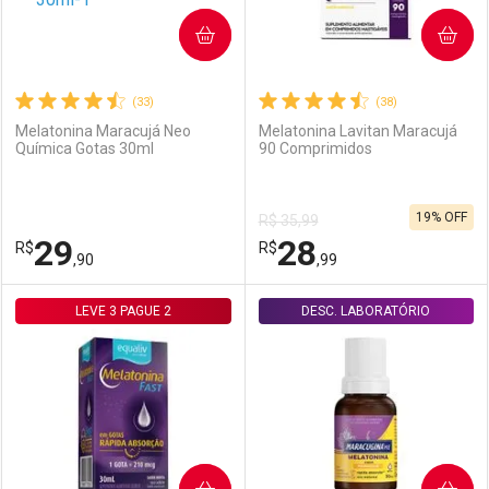
COMPRAR
COMPRAR
(33)
(38)
Melatonina Maracujá Neo
Melatonina Lavitan Maracujá
Química Gotas 30ml
90 Comprimidos
Ativar Desconto
Ativar Desconto
19% OFF
R$ 35,99
Comprar sem Desconto
Comprar sem Desconto
29
28
R$
Comprar sem Desconto
R$
Comprar sem Desconto
Por R$ 15,39/cada
Por R$ 69,90/cada
,90
,99
Por R$ 15,39/cada
Por R$ 69,90/cada
LEVE 3 PAGUE 2
FECHAR
FECHAR
DESC. LABORATÓRIO
F
F
Laboratório
Por Menos
Laboratório
Por Menos