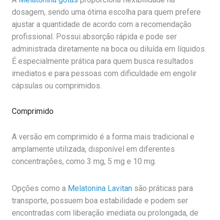
dosagem, sendo uma ótima escolha para quem prefere
ajustar a quantidade de acordo com a recomendação
profissional. Possui absorção rápida e pode ser
administrada diretamente na boca ou diluída em líquidos.
É especialmente prática para quem busca resultados
imediatos e para pessoas com dificuldade em engolir
cápsulas ou comprimidos.
Comprimido
A versão em comprimido é a forma mais tradicional e
amplamente utilizada, disponível em diferentes
concentrações, como 3 mg, 5 mg e 10 mg.
Opções como a
Melatonina Lavitan
são práticas para
transporte, possuem boa estabilidade e podem ser
encontradas com liberação imediata ou prolongada, de