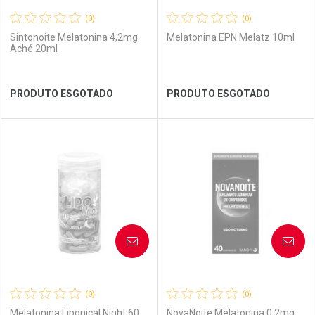
(0)
(0)
Sintonoite Melatonina 4,2mg
Melatonina EPN Melatz 10ml
Aché 20ml
Ver Desconto Convênio
Ver Desconto Convênio
PRODUTO ESGOTADO
PRODUTO ESGOTADO
FECHAR
FECHAR
FEC
FEC
Laboratório
Por Menos
Laboratório
Por Menos
AVISE-ME
AVISE-ME
(0)
(0)
Melatonina Liponical Night 60
NovaNoite Melatonina 0,2mg