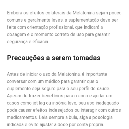
Embora os efeitos colaterais da Melatonina sejam pouco
comuns e geralmente leves, a suplementação deve ser
feita com orientação profissional, que indicará a
dosagem e o momento correto de uso para garantir
segurança e eficácia.
Precauções a serem tomadas
Antes de iniciar o uso da Melatonina, é importante
conversar com um médico para garantir que o
suplemento seja seguro para o seu perfil de saúde.
Apesar de trazer benefícios para o sono e ajudar em
casos como jet lag ou insônia leve, seu uso inadequado
pode causar efeitos indesejados ou interagir com outros
medicamentos. Leia sempre a bula, siga a posologia
indicada e evite ajustar a dose por conta própria.