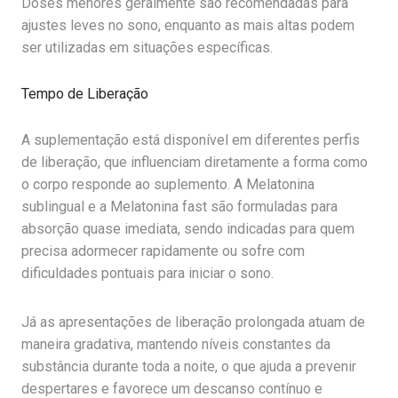
Doses menores geralmente são recomendadas para
ajustes leves no sono, enquanto as mais altas podem
ser utilizadas em situações específicas.
Tempo de Liberação
A suplementação está disponível em diferentes perfis
de liberação, que influenciam diretamente a forma como
o corpo responde ao suplemento. A Melatonina
sublingual e a Melatonina fast são formuladas para
absorção quase imediata, sendo indicadas para quem
precisa adormecer rapidamente ou sofre com
dificuldades pontuais para iniciar o sono.
Já as apresentações de liberação prolongada atuam de
maneira gradativa, mantendo níveis constantes da
substância durante toda a noite, o que ajuda a prevenir
despertares e favorece um descanso contínuo e