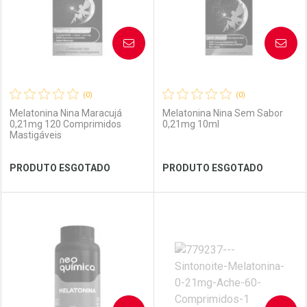
AVISE-ME
AVISE-ME
(0)
(0)
Melatonina Nina Maracujá
Melatonina Nina Sem Sabor
0,21mg 120 Comprimidos
0,21mg 10ml
Mastigáveis
Ativar Desconto
PRODUTO ESGOTADO
PRODUTO ESGOTADO
Comprar sem Desconto
Ver Desconto Convênio
Comprar sem Desconto
Por R$ 59,90/cada
Por R$ 59,90/cada
FECHAR
FECHAR
FEC
FEC
Laboratório
Por Menos
Laboratório
Por Menos