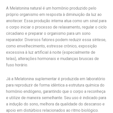
A Melatonina natural é um hormônio produzido pelo
próprio organismo em resposta à diminuição da luz ao
anoitecer. Essa produção interna atua como um sinal para
o corpo iniciar o processo de relaxamento, regular o ciclo
circadiano e preparar o organismo para um sono
reparador. Diversos fatores podem reduzir essa síntese,
como envelhecimento, estresse crônico, exposição
excessiva à luz artificial à noite (especialmente de
telas), alterações hormonais e mudanças bruscas de
fuso horário.
Já a Melatonina suplementar é produzida em laboratório
para reproduzir de forma idêntica a estrutura química do
hormônio endógeno, garantindo que o corpo a reconheça
e utilize de maneira semelhante. Seu uso é indicado para
a indução do sono, melhora da qualidade do descanso e
apoio em distúrbios relacionados ao ritmo biológico.