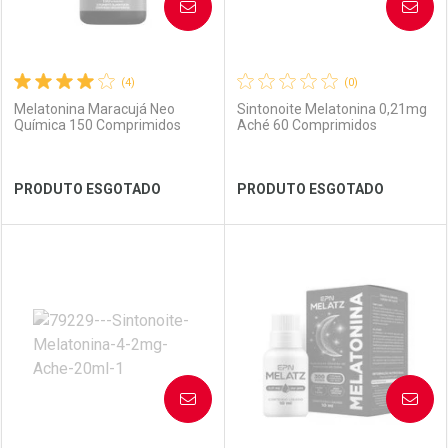
AVISE-ME
AVISE-ME
(4)
(0)
Melatonina Maracujá Neo
Sintonoite Melatonina 0,21mg
Química 150 Comprimidos
Aché 60 Comprimidos
Ver Desconto Convênio
Ver Desconto Convênio
PRODUTO ESGOTADO
PRODUTO ESGOTADO
FECHAR
FECHAR
FEC
FEC
Laboratório
Por Menos
Laboratório
Por Menos
AVISE-ME
AVISE-ME