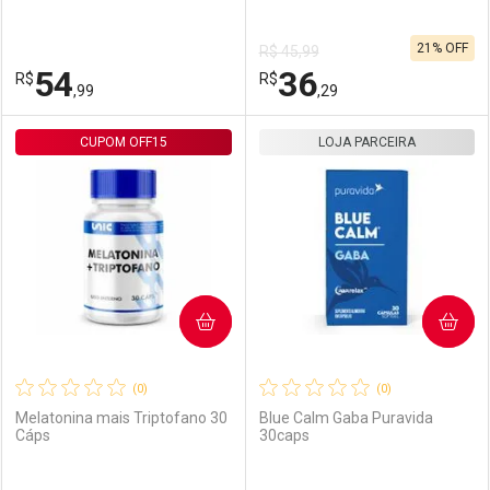
Ativar Desconto
Ativar Desconto
21% OFF
R$ 45,99
Comprar sem Desconto
Comprar sem Desconto
54
36
R$
Comprar sem Desconto
R$
Comprar sem Desconto
Por R$ 42,90/cada
Por R$ 90,90/cada
,99
,29
Por R$ 42,90/cada
Por R$ 90,90/cada
CUPOM OFF15
FECHAR
FECHAR
LOJA PARCEIRA
F
F
Laboratório
Por Menos
Laboratório
Por Menos
COMPRAR
COMPRAR
(0)
(0)
Melatonina mais Triptofano 30
Blue Calm Gaba Puravida
Cáps
30caps
Ativar Desconto
Ativar Desconto