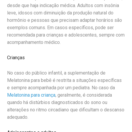
desde que haja indicação médica. Adultos com insônia
leve, idosos com diminuição da produção natural do
hormônio e pessoas que precisam adaptar horários são
exemplos comuns. Em casos específicos, pode ser
recomendada para crianças e adolescentes, sempre com
acompanhamento médico.
Crianças
No caso do público infantil, a suplementação de
Melatonina para bebê é restrita a situações específicas
e sempre acompanhada por um pediatra. No caso da
Melatonina para criança
, geralmente, é considerada
quando há distúrbios diagnosticados do sono ou
alterações no ritmo circadiano que dificultam o descanso
adequado.