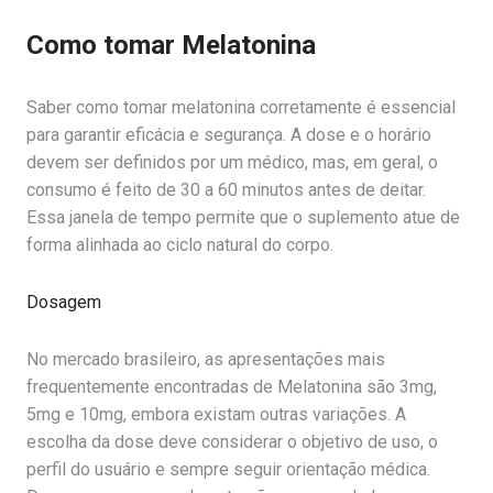
Como tomar Melatonina
Saber como tomar melatonina corretamente é essencial
para garantir eficácia e segurança. A dose e o horário
devem ser definidos por um médico, mas, em geral, o
consumo é feito de 30 a 60 minutos antes de deitar.
Essa janela de tempo permite que o suplemento atue de
forma alinhada ao ciclo natural do corpo.
Dosagem
No mercado brasileiro, as apresentações mais
frequentemente encontradas de Melatonina são 3mg,
5mg e 10mg, embora existam outras variações. A
escolha da dose deve considerar o objetivo de uso, o
perfil do usuário e sempre seguir orientação médica.