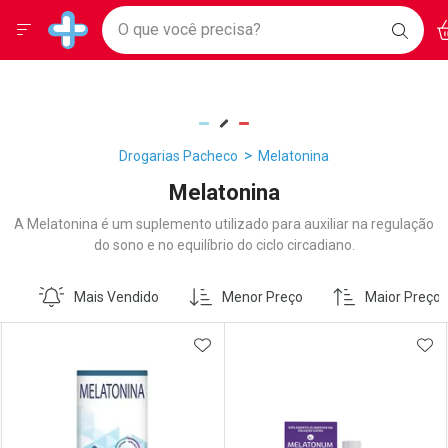
Drogarias Pacheco
Menu
Ac
Ir direto para a home
O que você precisa?
BAIXE
Baixe nosso APP e aproveite Ofertas Exclusivas!
BUSC
O AP
Navegue pela página
Ir direto para o conteúdo
Faça a sua busca
Ir direto para a busca
Ir direto para a conta
Ir direto para a ajuda
Ir direto para a notificações
Drogarias Pacheco
Melatonina
Ir direto para o carrinho
Ir direto para o menu
Melatonina
A Melatonina é um suplemento utilizado para auxiliar na regulação
do sono e no equilíbrio do ciclo circadiano.
Mais Vendido
Menor Preço
Maior Preço
ADICIONAR AOS FAVORITOS
ADI