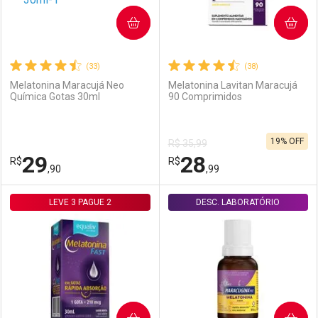
COMPRAR
COMPRAR
(33)
(38)
Melatonina Maracujá Neo
Melatonina Lavitan Maracujá
Química Gotas 30ml
90 Comprimidos
Ativar Desconto
Ativar Desconto
19% OFF
R$ 35,99
Comprar sem Desconto
Comprar sem Desconto
29
28
R$
Comprar sem Desconto
R$
Comprar sem Desconto
Por R$ 15,39/cada
Por R$ 69,90/cada
,90
,99
Por R$ 15,39/cada
Por R$ 69,90/cada
LEVE 3 PAGUE 2
FECHAR
FECHAR
DESC. LABORATÓRIO
F
F
Laboratório
Por Menos
Laboratório
Por Menos