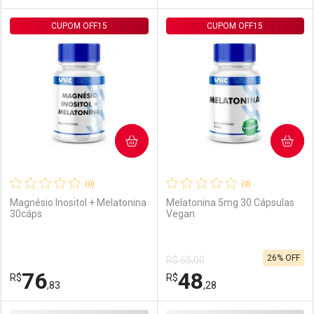
CUPOM OFF15
FECHAR
FECHAR
CUPOM OFF15
F
F
Laboratório
Por Menos
Laboratório
Por Menos
COMPRAR
COMPRAR
(0)
(0)
Magnésio Inositol + Melatonina
Melatonina 5mg 30 Cápsulas
30cáps
Vegan
Ativar Desconto
Ativar Desconto
26% OFF
R$ 65,00
Comprar sem Desconto
Comprar sem Desconto
76
48
R$
Comprar sem Desconto
R$
Comprar sem Desconto
Por R$ 32,50/cada
Por R$ 40,50/cada
,83
,28
Por R$ 32,50/cada
Por R$ 40,50/cada