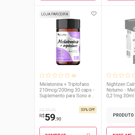
ADICIONAR AOS 
FECHAR
FECHAR
LOJA PARCEIRA
Laboratório
Por Menos
Laborató
Por Men
(0)
Melatonina + Triptofano
Nightzen Cal
210mcg/200mg 30 caps -
Noturno - Mel
Suplemento para Sono e
0,21mg 30ml 
Bem-Estar Purafor
Supplements
33% OFF
R$ 89,90
59
Ativar Desconto
Ativar Des
PRODUTO 
R$
,90
Comprar sem Desconto
Comprar sem Desconto
Comprar s
Comprar s