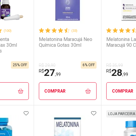
(100)
(33)
enta
Melatonina Maracujá Neo
Melatonina La
ax 30ml
Química Gotas 30ml
Maracujá 90 
s
25% OFF
6% OFF
R$ 29,90
R$ 35,99
27
28
R$
R$
,99
,99
COMPRAR
COMPRAR
FAVORITOS
ADICIONAR AOS FAVORITOS
ADICIONAR AOS 
FECHAR
FECHAR
FECHAR
FECHAR
LOJA PARCEIRA
rio
os
Laboratório
Por Menos
Laborató
Por Men