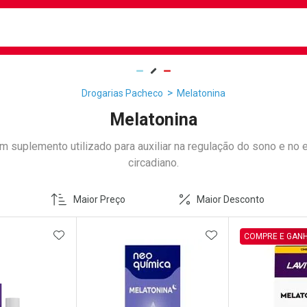
busca
isa?
Drogarias Pacheco
Melatonina
Melatonina
m suplemento utilizado para auxiliar na regulação do sono e no eq
circadiano.
Maior Preço
Maior Desconto
FAVORITOS
ADICIONAR AOS FAVORITOS
ADICIONAR AOS 