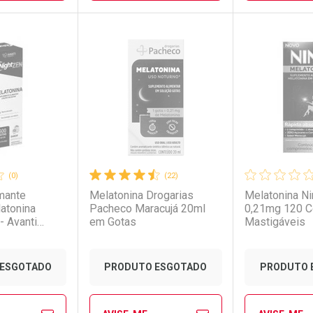
FAVORITOS
FECHAR
FECHAR
FECHAR
FECHAR
rio
os
Laboratório
Por Menos
Laborató
Por Men
(0)
(22)
mante
Melatonina Drogarias
Melatonina Ni
atonina
Pacheco Maracujá 20ml
0,21mg 120 
- Avanti
em Gotas
Mastigáveis
conto
Ativar Desconto
Ativar Desc
ESGOTADO
PRODUTO ESGOTADO
PRODUTO 
em Desconto
em Desconto
Comprar sem Desconto
Comprar sem Desconto
Comprar se
Comprar se