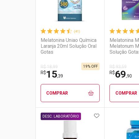
(41)
Melatonina Uniao Química
Melatonina M
Laranja 20ml Solução Oral
Melatonum M
Gotas
Solução Gota
19% OFF
R$ 18,99
R$ 93,59
15
69
R$
R$
,39
,90
COMPRAR
COMPRAR
ADICIONAR AOS 
FECHAR
FECHAR
DESC. LABORATÓRIO
Laboratório
Por Menos
Laborató
Por Men