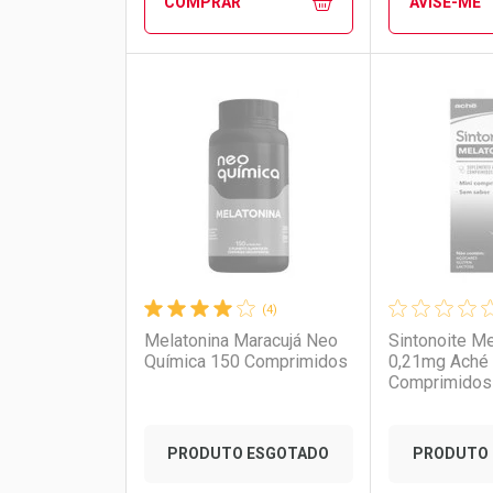
COMPRAR
AVISE-ME
Por R$ 76,83/cada
Por R$ 76,83/cada
Por R$ 48,2
Por R$ 48,2
FECHAR
FECHAR
Laboratório
Por Menos
Laborató
Por Men
(4)
Melatonina Maracujá Neo
Sintonoite Me
Química 150 Comprimidos
0,21mg Aché
Comprimidos
Ativar Desconto
PRODUTO ESGOTADO
PRODUTO 