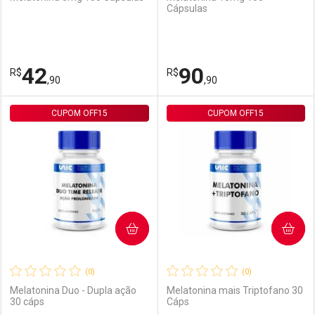
Cápsulas
Ativar Desconto
Ativar Desconto
Comprar sem Desconto
Comprar sem Desconto
42
90
R$
Comprar sem Desconto
R$
Comprar sem Desconto
Por R$ 54,90/cada
Por R$ 54,99/cada
,90
,90
Por R$ 54,90/cada
Por R$ 54,99/cada
CUPOM OFF15
FECHAR
FECHAR
CUPOM OFF15
F
F
Laboratório
Por Menos
Laboratório
Por Menos
COMPRAR
COMPRAR
(0)
(0)
Melatonina Duo - Dupla ação
Melatonina mais Triptofano 30
30 cáps
Cáps