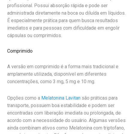
profissional. Possui absorção rápida e pode ser
administrada diretamente na boca ou diluída em líquidos.
É especialmente prática para quem busca resultados
imediatos e para pessoas com dificuldade em engolir
cápsulas ou comprimidos.
Comprimido
A versão em comprimido é a forma mais tradicional e
amplamente utilizada, disponível em diferentes
concentrações, como 3 mg, 5 mg e 10 mg.
Opções como a
Melatonina Lavitan
são práticas para
transporte, possuem boa estabilidade e podem ser
encontradas com liberação imediata ou prolongada, de
acordo com a necessidade do usuário. Algumas versões
ainda combinam ativos como Melatonina com triptofano,