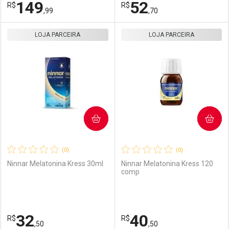
149
52
R$
Comprar sem Desconto
R$
Comprar sem Desconto
Por R$ 135,80/cada
Por R$ 21,90/cada
,99
,70
Por R$ 135,80/cada
Por R$ 21,90/cada
LOJA PARCEIRA
FECHAR
FECHAR
LOJA PARCEIRA
F
F
Laboratório
Por Menos
Laboratório
Por Menos
COMPRAR
COMPRAR
(0)
(0)
Ninnar Melatonina Kress 30ml
Ninnar Melatonina Kress 120
comp
Ativar Desconto
Ativar Desconto
Comprar sem Desconto
Comprar sem Desconto
32
40
R$
Comprar sem Desconto
R$
Comprar sem Desconto
Por R$ 149,99/cada
Por R$ 52,70/cada
,50
,50
Por R$ 149,99/cada
Por R$ 52,70/cada