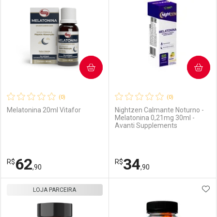
Laboratório
Por Menos
Laboratório
Por Menos
COMPRAR
COMPRAR
(0)
(0)
Melatonina 20ml Vitafor
Nightzen Calmante Noturno -
Melatonina 0,21mg 30ml -
Avanti Supplements
Ativar Desconto
Ativar Desconto
Comprar sem Desconto
Comprar sem Desconto
62
34
R$
Comprar sem Desconto
R$
Comprar sem Desconto
Por R$ 94,90/cada
Por R$ 55,00/cada
,90
,90
Por R$ 94,90/cada
Por R$ 55,00/cada
ADI
LOJA PARCEIRA
FECHAR
FECHAR
F
F