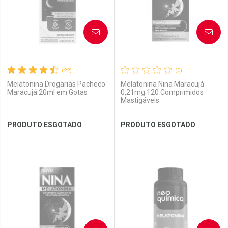
AVISE-ME
AVISE-ME
(22)
(0)
Melatonina Drogarias Pacheco
Melatonina Nina Maracujá
Maracujá 20ml em Gotas
0,21mg 120 Comprimidos
Mastigáveis
Ativar Desconto
Ativar Desconto
PRODUTO ESGOTADO
PRODUTO ESGOTADO
Comprar sem Desconto
Comprar sem Desconto
Comprar sem Desconto
Comprar sem Desconto
Por R$ 59,90/cada
Por R$ 54,99/cada
Por R$ 59,90/cada
Por R$ 54,99/cada
FECHAR
FECHAR
FEC
FEC
Laboratório
Por Menos
Laboratório
Por Menos