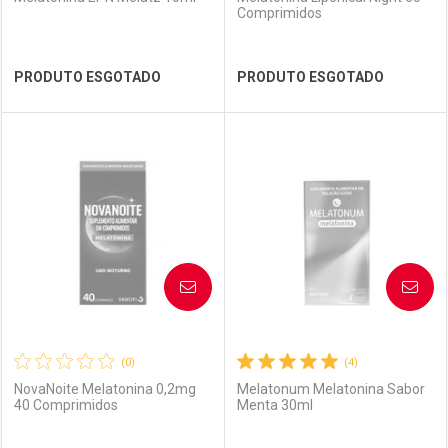
Comprimidos
Ver Desconto Convênio
Ver Desconto Convênio
PRODUTO ESGOTADO
PRODUTO ESGOTADO
FECHAR
FECHAR
FEC
FEC
Laboratório
Por Menos
Laboratório
Por Menos
AVISE-ME
AVISE-ME
(0)
(4)
NovaNoite Melatonina 0,2mg
Melatonum Melatonina Sabor
40 Comprimidos
Menta 30ml