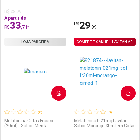
Ativar Desconto
Ativar Desconto
R$ 38,99
A partir de
Comprar sem Desconto
Comprar sem Desconto
33
29
Comprar sem Desconto
R$
Comprar sem Desconto
Por R$ 29,90/cada
Por R$ 69,90/cada
R$
,71*
,99
Por R$ 29,90/cada
Por R$ 69,90/cada
LOJA PARCEIRA
FECHAR
FECHAR
COMPRE E GANHE 1 LAVITAN AZ
F
F
Laboratório
Por Menos
Laboratório
Por Menos
COMPRAR
COMPRAR
(0)
(0)
Melatonina Gotas Frasco
Melatonina 0.21mg Lavitan
(20ml) - Sabor: Menta
Sabor Morango 30ml em Gotas
Ativar Desconto
Ativar Desconto
Por R$ 33,71