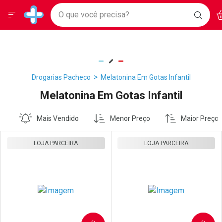
Drogarias Pacheco
Menu
Ac
Ir direto para a home
O que você precisa?
BAIXE
Baixe nosso APP e aproveite Ofertas Exclusivas!
BUSC
O AP
Navegue pela página
Ir direto para o conteúdo
Faça a sua busca
Ir direto para a busca
Ir direto para a conta
Ir direto para a ajuda
Ir direto para a notificações
Drogarias Pacheco
Melatonina Em Gotas Infantil
Ir direto para o carrinho
Ir direto para o menu
Melatonina Em Gotas Infantil
Mais Vendido
Menor Preço
Maior Preço
LOJA PARCEIRA
LOJA PARCEIRA