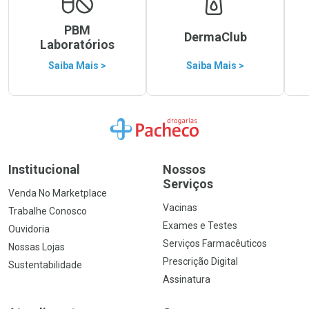
PBM
DermaClub
Laboratórios
Saiba Mais >
Saiba Mais >
Ir para a Home
Institucional
Nossos
Serviços
Venda No Marketplace
Vacinas
Trabalhe Conosco
Exames e Testes
Ouvidoria
Serviços Farmacêuticos
Nossas Lojas
Prescrição Digital
Sustentabilidade
Assinatura