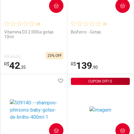
COMPRAR
COMPRAR
(0)
(0)
Vitamina D3 2.000ui gotas
BioFerro - Gotas
10ml
Ativar Desconto
Ativar Desconto
23% OFF
R$ 55,00
Comprar sem Desconto
Comprar sem Desconto
42
139
R$
Comprar sem Desconto
R$
Comprar sem Desconto
Por R$ 35,99/cada
Por R$ 28,85/cada
,35
,90
Por R$ 35,99/cada
Por R$ 28,85/cada
ADICIONAR AOS FAVORITOS
FECHAR
FECHAR
CUPOM OFF15
F
F
Laboratório
Por Menos
Laboratório
Por Menos
COMPRAR
COMPRAR