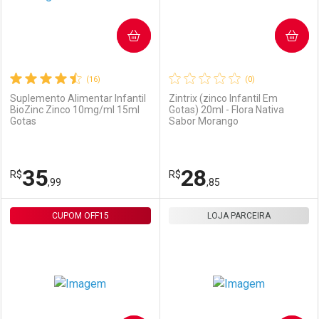
COMPRAR
COMPRAR
(16)
(0)
Suplemento Alimentar Infantil
Zintrix (zinco Infantil Em
BioZinc Zinco 10mg/ml 15ml
Gotas) 20ml - Flora Nativa
Gotas
Sabor Morango
Ativar Desconto
Ativar Desconto
Comprar sem Desconto
Comprar sem Desconto
35
28
R$
Comprar sem Desconto
R$
Comprar sem Desconto
Por R$ 142,00/cada
Por R$ 45,99/cada
,99
,85
Por R$ 142,00/cada
Por R$ 45,99/cada
CUPOM OFF15
FECHAR
FECHAR
LOJA PARCEIRA
F
F
Laboratório
Por Menos
Laboratório
Por Menos