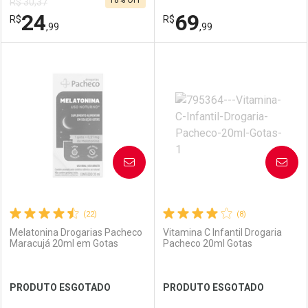
18% OFF
R$ 30,37
Comprar sem Desconto
Comprar sem Desconto
24
69
R$
Comprar sem Desconto
R$
Comprar sem Desconto
Por R$ 15,99/cada
Por R$ 53,00/cada
,99
,99
Por R$ 15,99/cada
Por R$ 53,00/cada
FECHAR
FECHAR
F
F
Laboratório
Por Menos
Laboratório
Por Menos
AVISE-ME
AVISE-ME
(22)
(8)
Melatonina Drogarias Pacheco
Vitamina C Infantil Drogaria
Maracujá 20ml em Gotas
Pacheco 20ml Gotas
Ativar Desconto
Ativar Desconto
PRODUTO ESGOTADO
PRODUTO ESGOTADO
Comprar sem Desconto
Comprar sem Desconto
Comprar sem Desconto
Comprar sem Desconto
Por R$ 24,99/cada
Por R$ 69,99/cada