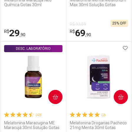
Melatonina Maracujá Neo
Melatonina Menta Melatonum
Química Gotas 30ml
Max 30ml Solução Gotas
Ativar Desconto
Ativar Desconto
25% OFF
R$ 93,59
Comprar sem Desconto
Comprar sem Desconto
29
69
R$
Comprar sem Desconto
R$
Comprar sem Desconto
Por R$ 26,94/cada
Por R$ 21,90/cada
,90
,90
Por R$ 26,94/cada
Por R$ 21,90/cada
ADI
DESC. LABORATÓRIO
FECHAR
FECHAR
F
F
Laboratório
Por Menos
Laboratório
Por Menos
COMPRAR
COMPRAR
(43)
(2)
Melatonina Maracugina ME
Melatonina Drogarias Pacheco
Maracujá 30ml Solução Gotas
21mg Menta 30ml Gotas