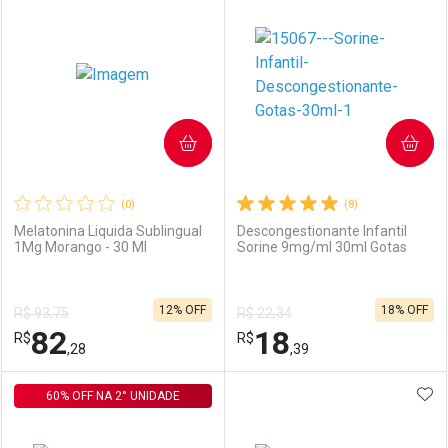
Laboratório
Por Menos
Laboratório
Por Menos
COMPRAR
COMPRAR
(0)
(8)
Melatonina Liquida Sublingual
Descongestionante Infantil
1Mg Morango - 30 Ml
Sorine 9mg/ml 30ml Gotas
Ativar Desconto
Ativar Desconto
12% OFF
18% OFF
R$ 93,75
R$ 22,34
Comprar sem Desconto
Comprar sem Desconto
82
18
R$
Comprar sem Desconto
R$
Comprar sem Desconto
Por R$ 172,99/cada
Por R$ 110,00/cada
,28
,39
Por R$ 172,99/cada
Por R$ 110,00/cada
ADI
60% OFF NA 2° UNIDADE
FECHAR
FECHAR
F
F