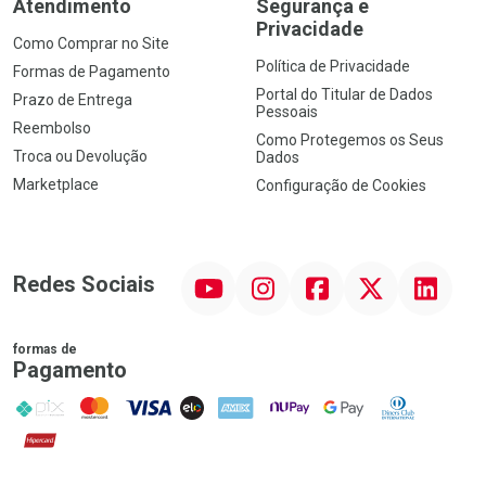
Atendimento
Segurança e
Privacidade
Como Comprar no Site
Política de Privacidade
Formas de Pagamento
Portal do Titular de Dados
Prazo de Entrega
Pessoais
Reembolso
Como Protegemos os Seus
Troca ou Devolução
Dados
Marketplace
Configuração de Cookies
YouTube
Instagram
Facebook
Twitter
Linkedin
Redes Sociais
formas de
Pagamento
PIX
MasterCard
VISA
ELO
AMEX
NuPay
Google Pay
Diners Club
Hipercard