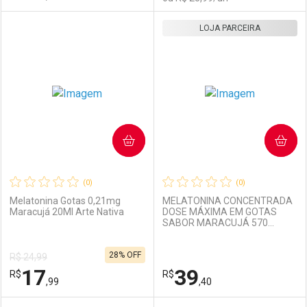
Por R$ 17,85/cada
Por R$ 29,90/cada
15% OFF 2º UNIDADE - UNIC DROGARIA
FECHAR
FECHAR
LOJA PARCEIRA
F
F
Laboratório
Por Menos
Laboratório
Por Menos
COMPRAR
COMPRAR
(0)
(0)
Melatonina Gotas 0,21mg
MELATONINA CONCENTRADA
Maracujá 20Ml Arte Nativa
DOSE MÁXIMA EM GOTAS
SABOR MARACUJÁ 570
Ativar Desconto
Ativar Desconto
DOSES - MALTTA NUTRITION
28% OFF
R$ 24,99
Comprar sem Desconto
Comprar sem Desconto
17
39
R$
Comprar sem Desconto
R$
Comprar sem Desconto
Por R$ 15,39/cada
Por R$ 25,99/cada
,99
,40
Por R$ 15,39/cada
Por R$ 25,99/cada