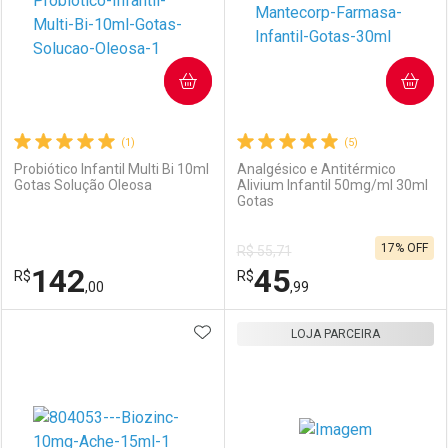
COMPRAR
COMPRAR
(1)
(5)
Probiótico Infantil Multi Bi 10ml
Analgésico e Antitérmico
Gotas Solução Oleosa
Alivium Infantil 50mg/ml 30ml
Gotas
Ativar Desconto
Ativar Desconto
17% OFF
R$ 55,71
Comprar sem Desconto
Comprar sem Desconto
142
45
R$
Comprar sem Desconto
R$
Comprar sem Desconto
Por R$ 38,57/cada
Por R$ 72,99/cada
,00
,99
Por R$ 38,57/cada
Por R$ 72,99/cada
ADICIONAR AOS FAVORITOS
FECHAR
FECHAR
LOJA PARCEIRA
F
F
Laboratório
Por Menos
Laboratório
Por Menos