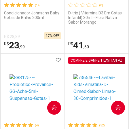
(14)
(0)
Condicionador Johnson's Baby
D-trix ( Vitamina D3 Em Gotas
Gotas de Brilho 200ml
Infantil) 30ml - Flora Nativa
Sabor Morango
Ativar Desconto
Ativar Desconto
17% OFF
R$ 28,89
Comprar sem Desconto
Comprar sem Desconto
23
41
R$
Comprar sem Desconto
R$
Comprar sem Desconto
Por R$ 23,59/cada
Por R$ 16,94/cada
,99
,60
Por R$ 23,59/cada
Por R$ 16,94/cada
ADICIONAR AOS FAVORITOS
FECHAR
FECHAR
COMPRE E GANHE 1 LAVITAN AZ
F
F
Laboratório
Por Menos
Laboratório
Por Menos
COMPRAR
COMPRAR
(4)
(52)