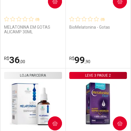
COMPRAR
COMPRAR
(0)
(0)
MELATONINA EM GOTAS
BioMelatonina - Gotas
ALICAMP 30ML
36
99
R$
R$
,00
,90
LOJA PARCEIRA
FECHAR
FECHAR
LEVE 3 PAGUE 2
F
F
Laboratório
Por Menos
Laboratório
Por Menos
COMPRAR
COMPRAR