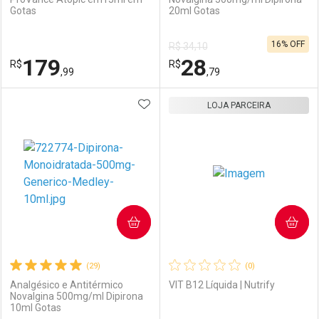
Gotas
20ml Gotas
Ativar Desconto
Ativar Desconto
16% OFF
R$ 34,10
Comprar sem Desconto
Comprar sem Desconto
179
28
R$
Comprar sem Desconto
R$
Comprar sem Desconto
Por R$ 43,59/cada
Por R$ 22,29/cada
,99
,79
Por R$ 43,59/cada
Por R$ 22,29/cada
ADICIONAR AOS FAVORITOS
FECHAR
FECHAR
LOJA PARCEIRA
F
F
Laboratório
Por Menos
Laboratório
Por Menos
COMPRAR
COMPRAR
(29)
(0)
Analgésico e Antitérmico
VIT B12 Líquida | Nutrify
Novalgina 500mg/ml Dipirona
10ml Gotas
Ativar Desconto
Ativar Desconto