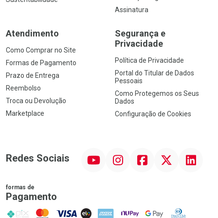
Assinatura
Atendimento
Segurança e
Privacidade
Como Comprar no Site
Política de Privacidade
Formas de Pagamento
Portal do Titular de Dados
Prazo de Entrega
Pessoais
Reembolso
Como Protegemos os Seus
Troca ou Devolução
Dados
Marketplace
Configuração de Cookies
YouTube
Instagram
Facebook
Twitter
Linkedin
Redes Sociais
formas de
Pagamento
PIX
MasterCard
VISA
ELO
AMEX
NuPay
Google Pay
Diners Club