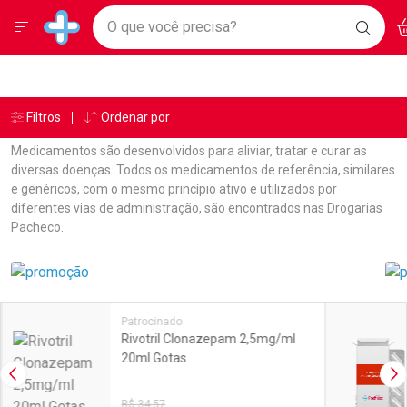
Drogarias Pacheco
Menu
Ac
Ir direto para a home
O que você precisa?
BAIXE
Baixe nosso APP e aproveite Ofertas Exclusivas!
BUSC
O AP
Navegue pela página
Ir direto para o conteúdo
Faça a sua busca
Ir direto para a busca
Ir direto para a conta
Ir direto para a ajuda
Âncoras
Breadcrumb
Filtros
Ordenar por
Drogarias Pacheco
Medicamentos
Desconto De Laboratório
Pa
Ir direto para a notificações
Ir direto para o carrinho
Medicamentos são desenvolvidos para aliviar, tratar e curar as
Ir direto para o menu
diversas doenças. Todos os medicamentos de referência, similares
e genéricos, com o mesmo princípio ativo e utilizados por
diferentes vias de administração, são encontrados nas Drogarias
Pacheco.
Linkagens Internas em Destaque
Promoções em Destaque
Patrocinado
Rivotril Clonazepam 2,5mg/ml
20ml Gotas
Imagem Anterior
Pr
R$ 34,57