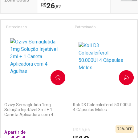
26
R$
,82
Prateleira
Patrocinado
Patrocinado
COMPRAR
COMPRAR
(5)
(7)
Ozivy Semaglutida 1mg
Koli D3 Colecalciferol 50.000UI
Solução Injetável 3ml + 1
4 Cápsulas Moles
Caneta Aplicadora com 4
Agulhas
79% OFF
R$ 95,66
A partir de
R$