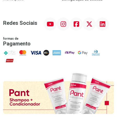
YouTube
Instagram
Facebook
Twitter
Linkedin
Redes Sociais
formas de
Pagamento
PIX
MasterCard
VISA
ELO
AMEX
NuPay
Google Pay
Diners Club
Hipercard
Promoção em Destaque