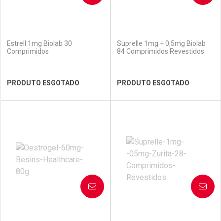
(0)
(0)
Estrell 1mg Biolab 30
Suprelle 1mg + 0,5mg Biolab
Comprimidos
84 Comprimidos Revestidos
Ver Desconto Convênio
Ver Desconto Convênio
PRODUTO ESGOTADO
PRODUTO ESGOTADO
FECHAR
FECHAR
FEC
FEC
Laboratório
Por Menos
Laboratório
Por Menos
AVISE-ME
AVISE-ME