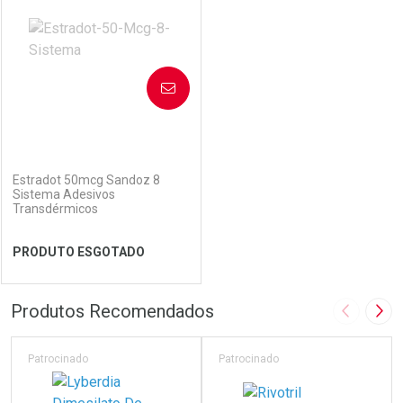
Laboratório
Por Menos
Laboratório
Por Menos
AVISE-ME
(0)
Estradot 50mcg Sandoz 8
Sistema Adesivos
Transdérmicos
Ver Desconto Convênio
Ver Desconto Convênio
PRODUTO ESGOTADO
FECHAR
FECHAR
Produtos Recomendados
Imagem A
Pró
Laboratório
Por Menos
Patrocinado
Patrocinado