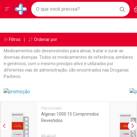
Drogarias Pacheco
Menu
Ac
Ir direto para a home
O que você precisa?
BAIXE
Baixe nosso APP e aproveite Ofertas Exclusivas!
BUSC
O AP
Navegue pela página
Ir direto para o conteúdo
Faça a sua busca
Ir direto para a busca
Ir direto para a conta
Ir direto para a ajuda
Âncoras
Breadcrumb
Filtros
Ordenar por
Drogarias Pacheco
Medicamentos
Com Estradiol
Ir direto para a notificações
Ir direto para o carrinho
Medicamentos são desenvolvidos para aliviar, tratar e curar as
Ir direto para o menu
diversas doenças. Todos os medicamentos de referência, similares
e genéricos, com o mesmo princípio ativo e utilizados por
diferentes vias de administração, são encontrados nas Drogarias
Pacheco.
Linkagens Internas em Destaque
Promoções em Destaque
Patrocinado
Alginac 1000 15 Comprimidos
Revestidos
Imagem Anterior
Pr
R$ 40,37