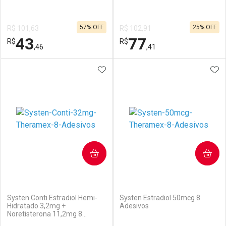
57% OFF
25% OFF
R$ 101,63
R$ 102,91
43
77
R$
R$
,46
,41
ADICIONAR AOS FAVORITOS
ADI
FECHAR
FECHAR
F
F
Laboratório
Por Menos
Laboratório
Por Menos
COMPRAR
COMPRAR
(5)
(7)
Systen Conti Estradiol Hemi-
Systen Estradiol 50mcg 8
Hidratado 3,2mg +
Adesivos
Noretisterona 11,2mg 8
Ativar Desconto
Ativar Desconto
Adesivos