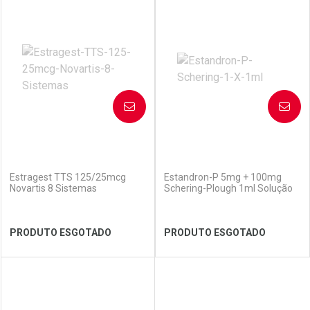
FECHAR
FECHAR
FEC
FEC
Laboratório
Por Menos
Laboratório
Por Menos
AVISE-ME
AVISE-ME
(0)
(0)
Estragest TTS 125/25mcg
Estandron-P 5mg + 100mg
Novartis 8 Sistemas
Schering-Plough 1ml Solução
Ver Desconto Convênio
Ver Desconto Convênio
PRODUTO ESGOTADO
PRODUTO ESGOTADO
FECHAR
FECHAR
FEC
FEC