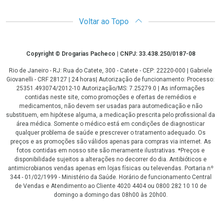
Voltar ao Topo
Copyright
Copyright © Drogarias Pacheco | CNPJ: 33.438.250/0187-08
Rio de Janeiro - RJ: Rua do Catete, 300 - Catete - CEP: 22220-000 | Gabriele
Giovanelli - CRF 28127 | 24 horas| Autorização de funcionamento: Processo:
25351.493074/2012-10 Autorização/MS: 7.25279.0 | As informações
contidas neste site, como promoções e ofertas de remédios e
medicamentos, não devem ser usadas para automedicação e não
substituem, em hipótese alguma, a medicação prescrita pelo profissional da
área médica. Somente o médico está em condições de diagnosticar
qualquer problema de saúde e prescrever o tratamento adequado. Os
preços e as promoções são válidos apenas para compras via internet. As
fotos contidas em nosso site são meramente ilustrativas. *Preços e
disponibilidade sujeitos a alterações no decorrer do dia. Antibióticos e
antimicrobianos vendas apenas em lojas físicas ou televendas. Portaria nº
344 - 01/02/1999 - Ministério da Saúde. Horário de funcionamento Central
de Vendas e Atendimento ao Cliente 4020 4404 ou 0800 282 10 10 de
domingo a domingo das 08h00 às 20h00.
LGPD Aceite os Cookies