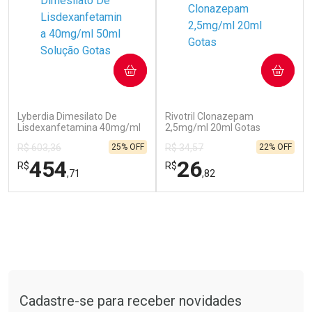
COMPRAR
COMPRAR
(0)
(1)
Lyberdia Dimesilato De
Rivotril Clonazepam
Lisdexanfetamina 40mg/ml
2,5mg/ml 20ml Gotas
50ml Solução Gotas
25% OFF
22% OFF
R$ 603,36
R$ 34,57
Ver Desconto Convênio
454
26
R$
R$
,71
,82
FECHAR
FECHAR
FEC
FEC
Laboratório
Laboratório
Por Menos
Por Menos
Tudo sobre a Drogarias Pacheco
Cadastre-se para receber novidades