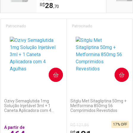
28
R$
,70
Prateleira
Patrocinado
Patrocinado
COMPRAR
COMPRAR
(6)
(0)
Ozivy Semaglutida 1mg
Sitglu Met Sitagliptina 50mg +
Solução Injetável 3ml + 1
Metformina 850mg 56
Caneta Aplicadora com 4
Comprimidos Revestidos
Agulhas
17% OFF
R$ 121,86
A partir de
R$