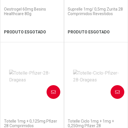
(0)
(0)
Oestrogel 60mg Besins
Suprelle 1mg/ 0,5mg Zurita 28
Healthcare 80g
Comprimidos Revestidos
Ver Desconto Convênio
Ver Desconto Convênio
PRODUTO ESGOTADO
PRODUTO ESGOTADO
FECHAR
FECHAR
FEC
FEC
Laboratório
Por Menos
Laboratório
Por Menos
AVISE-ME
AVISE-ME
(0)
(0)
Totelle 1mg + 0,125mg Pfizer
Totelle Ciclo 1mg + 1mg +
28 Comprimidos
0,250mg Pfizer 28