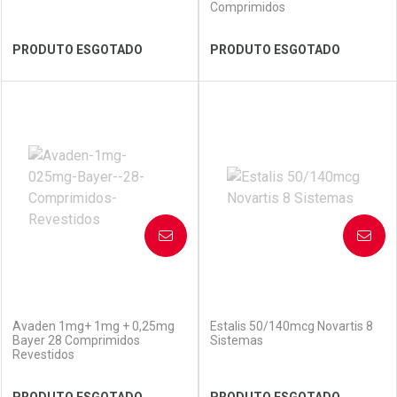
Comprimidos
Ver Desconto Convênio
Ver Desconto Convênio
PRODUTO ESGOTADO
PRODUTO ESGOTADO
FECHAR
FECHAR
FEC
FEC
Laboratório
Por Menos
Laboratório
Por Menos
AVISE-ME
AVISE-ME
(0)
(0)
Avaden 1mg+ 1mg + 0,25mg
Estalis 50/140mcg Novartis 8
Bayer 28 Comprimidos
Sistemas
Revestidos
Ver Desconto Convênio
Ver Desconto Convênio
PRODUTO ESGOTADO
PRODUTO ESGOTADO