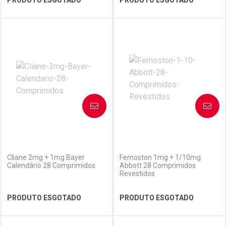
FECHAR
FECHAR
FEC
FEC
Laboratório
Por Menos
Laboratório
Por Menos
AVISE-ME
AVISE-ME
(0)
(0)
Cliane 2mg + 1mg Bayer
Femoston 1mg + 1/10mg
Calendário 28 Comprimidos
Abbott 28 Comprimidos
Revestidos
Ver Desconto Convênio
Ver Desconto Convênio
PRODUTO ESGOTADO
PRODUTO ESGOTADO