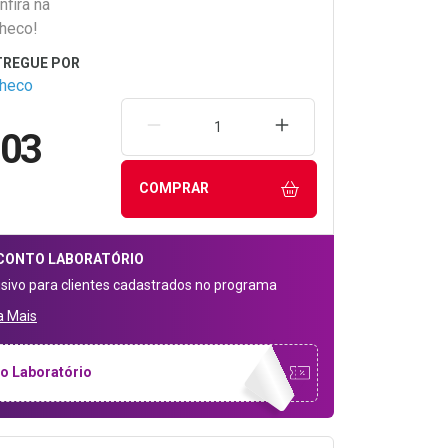
fira na
heco!
checo
REMOVER UMA UNIDADE
AUMENTAR UMA UNIDA
,03
COMPRAR
CONTO
LABORATÓRIO
usivo para clientes cadastrados no programa
a Mais
o Laboratório