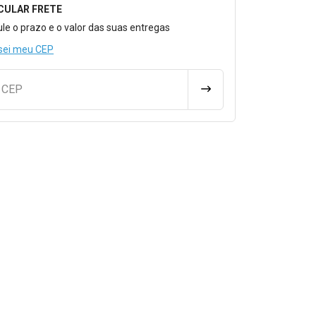
CULAR FRETE
o para Calcular o Frete
ule o prazo e o valor das suas entregas
sei meu CEP
u CEP
CALCULAR FRETE