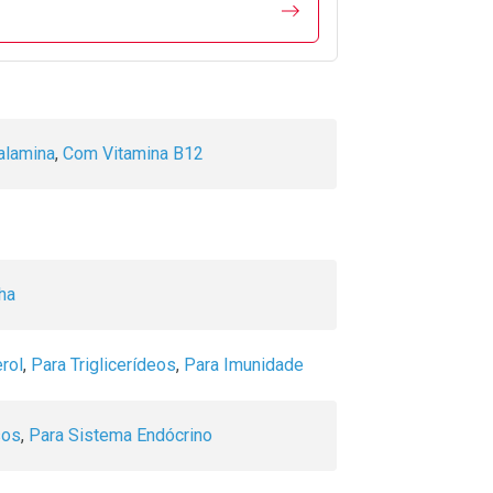
lamina
,
Com Vitamina B12
ha
rol
,
Para Triglicerídeos
,
Para Imunidade
sos
,
Para Sistema Endócrino