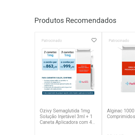
Produtos Recomendados
ADICIONAR AOS 
Patrocinado
Patrocinado
(7)
Ozivy Semaglutida 1mg
Alginac 1000
Solução Injetável 3ml + 1
Comprimidos
Caneta Aplicadora com 4
Agulhas