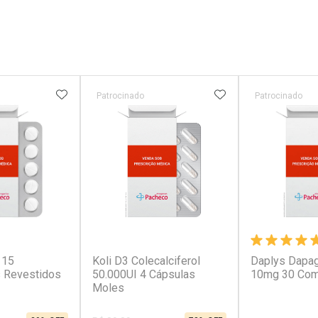
FAVORITOS
ADICIONAR AOS FAVORITOS
ADICIONAR AOS 
Patrocinado
Patrocinado
(5)
(7)
 15
Koli D3 Colecalciferol
Daplys Dapagl
 Revestidos
50.000UI 4 Cápsulas
10mg 30 Com
Moles