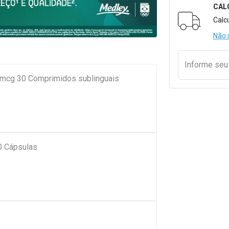
CAL
Formulári
Calc
Não 
Informe se
cg 30 Comprimidos sublinguais
0 Cápsulas