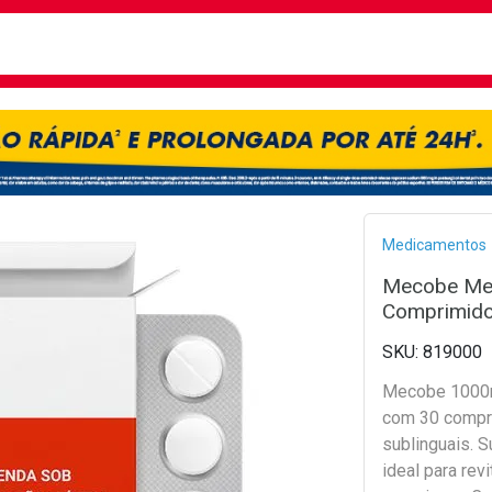
busca
isa?
Bread
Medicamentos
Mecobe Me
Comprimido
819000
Mecobe 1000m
com 30 compr
sublinguais. 
ideal para revi