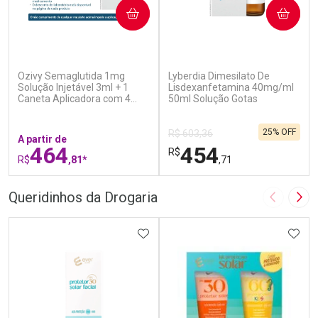
COMPRAR
COMPRAR
(7)
(0)
Ozivy Semaglutida 1mg
Lyberdia Dimesilato De
Solução Injetável 3ml + 1
Lisdexanfetamina 40mg/ml
Caneta Aplicadora com 4
50ml Solução Gotas
Agulhas
25% OFF
R$ 603,36
A partir de
464
454
R$
R$
,81*
,71
FECHAR
F
FECHAR
F
Queridinhos da Drogaria
Imagem A
Pró
Laboratório
Laboratório
Por Menos
ADICIONAR AOS FAVORITOS
Por Menos
ADIC