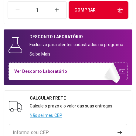
REMOVER UMA UNIDADE
AUMENTAR UMA UNIDADE
COMPRAR
DESCONTO
LABORATÓRIO
Exclusivo para clientes cadastrados no programa
Saiba Mais
Ver Desconto Laboratório
CALCULAR FRETE
Formulário para Calcular o Frete
Calcule o prazo e o valor das suas entregas
Não sei meu CEP
Informe seu CEP
CALCULA