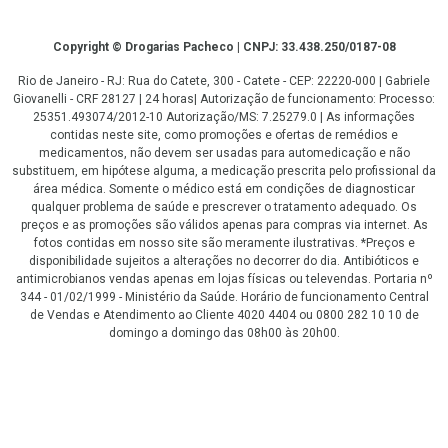
Copyright
Copyright © Drogarias Pacheco | CNPJ: 33.438.250/0187-08
Rio de Janeiro - RJ: Rua do Catete, 300 - Catete - CEP: 22220-000 | Gabriele
Giovanelli - CRF 28127 | 24 horas| Autorização de funcionamento: Processo:
25351.493074/2012-10 Autorização/MS: 7.25279.0 | As informações
contidas neste site, como promoções e ofertas de remédios e
medicamentos, não devem ser usadas para automedicação e não
substituem, em hipótese alguma, a medicação prescrita pelo profissional da
área médica. Somente o médico está em condições de diagnosticar
qualquer problema de saúde e prescrever o tratamento adequado. Os
preços e as promoções são válidos apenas para compras via internet. As
fotos contidas em nosso site são meramente ilustrativas. *Preços e
disponibilidade sujeitos a alterações no decorrer do dia. Antibióticos e
antimicrobianos vendas apenas em lojas físicas ou televendas. Portaria nº
344 - 01/02/1999 - Ministério da Saúde. Horário de funcionamento Central
de Vendas e Atendimento ao Cliente 4020 4404 ou 0800 282 10 10 de
domingo a domingo das 08h00 às 20h00.
LGPD Aceite os Cookies