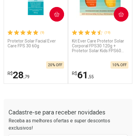
COMPRAR
COMPRAR
(9)
(19)
Protetor Solar Facial Ever
Kit Ever Care Protetor Solar
Ativar Desconto
Ativar Desconto
Care FPS 30 60g
Corporal FPS30 120g +
Comprar sem Desconto
Protetor Solar Kids FPS60
Comprar sem Desconto
120g
Por R$ 664,02/cada
Por R$ 454,71/cada
Comprar sem Desconto
Comprar sem Desconto
20% OFF
10% OFF
Por R$ 664,02/cada
Por R$ 454,71/cada
28
61
R$
R$
,79
,55
FECHAR
F
FECHAR
F
Tudo sobre a Drogarias Pacheco
Laboratório
Laboratório
Por Menos
Por Menos
Cadastre-se para receber novidades
Receba as melhores ofertas e super descontos
exclusivos!