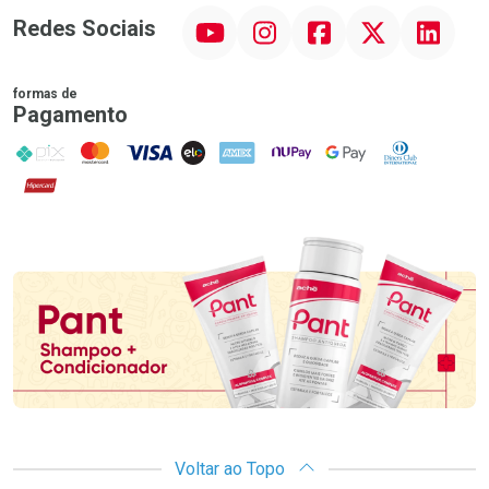
YouTube
Instagram
Facebook
Twitter
Linkedin
Redes Sociais
formas de
Pagamento
PIX
MasterCard
VISA
ELO
AMEX
NuPay
Google Pay
Diners Club
Hipercard
Promoção em Destaque
Voltar ao Topo