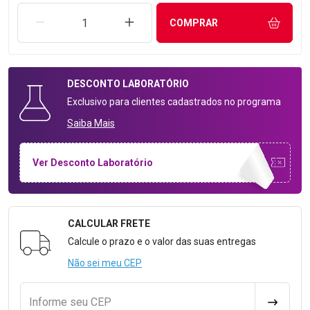
REMOVER UMA UNIDADE
AUMENTAR UMA UNIDADE
COMPRAR
DESCONTO
LABORATÓRIO
Exclusivo para clientes cadastrados no programa
Saiba Mais
Ver Desconto Laboratório
CALCULAR FRETE
Formulário para Calcular o Frete
Calcule o prazo e o valor das suas entregas
Não sei meu CEP
Informe seu CEP
CALCULA