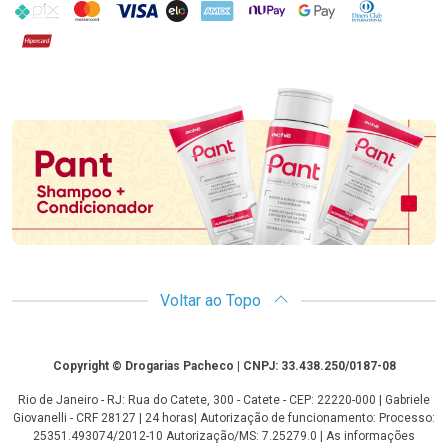
PIX
MasterCard
VISA
ELO
AMEX
NuPay
Google Pay
Diners Club
Hipercard
Promoção em Destaque
Voltar ao Topo
Copyright
Copyright © Drogarias Pacheco | CNPJ: 33.438.250/0187-08
Rio de Janeiro - RJ: Rua do Catete, 300 - Catete - CEP: 22220-000 | Gabriele
Giovanelli - CRF 28127 | 24 horas| Autorização de funcionamento: Processo:
25351.493074/2012-10 Autorização/MS: 7.25279.0 | As informações