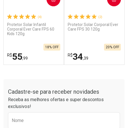
(4)
(2)
Protetor Solar Infantil
Protetor Solar Corporal Ever
Ativar Desconto
Ativar Desconto
Corporal Ever Care FPS 60
Care FPS 30 120g
Kids 120g
Comprar sem Desconto
Comprar sem Desconto
Por R$ 664,02/cada
Por R$ 28,99/cada
Comprar sem Desconto
Comprar sem Desconto
18% OFF
20% OFF
Por R$ 664,02/cada
Por R$ 28,99/cada
55
34
R$
R$
,99
,39
FECHAR
F
FECHAR
F
Tudo sobre a Drogarias Pacheco
Laboratório
Laboratório
Por Menos
Por Menos
Cadastre-se para receber novidades
Receba as melhores ofertas e super descontos
exclusivos!
Preencha o formulário abaixo para receber 
Nome