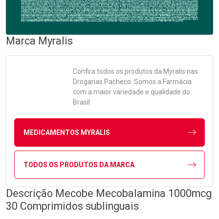
Marca
Myralis
Confira todos os produtos da
Myralis
nas
Drogarias Pacheco. Somos a Farmácia
com a maior variedade e qualidade do
Brasil.
MEDICAMENTOS MYRALIS
TODOS OS PRODUTOS DA MARCA
Descrição Mecobe Mecobalamina 1000mcg
30 Comprimidos sublinguais