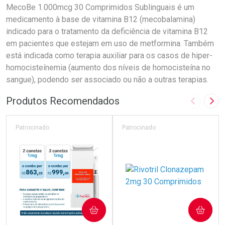
MecoBe 1.000mcg 30 Comprimidos Sublinguais é um
medicamento à base de vitamina B12 (mecobalamina)
indicado para o tratamento da deficiência de vitamina B12
em pacientes que estejam em uso de metformina. Também
está indicada como terapia auxiliar para os casos de hiper-
homocisteínemia (aumento dos níveis de homocisteína no
sangue), podendo ser associado ou não a outras terapias.
Produtos Recomendados
Imagem A
Pró
Patrocinado
Patrocinado
COMPRAR
COMPRAR