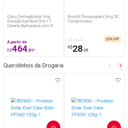
(7)
(1)
Ozivy Semaglutida 1mg
Rivotril Clonazepam 2mg 30
Solução Injetável 3ml + 1
Comprimidos
Caneta Aplicadora com 4
Agulhas
25% OFF
R$ 38,42
A partir de
464
28
R$
R$
,81*
,99
FECHAR
F
FECHAR
F
Queridinhos da Drogaria
Imagem A
Pró
Laboratório
Laboratório
Por Menos
ADICIONAR AOS FAVORITOS
Por Menos
ADIC
COMPRAR
COMPRAR