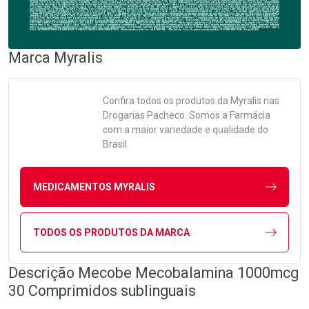
Marca
Myralis
Confira todos os produtos da
Myralis
nas
Drogarias Pacheco. Somos a Farmácia
com a maior variedade e qualidade do
Brasil.
MEDICAMENTOS MYRALIS
TODOS OS PRODUTOS DA MARCA
Descrição Mecobe Mecobalamina 1000mcg
30 Comprimidos sublinguais