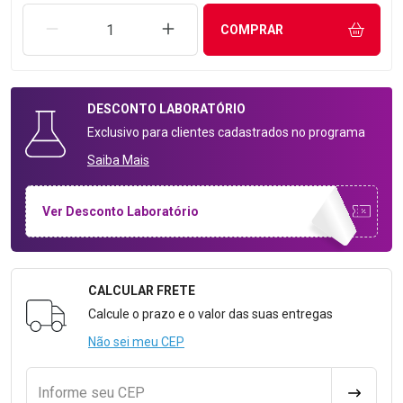
REMOVER UMA UNIDADE
AUMENTAR UMA UNIDADE
COMPRAR
DESCONTO
LABORATÓRIO
Exclusivo para clientes cadastrados no programa
Saiba Mais
Ver Desconto Laboratório
CALCULAR FRETE
Formulário para Calcular o Frete
Calcule o prazo e o valor das suas entregas
Não sei meu CEP
Informe seu CEP
CALCULA