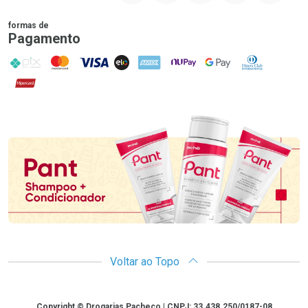
formas de
Pagamento
PIX
MasterCard
VISA
ELO
AMEX
NuPay
Google Pay
Diners Club
Hipercard
Promoção em Destaque
Voltar ao Topo
Copyright
Copyright © Drogarias Pacheco | CNPJ: 33.438.250/0187-08