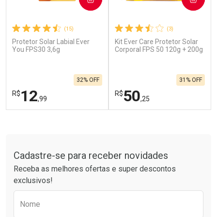
(15)
(3)
Protetor Solar Labial Ever
Kit Ever Care Protetor Solar
Ativar Desconto
Ativar Desconto
You FPS30 3,6g
Corporal FPS 50 120g + 200g
Comprar sem Desconto
Comprar sem Desconto
Por R$ 664,02/cada
Por R$ 26,82/cada
Comprar sem Desconto
Comprar sem Desconto
32% OFF
31% OFF
Por R$ 664,02/cada
Por R$ 26,82/cada
12
50
R$
R$
,99
,25
FECHAR
F
FECHAR
F
Tudo sobre a Drogarias Pacheco
Laboratório
Laboratório
Por Menos
Por Menos
Cadastre-se para receber novidades
Receba as melhores ofertas e super descontos
exclusivos!
Preencha o formulário abaixo para receber 
Nome