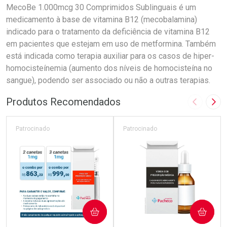
MecoBe 1.000mcg 30 Comprimidos Sublinguais é um
medicamento à base de vitamina B12 (mecobalamina)
indicado para o tratamento da deficiência de vitamina B12
em pacientes que estejam em uso de metformina. Também
está indicada como terapia auxiliar para os casos de hiper-
homocisteínemia (aumento dos níveis de homocisteína no
sangue), podendo ser associado ou não a outras terapias.
Produtos Recomendados
Imagem A
Pró
Patrocinado
Patrocinado
COMPRAR
COMPRAR