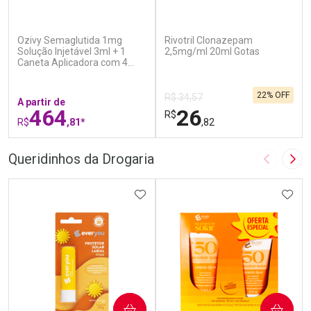
(6)
(1)
Ozivy Semaglutida 1mg
Rivotril Clonazepam
Solução Injetável 3ml + 1
2,5mg/ml 20ml Gotas
Caneta Aplicadora com 4
Agulhas
22% OFF
R$ 34,57
A partir de
464
26
R$
R$
,81*
,82
FECHAR
F
FECHAR
F
Queridinhos da Drogaria
Imagem A
Pró
Laboratório
Laboratório
Por Menos
ADICIONAR AOS FAVORITOS
Por Menos
ADIC
COMPRAR
COMPRAR