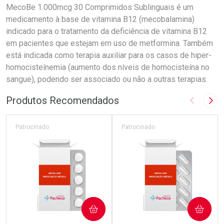
MecoBe 1.000mcg 30 Comprimidos Sublinguais é um
medicamento à base de vitamina B12 (mecobalamina)
indicado para o tratamento da deficiência de vitamina B12
em pacientes que estejam em uso de metformina. Também
está indicada como terapia auxiliar para os casos de hiper-
homocisteínemia (aumento dos níveis de homocisteína no
sangue), podendo ser associado ou não a outras terapias.
Produtos Recomendados
Imagem A
Pró
Patrocinado
Patrocinado
COMPRAR
COMPRAR