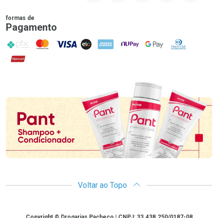
formas de
Pagamento
PIX
MasterCard
VISA
ELO
AMEX
NuPay
Google Pay
Diners Club
Hipercard
Promoção em Destaque
Voltar ao Topo
Copyright
Copyright © Drogarias Pacheco | CNPJ: 33.438.250/0187-08