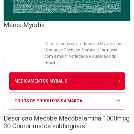
Marca
Myralis
Confira todos os produtos da
Myralis
nas
Drogarias Pacheco. Somos a Farmácia
com a maior variedade e qualidade do
Brasil.
MEDICAMENTOS MYRALIS
TODOS OS PRODUTOS DA MARCA
Descrição Mecobe Mecobalamina 1000mcg
30 Comprimidos sublinguais