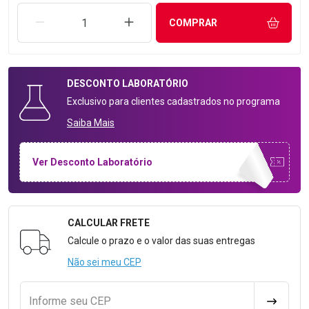
REMOVER UMA UNIDADE
AUMENTAR UMA UNIDADE
COMPRAR
DESCONTO
LABORATÓRIO
Exclusivo para clientes cadastrados no programa
Saiba Mais
Ver Desconto Laboratório
CALCULAR FRETE
Formulário para Calcular o Frete
Calcule o prazo e o valor das suas entregas
Não sei meu CEP
Informe seu CEP
CALCULA