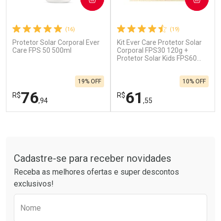
(16)
(19)
Protetor Solar Corporal Ever
Kit Ever Care Protetor Solar
Ativar Desconto
Ativar Desconto
Care FPS 50 500ml
Corporal FPS30 120g +
Comprar sem Desconto
Protetor Solar Kids FPS60
Comprar sem Desconto
120g
Por R$ 137,66/cada
Por R$ 62,79/cada
Comprar sem Desconto
Comprar sem Desconto
19% OFF
10% OFF
Por R$ 137,66/cada
Por R$ 62,79/cada
76
61
R$
R$
,94
,55
FECHAR
F
FECHAR
F
Tudo sobre a Drogarias Pacheco
Laboratório
Laboratório
Por Menos
Por Menos
Cadastre-se para receber novidades
Receba as melhores ofertas e super descontos
exclusivos!
Preencha o formulário abaixo para receber 
Nome