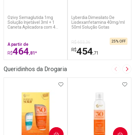
(7)
(0)
Ozivy Semaglutida 1mg
Lyberdia Dimesilato De
Solução Injetável 3ml + 1
Lisdexanfetamina 40mg/ml
Caneta Aplicadora com 4
50ml Solução Gotas
Agulhas
25% OFF
R$ 603,36
A partir de
464
454
R$
R$
,81*
,71
FECHAR
F
FECHAR
F
Queridinhos da Drogaria
Imagem A
Pró
Laboratório
Laboratório
Por Menos
ADICIONAR AOS FAVORITOS
Por Menos
ADIC
COMPRAR
COMPRAR