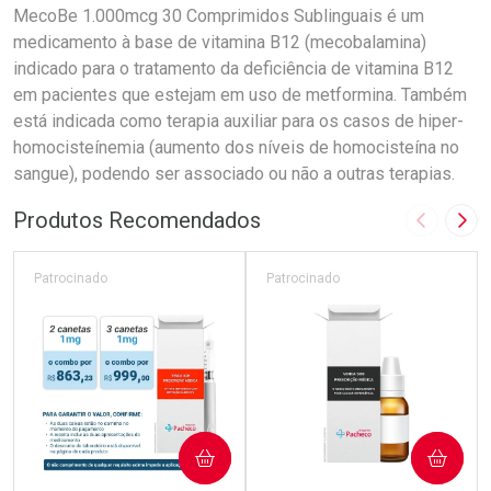
MecoBe 1.000mcg 30 Comprimidos Sublinguais é um
medicamento à base de vitamina B12 (mecobalamina)
indicado para o tratamento da deficiência de vitamina B12
em pacientes que estejam em uso de metformina. Também
está indicada como terapia auxiliar para os casos de hiper-
homocisteínemia (aumento dos níveis de homocisteína no
sangue), podendo ser associado ou não a outras terapias.
Produtos Recomendados
Imagem A
Pró
Patrocinado
Patrocinado
COMPRAR
COMPRAR