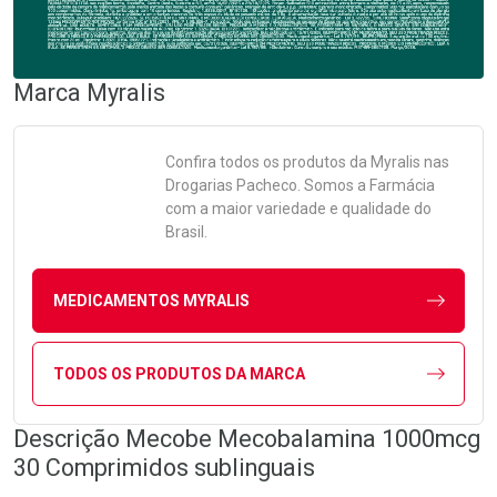
Marca
Myralis
Confira todos os produtos da
Myralis
nas
Drogarias Pacheco. Somos a Farmácia
com a maior variedade e qualidade do
Brasil.
MEDICAMENTOS MYRALIS
TODOS OS PRODUTOS DA MARCA
Descrição Mecobe Mecobalamina 1000mcg
30 Comprimidos sublinguais