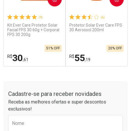
(9)
(6)
Kit Ever Care Protetor Solar
Protetor Solar Ever Care FPS
Ativar Desconto
Ativar Desconto
Facial FPS 30 60g + Corporal
30 Aerossol 200ml
FPS 30 200g
Comprar sem Desconto
Comprar sem Desconto
Por R$ 664,02/cada
Por R$ 454,71/cada
Comprar sem Desconto
Comprar sem Desconto
51% OFF
20% OFF
Por R$ 664,02/cada
Por R$ 454,71/cada
30
55
R$
R$
,61
,19
FECHAR
F
FECHAR
F
Tudo sobre a Drogarias Pacheco
Laboratório
Laboratório
Por Menos
Por Menos
Cadastre-se para receber novidades
Receba as melhores ofertas e super descontos
exclusivos!
Preencha o formulário abaixo para receber 
Nome