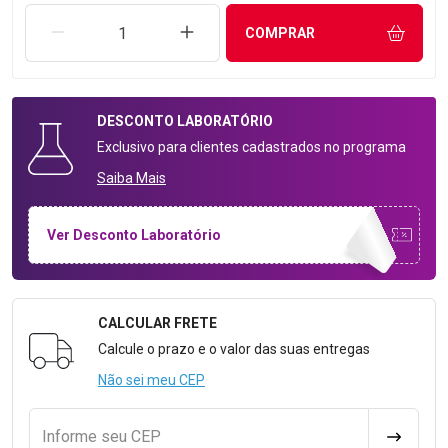
REMOVER UMA UNIDADE
AUMENTAR UMA UNIDADE
COMPRAR
DESCONTO
LABORATÓRIO
Exclusivo para clientes cadastrados no programa
Saiba Mais
Ver Desconto Laboratório
CALCULAR FRETE
Formulário para Calcular o Frete
Calcule o prazo e o valor das suas entregas
Não sei meu CEP
Informe seu CEP
CALCULA