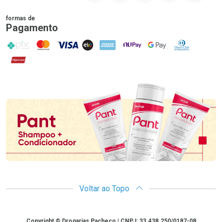
formas de
Pagamento
PIX
MasterCard
VISA
ELO
AMEX
NuPay
Google Pay
Diners Club
Hipercard
Promoção em Destaque
Voltar ao Topo
Copyright
Copyright © Drogarias Pacheco | CNPJ: 33.438.250/0187-08