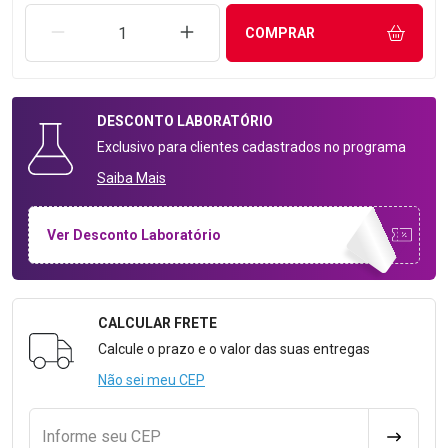
REMOVER UMA UNIDADE
AUMENTAR UMA UNIDADE
COMPRAR
DESCONTO
LABORATÓRIO
Exclusivo para clientes cadastrados no programa
Saiba Mais
Ver Desconto Laboratório
CALCULAR FRETE
Formulário para Calcular o Frete
Calcule o prazo e o valor das suas entregas
Não sei meu CEP
Informe seu CEP
CALCULA