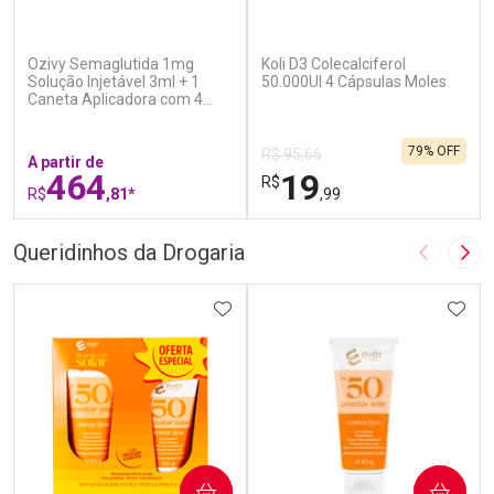
(6)
(7)
Ozivy Semaglutida 1mg
Koli D3 Colecalciferol
Solução Injetável 3ml + 1
50.000UI 4 Cápsulas Moles
Caneta Aplicadora com 4
Agulhas
79% OFF
R$ 95,66
A partir de
464
19
R$
R$
,81*
,99
FECHAR
F
FECHAR
F
Queridinhos da Drogaria
Imagem A
Pró
Laboratório
Laboratório
Por Menos
ADICIONAR AOS FAVORITOS
Por Menos
ADIC
COMPRAR
COMPRAR