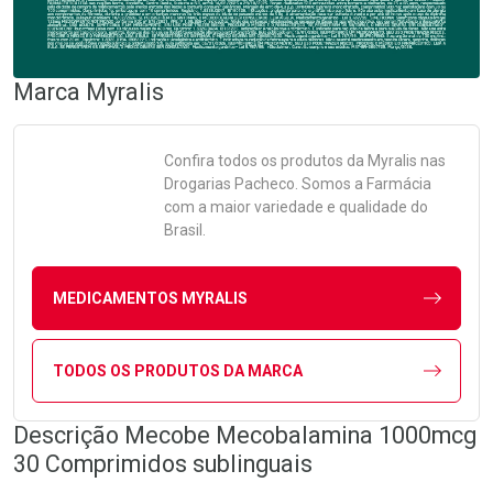
Marca
Myralis
Confira todos os produtos da
Myralis
nas
Drogarias Pacheco. Somos a Farmácia
com a maior variedade e qualidade do
Brasil.
MEDICAMENTOS MYRALIS
TODOS OS PRODUTOS DA MARCA
Descrição Mecobe Mecobalamina 1000mcg
30 Comprimidos sublinguais