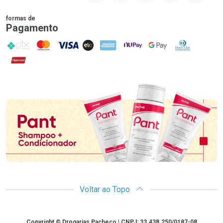
formas de
Pagamento
PIX
MasterCard
VISA
ELO
AMEX
NuPay
Google Pay
Diners Club
Hipercard
Promoção em Destaque
Voltar ao Topo
Copyright
Copyright © Drogarias Pacheco | CNPJ: 33.438.250/0187-08