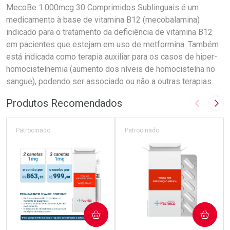
MecoBe 1.000mcg 30 Comprimidos Sublinguais é um
medicamento à base de vitamina B12 (mecobalamina)
indicado para o tratamento da deficiência de vitamina B12
em pacientes que estejam em uso de metformina. Também
está indicada como terapia auxiliar para os casos de hiper-
homocisteínemia (aumento dos níveis de homocisteína no
sangue), podendo ser associado ou não a outras terapias.
Produtos Recomendados
Imagem A
Pró
Patrocinado
Patrocinado
COMPRAR
COMPRAR