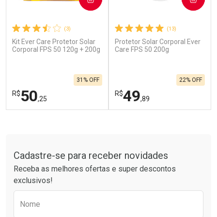
(3)
(13)
Kit Ever Care Protetor Solar
Protetor Solar Corporal Ever
Ativar Desconto
Ativar Desconto
Corporal FPS 50 120g + 200g
Care FPS 50 200g
Comprar sem Desconto
Comprar sem Desconto
Por R$ 664,02/cada
Por R$ 19,99/cada
Comprar sem Desconto
Comprar sem Desconto
31% OFF
22% OFF
Por R$ 664,02/cada
Por R$ 19,99/cada
50
49
R$
R$
,25
,89
FECHAR
F
FECHAR
F
Tudo sobre a Drogarias Pacheco
Laboratório
Laboratório
Por Menos
Por Menos
Cadastre-se para receber novidades
Receba as melhores ofertas e super descontos
exclusivos!
Preencha o formulário abaixo para receber 
Nome