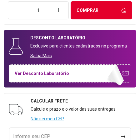
REMOVER UMA UNIDADE
AUMENTAR UMA UNIDADE
COMPRAR
DESCONTO
LABORATÓRIO
Exclusivo para clientes cadastrados no programa
Saiba Mais
Ver Desconto Laboratório
CALCULAR FRETE
Formulário para Calcular o Frete
Calcule o prazo e o valor das suas entregas
Não sei meu CEP
Informe seu CEP
CALCULA