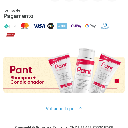
formas de
Pagamento
PIX
MasterCard
VISA
ELO
AMEX
NuPay
Google Pay
Diners Club
Hipercard
Promoção em Destaque
Voltar ao Topo
Copyright
Copyright © Drogarias Pacheco | CNPJ: 33.438.250/0187-08