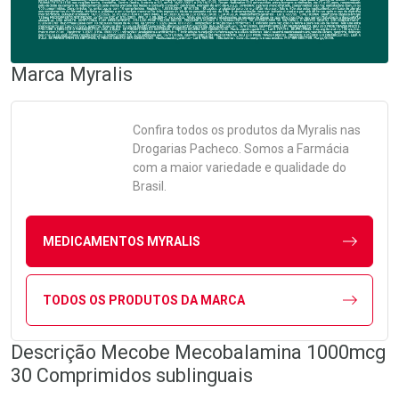
Marca
Myralis
Confira todos os produtos da
Myralis
nas
Drogarias Pacheco. Somos a Farmácia
com a maior variedade e qualidade do
Brasil.
MEDICAMENTOS MYRALIS
TODOS OS PRODUTOS DA MARCA
Descrição Mecobe Mecobalamina 1000mcg
30 Comprimidos sublinguais