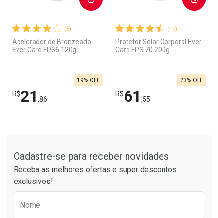
(5)
(19)
Acelerador de Bronzeado
Protetor Solar Corporal Ever
Ativar Desconto
Ativar Desconto
Ever Care FPS6 120g
Care FPS 70 200g
Comprar sem Desconto
Comprar sem Desconto
Por R$ 664,02/cada
Por R$ 454,71/cada
Comprar sem Desconto
Comprar sem Desconto
19% OFF
23% OFF
Por R$ 664,02/cada
Por R$ 454,71/cada
21
61
R$
R$
,86
,55
FECHAR
F
FECHAR
F
Tudo sobre a Drogarias Pacheco
Laboratório
Laboratório
Por Menos
Por Menos
Cadastre-se para receber novidades
Receba as melhores ofertas e super descontos
exclusivos!
Preencha o formulário abaixo para receber 
Nome