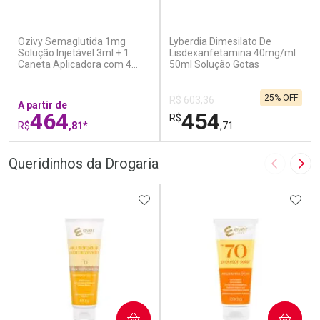
(7)
(0)
Ozivy Semaglutida 1mg
Lyberdia Dimesilato De
Solução Injetável 3ml + 1
Lisdexanfetamina 40mg/ml
Caneta Aplicadora com 4
50ml Solução Gotas
Agulhas
25% OFF
R$ 603,36
A partir de
464
454
R$
R$
,81*
,71
FECHAR
F
FECHAR
F
Queridinhos da Drogaria
Imagem A
Pró
Laboratório
Laboratório
Por Menos
ADICIONAR AOS FAVORITOS
Por Menos
ADIC
COMPRAR
COMPRAR