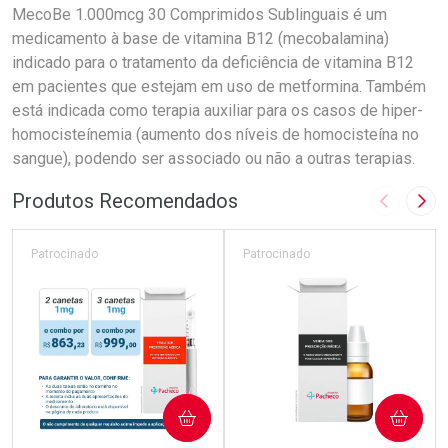
MecoBe 1.000mcg 30 Comprimidos Sublinguais é um
medicamento à base de vitamina B12 (mecobalamina)
indicado para o tratamento da deficiência de vitamina B12
em pacientes que estejam em uso de metformina. Também
está indicada como terapia auxiliar para os casos de hiper-
homocisteínemia (aumento dos níveis de homocisteína no
sangue), podendo ser associado ou não a outras terapias.
Produtos Recomendados
Imagem A
Pró
Patrocinado
Patrocinado
COMPRAR
COMPRAR