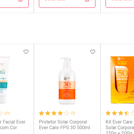
FECHAR
FECHAR
FECHAR
FECHAR
rio
Laboratório
Laborató
os
Por Menos
Por Men
FAVORITOS
ADICIONAR AOS FAVORITOS
ADICIONAR AOS 
(21)
(2)
r Facial Ever
Protetor Solar Corporal
Kit Ever Care
conto
Ativar Desconto
Ativar Desc
 com Cor
Ever Care FPS 30 500ml
Solar Corpor
120g + 200g