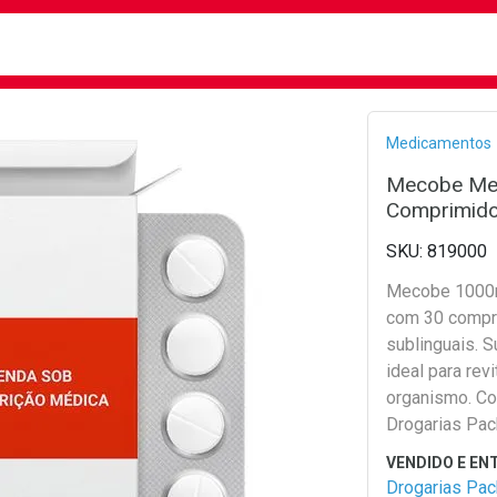
busca
isa?
Bread
Medicamentos
Mecobe Me
Comprimido
819000
Mecobe 1000m
com 30 compr
sublinguais. 
ideal para revi
organismo. Con
Drogarias Pac
Drogarias Pa