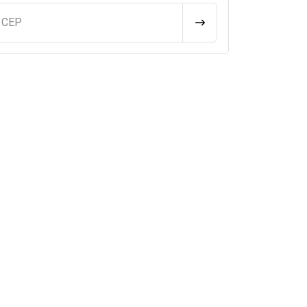
u CEP
CALCULAR FRETE