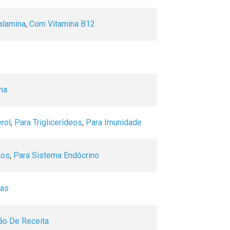
lamina
,
Com Vitamina B12
ha
rol
,
Para Triglicerídeos
,
Para Imunidade
sos
,
Para Sistema Endócrino
nas
o De Receita