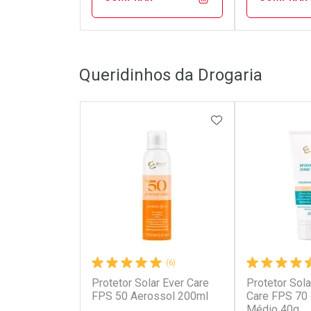
FECHAR
FECHAR
Queridinhos da Drogaria
Laboratório
Laborató
Por Menos
Por Men
ADICIONAR AOS 
(6)
Protetor Solar Ever Care
Protetor Sola
Ativar Desconto
Ativar Des
FPS 50 Aerossol 200ml
Care FPS 70
Médio 40g