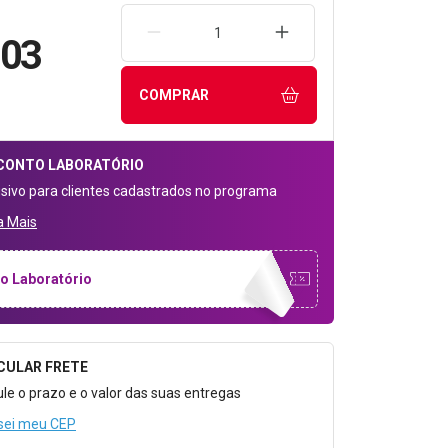
REMOVER UMA UNIDADE
AUMENTAR UMA UNIDA
,03
COMPRAR
CONTO
LABORATÓRIO
usivo para clientes cadastrados no programa
a Mais
o Laboratório
CULAR FRETE
o para Calcular o Frete
ule o prazo e o valor das suas entregas
sei meu CEP