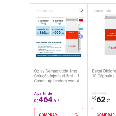
ADICIONAR AOS 
Patrocinado
Patrocinado
Tarja Vermelha
Medicamento Refrig
Medicamento Simila
(7)
Ozivy Semaglutida 1mg
Bexai Diclo
Solução Injetável 3ml + 1
10 Cápsulas 
Caneta Aplicadora com 4
Agulhas
R$ 71,04
A partir de
464
62
R$
R$
,81*
,79
COMPRAR
COMPRAR