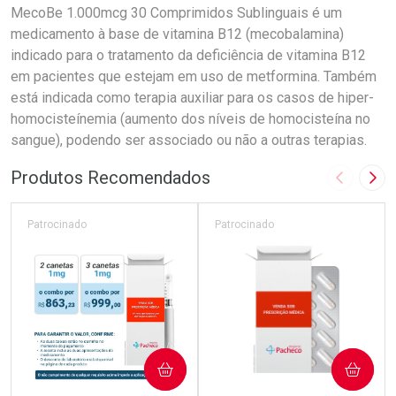
MecoBe 1.000mcg 30 Comprimidos Sublinguais é um
medicamento à base de vitamina B12 (mecobalamina)
indicado para o tratamento da deficiência de vitamina B12
em pacientes que estejam em uso de metformina. Também
está indicada como terapia auxiliar para os casos de hiper-
homocisteínemia (aumento dos níveis de homocisteína no
sangue), podendo ser associado ou não a outras terapias.
Produtos Recomendados
Imagem A
Pró
Patrocinado
Patrocinado
COMPRAR
COMPRAR