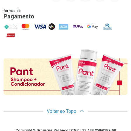
formas de
Pagamento
PIX
MasterCard
VISA
ELO
AMEX
NuPay
Google Pay
Diners Club
Hipercard
Promoção em Destaque
Voltar ao Topo
Copyright
Copyright © Drogarias Pacheco | CNPJ: 33.438.250/0187-08