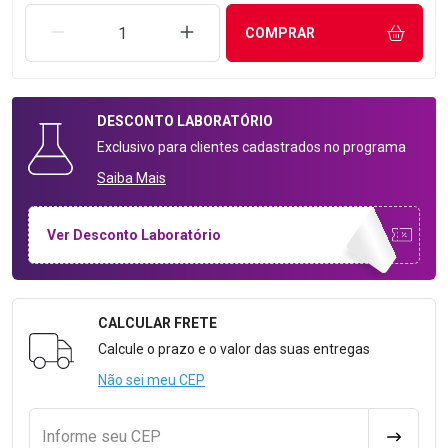
REMOVER UMA UNIDADE
AUMENTAR UMA UNIDADE
COMPRAR
DESCONTO
LABORATÓRIO
Exclusivo para clientes cadastrados no programa
Saiba Mais
Ver Desconto Laboratório
CALCULAR FRETE
Formulário para Calcular o Frete
Calcule o prazo e o valor das suas entregas
Não sei meu CEP
Informe seu CEP
CALCULA