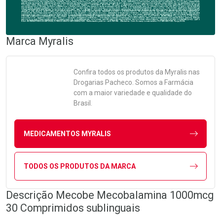
Marca
Myralis
Confira todos os produtos da
Myralis
nas
Drogarias Pacheco. Somos a Farmácia
com a maior variedade e qualidade do
Brasil.
MEDICAMENTOS MYRALIS
TODOS OS PRODUTOS DA MARCA
Descrição Mecobe Mecobalamina 1000mcg
30 Comprimidos sublinguais