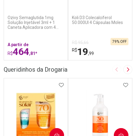
(6)
(7)
Ozivy Semaglutida 1mg
Koli D3 Colecalciferol
Solução Injetável 3ml + 1
50.000UI 4 Cápsulas Moles
Caneta Aplicadora com 4
Agulhas
79% OFF
R$ 95,66
A partir de
464
19
R$
R$
,81*
,99
FECHAR
F
FECHAR
F
Queridinhos da Drogaria
Imagem A
Pró
Laboratório
Laboratório
Por Menos
ADICIONAR AOS FAVORITOS
Por Menos
ADIC
COMPRAR
COMPRAR