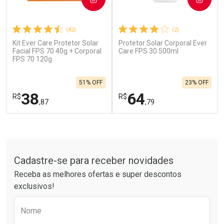
(42)
(2)
Kit Ever Care Protetor Solar
Protetor Solar Corporal Ever
Ativar Desconto
Ativar Desconto
Facial FPS 70 40g + Corporal
Care FPS 30 500ml
FPS 70 120g
Comprar sem Desconto
Comprar sem Desconto
Por R$ 664,02/cada
Por R$ 19,99/cada
Comprar sem Desconto
Comprar sem Desconto
51% OFF
23% OFF
Por R$ 664,02/cada
Por R$ 19,99/cada
38
64
R$
R$
,87
,79
FECHAR
F
FECHAR
F
Tudo sobre a Drogarias Pacheco
Laboratório
Laboratório
Por Menos
Por Menos
Cadastre-se para receber novidades
Receba as melhores ofertas e super descontos
exclusivos!
Preencha o formulário abaixo para receber 
Nome