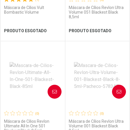
Máscara de Cílios Vult
Máscara de Cílios Revlon Ultra
Bombastic Volume
Volume 051 Blackest Black
8,5ml
Ver Desconto Convênio
Ver Desconto Convênio
PRODUTO ESGOTADO
PRODUTO ESGOTADO
FECHAR
FECHAR
FEC
FEC
Laboratório
Por Menos
Laboratório
Por Menos
AVISE-ME
AVISE-ME
(0)
(0)
Máscara de Cílios Revlon
Máscara de Cílios Revlon Ultra
Ultimate All In One 501
Volume 001 Blackest Black