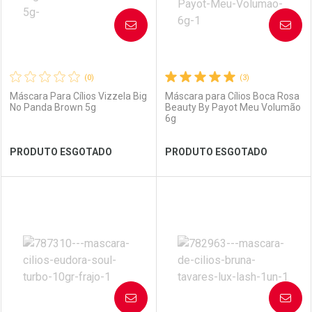
AVISE-ME
AVISE-ME
(0)
(3)
Máscara Para Cílios Vizzela Big
Máscara para Cílios Boca Rosa
No Panda Brown 5g
Beauty By Payot Meu Volumão
6g
Ver Desconto Convênio
Ver Desconto Convênio
PRODUTO ESGOTADO
PRODUTO ESGOTADO
FECHAR
FECHAR
FEC
FEC
Laboratório
Por Menos
Laboratório
Por Menos
AVISE-ME
AVISE-ME