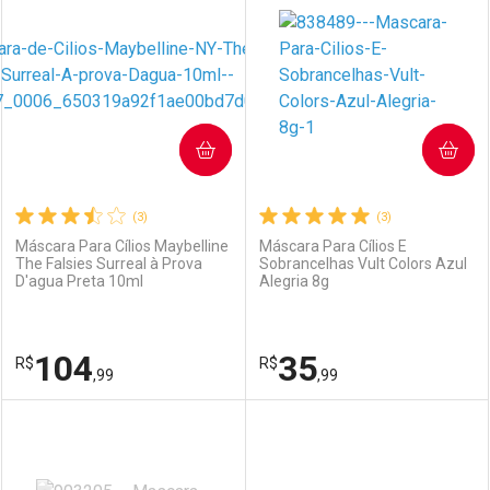
Laboratório
Por Menos
Laboratório
Por Menos
COMPRAR
COMPRAR
(3)
(3)
Máscara Para Cílios Maybelline
Máscara Para Cílios E
The Falsies Surreal à Prova
Sobrancelhas Vult Colors Azul
D'agua Preta 10ml
Alegria 8g
Ativar Desconto
Ativar Desconto
Comprar sem Desconto
Comprar sem Desconto
104
35
R$
Comprar sem Desconto
R$
Comprar sem Desconto
Por R$ 64,99/cada
Por R$ 67,99/cada
,99
,99
Por R$ 64,99/cada
Por R$ 67,99/cada
FECHAR
FECHAR
F
F