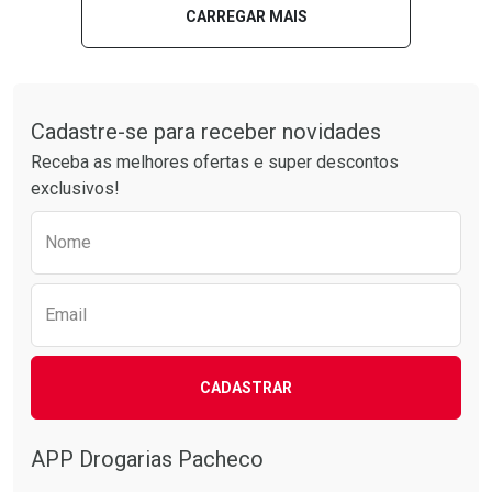
Laboratório
Por Menos
Laboratório
Por Menos
CARREGAR MAIS
Tudo sobre a Drogarias Pacheco
Cadastre-se para receber novidades
Receba as melhores ofertas e super descontos
exclusivos!
Preencha o formulário abaixo para receber 
Nome
Ver Desconto Convênio
Ver Desconto Convênio
Email
CADASTRAR
APP Drogarias Pacheco