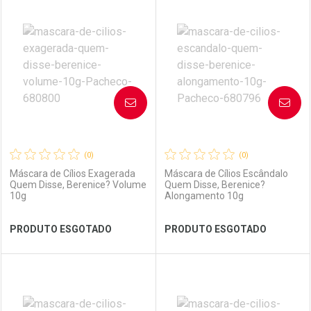
Laboratório
Por Menos
Laboratório
Por Menos
AVISE-ME
AVISE-ME
(0)
(0)
Máscara de Cílios Exagerada
Máscara de Cílios Escândalo
Quem Disse, Berenice? Volume
Quem Disse, Berenice?
10g
Alongamento 10g
Ver Desconto Convênio
Ver Desconto Convênio
PRODUTO ESGOTADO
PRODUTO ESGOTADO
FECHAR
FECHAR
FEC
FEC