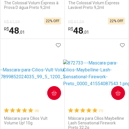
The Colossal Volum Express à
The Colossal Volum Express
Prova D água Preto 9,2ml
Lavável Preto 9,2ml
22% OFF
22% OFF
R$ 61,59
R$ 61,59
48
48
R$
R$
,01
,01
ADICIONAR AOS FAVORITOS
ADI
FECHAR
FECHAR
F
F
Laboratório
Por Menos
Laboratório
Por Menos
COMPRAR
COMPRAR
(6)
(1)
Máscara para Cílios Vult
Máscara para Cílios Maybelline
Volume Up! 10g
Lash Sensational Firework
Preto 32,2g