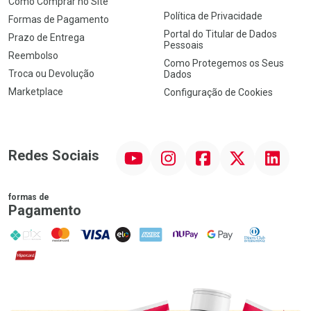
Como Comprar no Site
Política de Privacidade
Formas de Pagamento
Portal do Titular de Dados
Prazo de Entrega
Pessoais
Reembolso
Como Protegemos os Seus
Troca ou Devolução
Dados
Marketplace
Configuração de Cookies
YouTube
Instagram
Facebook
Twitter
Linkedin
Redes Sociais
formas de
Pagamento
PIX
MasterCard
VISA
ELO
AMEX
NuPay
Google Pay
Diners Club
Hipercard
Promoção em Destaque