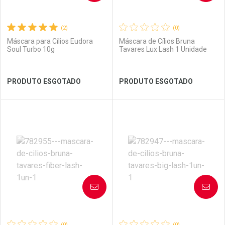
(2)
(0)
Máscara para Cílios Eudora
Máscara de Cílios Bruna
Soul Turbo 10g
Tavares Lux Lash 1 Unidade
Ver Desconto Convênio
Ver Desconto Convênio
PRODUTO ESGOTADO
PRODUTO ESGOTADO
FECHAR
FECHAR
FEC
FEC
Laboratório
Por Menos
Laboratório
Por Menos
AVISE-ME
AVISE-ME
(0)
(0)