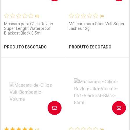
(0)
(0)
Máscara para Cílios Revlon
Máscara para Cílios Vult Super
Super Lenght Waterproof
Lashes 12g
Blackest Black 8,5ml
Ver Desconto Convênio
Ver Desconto Convênio
PRODUTO ESGOTADO
PRODUTO ESGOTADO
FECHAR
FECHAR
FEC
FEC
Laboratório
Por Menos
Laboratório
Por Menos
AVISE-ME
AVISE-ME
(1)
(0)