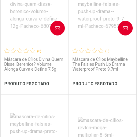
Laboratório
Por Menos
Laboratório
Por Menos
AVISE-ME
AVISE-ME
(0)
(0)
Máscara de Cílios Divina Quem
Máscara de Cílios Maybelline
Disse, Berenice? Volume
The Falsies Push Up Drama
Alonga Curva e Define 7,5g
Waterproof Preto 9,7ml
Ver Desconto Convênio
Ver Desconto Convênio
PRODUTO ESGOTADO
PRODUTO ESGOTADO
FECHAR
FECHAR
FEC
FEC
Laboratório
Por Menos
Laboratório
Por Menos