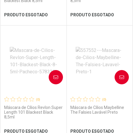
Blackest Black 8,5ml
8,5ml
Ver Desconto Convênio
Ver Desconto Convênio
PRODUTO ESGOTADO
PRODUTO ESGOTADO
FECHAR
FECHAR
FEC
FEC
Laboratório
Por Menos
Laboratório
Por Menos
AVISE-ME
AVISE-ME
(0)
(0)
Máscara de Cílios Revlon Super
Máscara de Cílios Maybelline
Length 101 Blackest Black
The Falsies Lavável Preto
8,5ml
Ver Desconto Convênio
Ver Desconto Convênio
PRODUTO ESGOTADO
PRODUTO ESGOTADO