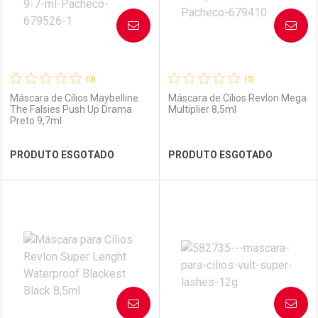
AVISE-ME
AVISE-ME
(0)
(0)
Máscara de Cílios Maybelline
Máscara de Cílios Revlon Mega
The Falsies Push Up Drama
Multiplier 8,5ml
Preto 9,7ml
Ver Desconto Convênio
Ver Desconto Convênio
PRODUTO ESGOTADO
PRODUTO ESGOTADO
FECHAR
FECHAR
FEC
FEC
Laboratório
Por Menos
Laboratório
Por Menos
AVISE-ME
AVISE-ME