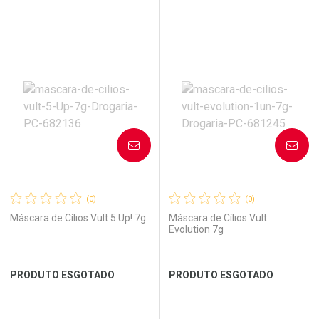
FECHAR
FECHAR
FEC
FEC
Laboratório
Por Menos
Laboratório
Por Menos
AVISE-ME
AVISE-ME
(0)
(0)
Máscara de Cílios Vult 5 Up! 7g
Máscara de Cílios Vult
Evolution 7g
Ver Desconto Convênio
Ver Desconto Convênio
PRODUTO ESGOTADO
PRODUTO ESGOTADO
FECHAR
FECHAR
FEC
FEC