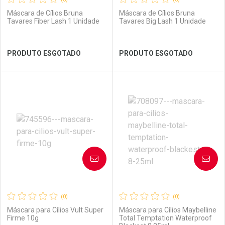
Máscara de Cílios Bruna
Máscara de Cílios Bruna
Tavares Fiber Lash 1 Unidade
Tavares Big Lash 1 Unidade
Ver Desconto Convênio
Ver Desconto Convênio
PRODUTO ESGOTADO
PRODUTO ESGOTADO
FECHAR
FECHAR
FEC
FEC
Laboratório
Por Menos
Laboratório
Por Menos
AVISE-ME
AVISE-ME
(0)
(0)
Máscara para Cílios Vult Super
Máscara para Cílios Maybelline
Firme 10g
Total Temptation Waterproof