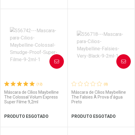
FECHAR
FECHAR
FEC
FEC
Laboratório
Por Menos
Laboratório
Por Menos
AVISE-ME
AVISE-ME
(12)
(0)
Máscara de Cílios Maybelline
Máscara de Cílios Maybelline
The Colossal Volum Express
The Falsies À Prova d'água
Super Filme 9,2ml
Preto
Ver Desconto Convênio
Ver Desconto Convênio
PRODUTO ESGOTADO
PRODUTO ESGOTADO
FECHAR
FECHAR
FEC
FEC