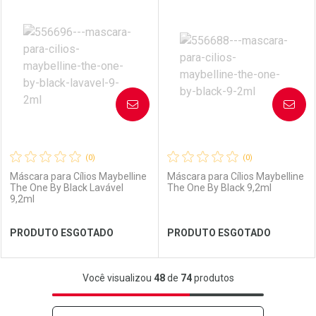
Laboratório
Por Menos
Laboratório
Por Menos
AVISE-ME
AVISE-ME
(0)
(0)
Máscara para Cílios Maybelline
Máscara para Cílios Maybelline
The One By Black Lavável
The One By Black 9,2ml
9,2ml
Ver Desconto Convênio
Ver Desconto Convênio
PRODUTO ESGOTADO
PRODUTO ESGOTADO
FECHAR
FECHAR
FEC
FEC
Você visualizou
48
de
74
produtos