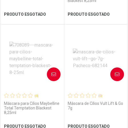
Blackest 8,25ml
Ver Desconto Convênio
Ver Desconto Convênio
PRODUTO ESGOTADO
PRODUTO ESGOTADO
FECHAR
FECHAR
FEC
FEC
Laboratório
Por Menos
Laboratório
Por Menos
AVISE-ME
AVISE-ME
(0)
(0)
Máscara para Cílios Maybelline
Máscara de Cílios Vult Lift & Go
Total Temptation Blackest
7g
8,25ml
Ver Desconto Convênio
Ver Desconto Convênio
PRODUTO ESGOTADO
PRODUTO ESGOTADO