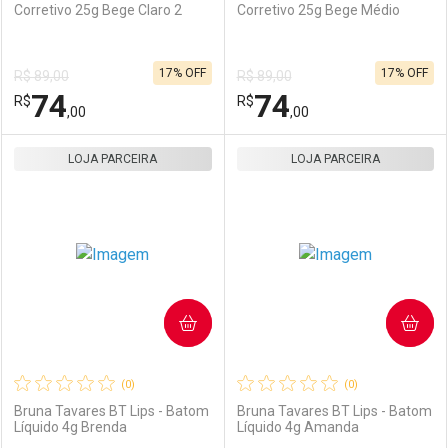
Corretivo 25g Bege Claro 2
Corretivo 25g Bege Médio
Ativar Desconto
Ativar Desconto
17% OFF
17% OFF
R$ 89,00
R$ 89,00
Comprar sem Desconto
Comprar sem Desconto
74
74
R$
Comprar sem Desconto
R$
Comprar sem Desconto
Por R$ 56,00/cada
Por R$ 74,00/cada
,00
,00
Por R$ 56,00/cada
Por R$ 74,00/cada
LOJA PARCEIRA
FECHAR
FECHAR
LOJA PARCEIRA
F
F
Laboratório
Por Menos
Laboratório
Por Menos
COMPRAR
COMPRAR
(0)
(0)
Bruna Tavares BT Lips - Batom
Bruna Tavares BT Lips - Batom
Líquido 4g Brenda
Líquido 4g Amanda