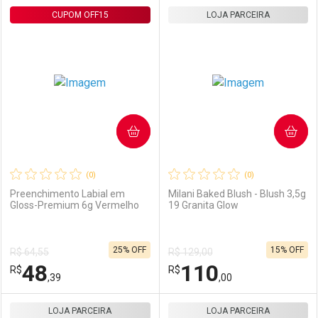
CUPOM OFF15
FECHAR
FECHAR
LOJA PARCEIRA
F
F
Laboratório
Por Menos
Laboratório
Por Menos
COMPRAR
COMPRAR
(0)
(0)
Preenchimento Labial em
Milani Baked Blush - Blush 3,5g
Gloss-Premium 6g Vermelho
19 Granita Glow
Ativar Desconto
Ativar Desconto
25% OFF
15% OFF
R$ 64,55
R$ 129,00
Comprar sem Desconto
Comprar sem Desconto
48
110
R$
Comprar sem Desconto
R$
Comprar sem Desconto
Por R$ 55,11/cada
Por R$ 48,39/cada
,39
,00
Por R$ 55,11/cada
Por R$ 48,39/cada
LOJA PARCEIRA
FECHAR
FECHAR
LOJA PARCEIRA
F
F