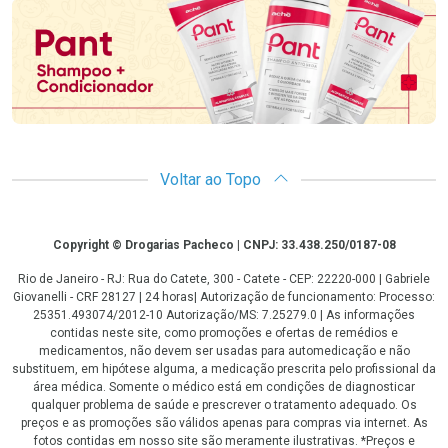
Voltar ao Topo
Copyright
Copyright © Drogarias Pacheco | CNPJ: 33.438.250/0187-08
Rio de Janeiro - RJ: Rua do Catete, 300 - Catete - CEP: 22220-000 | Gabriele
Giovanelli - CRF 28127 | 24 horas| Autorização de funcionamento: Processo:
25351.493074/2012-10 Autorização/MS: 7.25279.0 | As informações
contidas neste site, como promoções e ofertas de remédios e
medicamentos, não devem ser usadas para automedicação e não
substituem, em hipótese alguma, a medicação prescrita pelo profissional da
área médica. Somente o médico está em condições de diagnosticar
qualquer problema de saúde e prescrever o tratamento adequado. Os
preços e as promoções são válidos apenas para compras via internet. As
fotos contidas em nosso site são meramente ilustrativas. *Preços e