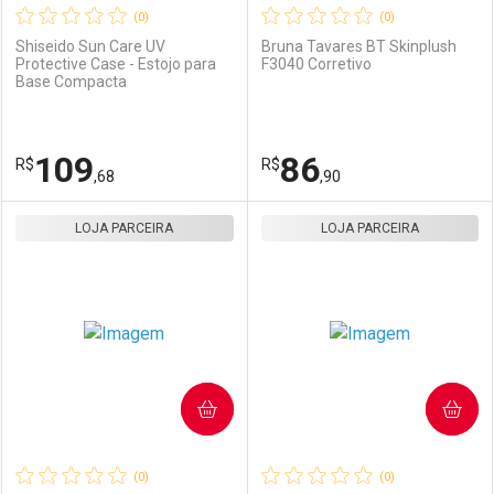
(0)
(0)
Shiseido Sun Care UV
Bruna Tavares BT Skinplush
Protective Case - Estojo para
F3040 Corretivo
Base Compacta
109
86
R$
R$
,68
,90
LOJA PARCEIRA
FECHAR
FECHAR
LOJA PARCEIRA
F
F
Laboratório
Por Menos
Laboratório
Por Menos
COMPRAR
COMPRAR
(0)
(0)