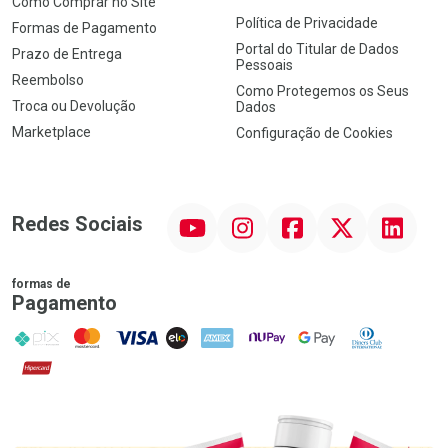
Como Comprar no Site
Política de Privacidade
Formas de Pagamento
Portal do Titular de Dados
Prazo de Entrega
Pessoais
Reembolso
Como Protegemos os Seus
Troca ou Devolução
Dados
Marketplace
Configuração de Cookies
YouTube
Instagram
Facebook
Twitter
Linkedin
Redes Sociais
formas de
Pagamento
PIX
MasterCard
VISA
ELO
AMEX
NuPay
Google Pay
Diners Club
Hipercard
Promoção em Destaque