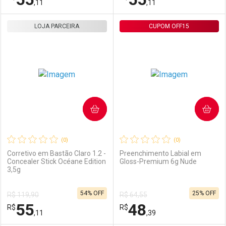
,11
,11
Por R$ 55,11/cada
Por R$ 42,72/cada
LOJA PARCEIRA
FECHAR
FECHAR
CUPOM OFF15
F
F
Laboratório
Por Menos
Laboratório
Por Menos
COMPRAR
COMPRAR
(0)
(0)
Corretivo em Bastão Claro 1.2 -
Preenchimento Labial em
Concealer Stick Océane Edition
Gloss-Premium 6g Nude
3,5g
Ativar Desconto
Ativar Desconto
54% OFF
25% OFF
R$ 119,90
R$ 64,55
Comprar sem Desconto
Comprar sem Desconto
55
48
R$
Comprar sem Desconto
R$
Comprar sem Desconto
Por R$ 55,11/cada
Por R$ 55,11/cada
,11
,39
Por R$ 55,11/cada
Por R$ 55,11/cada