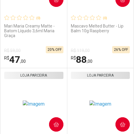
(0)
(0)
Mari Maria Creamy Matte -
Mascavo Melted Butter - Lip
Batom Líquido 3,6ml Maria
Balm 10g Raspberry
Graça
Ativar Desconto
Ativar Desconto
20% OFF
26% OFF
R$ 59,00
R$ 119,00
Comprar sem Desconto
Comprar sem Desconto
47
88
R$
Comprar sem Desconto
R$
Comprar sem Desconto
Por R$ 47,00/cada
Por R$ 47,00/cada
,00
,00
Por R$ 47,00/cada
Por R$ 47,00/cada
LOJA PARCEIRA
FECHAR
FECHAR
LOJA PARCEIRA
F
F
Laboratório
Por Menos
Laboratório
Por Menos
COMPRAR
COMPRAR