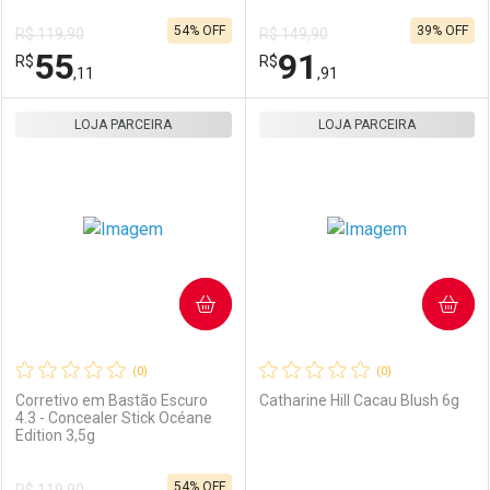
54% OFF
39% OFF
R$ 119,90
R$ 149,90
Comprar sem Desconto
Comprar sem Desconto
55
91
R$
Comprar sem Desconto
R$
Comprar sem Desconto
Por R$ 118,90/cada
Por R$ 42,72/cada
,11
,91
Por R$ 118,90/cada
Por R$ 42,72/cada
LOJA PARCEIRA
FECHAR
FECHAR
LOJA PARCEIRA
F
F
Laboratório
Por Menos
Laboratório
Por Menos
COMPRAR
COMPRAR
(0)
(0)
Corretivo em Bastão Escuro
Catharine Hill Cacau Blush 6g
4.3 - Concealer Stick Océane
Edition 3,5g
Ativar Desconto
Ativar Desconto
54% OFF
R$ 119,90