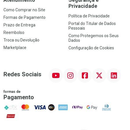
Privacidade
Como Comprar no Site
Política de Privacidade
Formas de Pagamento
Portal do Titular de Dados
Prazo de Entrega
Pessoais
Reembolso
Como Protegemos os Seus
Troca ou Devolução
Dados
Marketplace
Configuração de Cookies
YouTube
Instagram
Facebook
Twitter
Linkedin
Redes Sociais
formas de
Pagamento
PIX
MasterCard
VISA
ELO
AMEX
NuPay
Google Pay
Diners Club
Hipercard