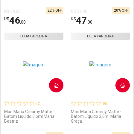
Ativar Desconto
Ativar Desconto
22% OFF
20% OFF
R$ 59,00
R$ 59,00
Comprar sem Desconto
Comprar sem Desconto
46
47
R$
Comprar sem Desconto
R$
Comprar sem Desconto
Por R$ 47,00/cada
Por R$ 47,00/cada
,00
,00
Por R$ 47,00/cada
Por R$ 47,00/cada
LOJA PARCEIRA
FECHAR
FECHAR
LOJA PARCEIRA
F
F
Laboratório
Por Menos
Laboratório
Por Menos
COMPRAR
COMPRAR
(0)
(0)
Mari Maria Creamy Matte -
Mari Maria Creamy Matte -
Batom Líquido 3,6ml Maria
Batom Líquido 3,6ml Maria
Beatriz
Graça
Ativar Desconto
Ativar Desconto