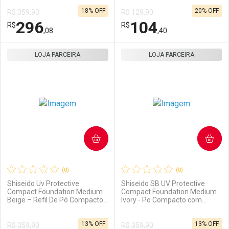
10g
18% OFF
20% OFF
R$ 359,90
R$ 129,90
Comprar sem Desconto
Comprar sem Desconto
296
104
R$
Comprar sem Desconto
R$
Comprar sem Desconto
Por R$ 296,08/cada
Por R$ 312,92/cada
,08
,40
Por R$ 296,08/cada
Por R$ 312,92/cada
LOJA PARCEIRA
FECHAR
FECHAR
LOJA PARCEIRA
F
F
Laboratório
Por Menos
Laboratório
Por Menos
COMPRAR
COMPRAR
(0)
(0)
Shiseido Uv Protective
Shiseido SB UV Protective
Compact Foundation Medium
Compact Foundation Medium
Beige – Refil De Pó Compacto
Ivory - Po Compacto com
Ativar Desconto
Ativar Desconto
Fps 35 10g
Protecao Solar FPS 35 Refil
10g
13% OFF
13% OFF
R$ 359,90
R$ 359,90