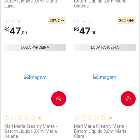
Batom Líquido 3,6ml Maria
Batom Líquido 3,6ml Maria
Luisa
Claudia
Ativar Desconto
Ativar Desconto
20% OFF
20% OFF
R$ 59,00
R$ 59,00
Comprar sem Desconto
Comprar sem Desconto
47
47
R$
Comprar sem Desconto
R$
Comprar sem Desconto
Por R$ 102,00/cada
Por R$ 102,00/cada
,00
,00
Por R$ 102,00/cada
Por R$ 102,00/cada
LOJA PARCEIRA
FECHAR
FECHAR
LOJA PARCEIRA
F
F
Laboratório
Por Menos
Laboratório
Por Menos
COMPRAR
COMPRAR
(0)
(0)
Mari Maria Creamy Matte -
Mari Maria Creamy Matte -
Batom Líquido 3,6ml Maria
Batom Líquido 3,6ml Maria
Helena
Clara