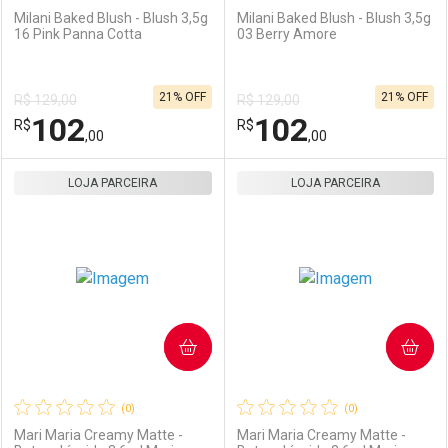
Milani Baked Blush - Blush 3,5g
Milani Baked Blush - Blush 3,5g
16 Pink Panna Cotta
03 Berry Amore
Ativar Desconto
Ativar Desconto
21% OFF
21% OFF
R$ 129,00
R$ 129,00
Comprar sem Desconto
Comprar sem Desconto
102
102
R$
Comprar sem Desconto
R$
Comprar sem Desconto
Por R$ 98,00/cada
Por R$ 100,00/cada
,00
,00
Por R$ 98,00/cada
Por R$ 100,00/cada
LOJA PARCEIRA
FECHAR
FECHAR
LOJA PARCEIRA
F
F
Laboratório
Por Menos
Laboratório
Por Menos
COMPRAR
COMPRAR
(0)
(0)
Mari Maria Creamy Matte -
Mari Maria Creamy Matte -