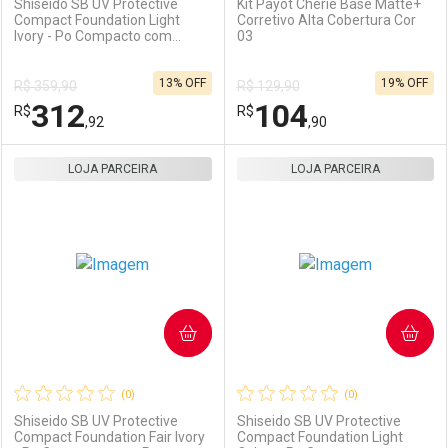
Shiseido SB UV Protective
Kit Payot Chérie Base Matte+
Compact Foundation Light
Corretivo Alta Cobertura Cor
Ivory - Po Compacto com
03
Protecao Solar FPS 35 Refil
10g
13% OFF
19% OFF
R$ 359,90
R$ 129,90
312
104
R$
R$
,92
,90
LOJA PARCEIRA
FECHAR
FECHAR
LOJA PARCEIRA
F
F
Laboratório
Por Menos
Laboratório
Por Menos
COMPRAR
COMPRAR
(0)
(0)
Shiseido SB UV Protective
Shiseido SB UV Protective
Compact Foundation Fair Ivory
Compact Foundation Light