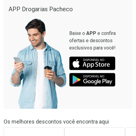
Comprar sem Desconto
APP Drogarias Pacheco
Comprar sem Desconto
Por R$ 61,71/cada
Por R$ 61,71/cada
Baixe o
APP
e confira
ofertas e descontos
exclusivos para você!
Os melhores descontos você encontra aqui