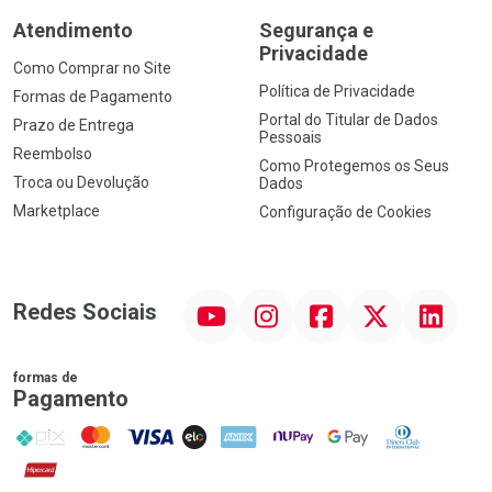
Atendimento
Segurança e
Privacidade
Como Comprar no Site
Política de Privacidade
Formas de Pagamento
Portal do Titular de Dados
Prazo de Entrega
Pessoais
Reembolso
Como Protegemos os Seus
Troca ou Devolução
Dados
Marketplace
Configuração de Cookies
YouTube
Instagram
Facebook
Twitter
Linkedin
Redes Sociais
formas de
Pagamento
PIX
MasterCard
VISA
ELO
AMEX
NuPay
Google Pay
Diners Club
Hipercard