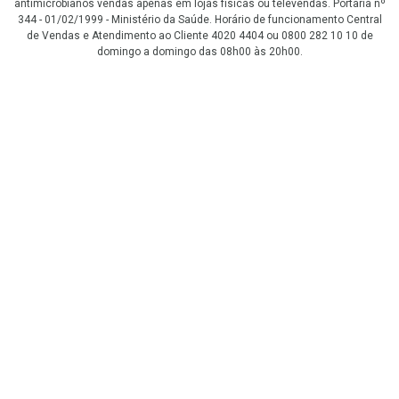
antimicrobianos vendas apenas em lojas físicas ou televendas. Portaria nº
344 - 01/02/1999 - Ministério da Saúde. Horário de funcionamento Central
de Vendas e Atendimento ao Cliente 4020 4404 ou 0800 282 10 10 de
domingo a domingo das 08h00 às 20h00.
LGPD Aceite os Cookies