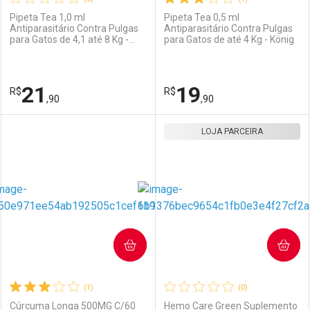
Pipeta Tea 1,0 ml
Pipeta Tea 0,5 ml
Antiparasitário Contra Pulgas
Antiparasitário Contra Pulgas
para Gatos de 4,1 até 8 Kg -
para Gatos de até 4 Kg - König
Ativar Desconto
Ativar Desconto
König
Comprar sem Desconto
Comprar sem Desconto
21
19
R$
Comprar sem Desconto
R$
Comprar sem Desconto
Por R$ 114,00/cada
Por R$ 35,90/cada
,90
,90
Por R$ 114,00/cada
Por R$ 35,90/cada
15% OFF 2º UNIDADE - UNIC DROGARIA
FECHAR
FECHAR
LOJA PARCEIRA
F
F
Laboratório
Por Menos
Laboratório
Por Menos
COMPRAR
COMPRAR
(1)
(0)
Cúrcuma Longa 500MG C/60
Hemo Care Green Suplemento