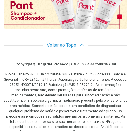
Voltar ao Topo
Copyright
Copyright © Drogarias Pacheco | CNPJ: 33.438.250/0187-08
Rio de Janeiro - RJ: Rua do Catete, 300 - Catete - CEP: 22220-000 | Gabriele
Giovanelli - CRF 28127 | 24 horas| Autorização de funcionamento: Processo:
25351.493074/2012-10 Autorização/MS: 7.25279.0 | As informações
contidas neste site, como promoções e ofertas de remédios e
medicamentos, não devem ser usadas para automedicação e não
substituem, em hipótese alguma, a medicação prescrita pelo profissional da
área médica. Somente o médico está em condições de diagnosticar
qualquer problema de saúde e prescrever o tratamento adequado. Os
preços e as promoções são válidos apenas para compras via internet. As
fotos contidas em nosso site são meramente ilustrativas. *Preços e
disponibilidade sujeitos a alterações no decorrer do dia. Antibióticos e