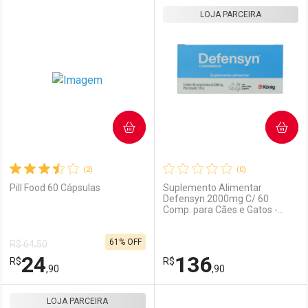
50% OFF NA 2º UNIDADE -MILIGRAMA
FECHAR
FECHAR
LOJA PARCEIRA
F
F
Laboratório
Por Menos
Laboratório
Por Menos
COMPRAR
COMPRAR
(2)
(0)
Pill Food 60 Cápsulas
Suplemento Alimentar
Defensyn 2000mg C/ 60
Comp. para Cães e Gatos -
Ativar Desconto
Ativar Desconto
König
61% OFF
R$ 64,50
Comprar sem Desconto
Comprar sem Desconto
24
136
R$
Comprar sem Desconto
R$
Comprar sem Desconto
Por R$ 114,45/cada
Por R$ 40,95/cada
,90
,90
Por R$ 114,45/cada
Por R$ 40,95/cada
LOJA PARCEIRA
FECHAR
FECHAR
50% OFF NA 2º UNIDADE -MILIGRAMA
F
F