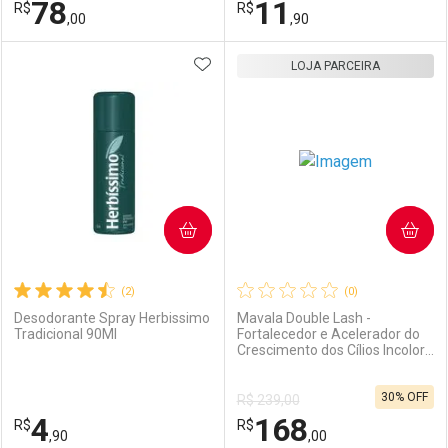
78
11
R$
Comprar sem Desconto
R$
Comprar sem Desconto
Por R$ 150,00/cada
Por R$ 229,00/cada
,00
,90
Por R$ 150,00/cada
Por R$ 229,00/cada
ADICIONAR AOS FAVORITOS
FECHAR
FECHAR
LOJA PARCEIRA
F
F
Laboratório
Por Menos
Laboratório
Por Menos
COMPRAR
COMPRAR
(2)
(0)
Desodorante Spray Herbissimo
Mavala Double Lash -
Tradicional 90Ml
Fortalecedor e Acelerador do
Crescimento dos Cílios Incolor
Ativar Desconto
Ativar Desconto
10ml
30% OFF
R$ 239,00
Comprar sem Desconto
Comprar sem Desconto
4
168
R$
Comprar sem Desconto
R$
Comprar sem Desconto
Por R$ 78,00/cada
Por R$ 11,90/cada
,90
,00
Por R$ 78,00/cada
Por R$ 11,90/cada