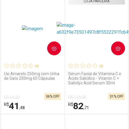
50% OFF NA 2º UNIDADE -MILIGRAMA
FECHAR
FECHAR
LOJA PARCEIRA
F
F
Laboratório
Por Menos
Laboratório
Por Menos
COMPRAR
COMPRAR
(0)
(0)
Uxi Amarelo 250mg com Unha
Sérum Facial de Vitamina C e
de Gato 250mg 60 Cápsulas
Ácido Salicílico - Vitamin C +
Salicilyc Acid Serum 30ml
Ativar Desconto
Ativar Desconto
36% OFF
31% OFF
R$ 64,50
R$ 119,90
Comprar sem Desconto
Comprar sem Desconto
41
82
R$
Comprar sem Desconto
R$
Comprar sem Desconto
Por R$ 77,00/cada
Por R$ 84,00/cada
,48
,71
Por R$ 77,00/cada
Por R$ 84,00/cada
FECHAR
FECHAR
F
F