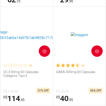
,10
,90
Por R$ 43,89/cada
Por R$ 44,73/cada
50% OFF NA 2º UNIDADE -MILIGRAMA
FECHAR
FECHAR
50% OFF NA 2º UNIDADE -MILIGRAMA
F
F
Laboratório
Por Menos
Laboratório
Por Menos
COMPRAR
COMPRAR
(0)
(4)
UC-II 40mg 60 Cápsulas
GABA 400mg 60 Cápsulas
Colágeno Tipo II
Ativar Desconto
Ativar Desconto
21% OFF
36% OFF
R$ 144,00
R$ 64,00
Comprar sem Desconto
Comprar sem Desconto
114
40
R$
Comprar sem Desconto
R$
Comprar sem Desconto
Por R$ 62,10/cada
Por R$ 29,90/cada
,45
,95
Por R$ 62,10/cada
Por R$ 29,90/cada