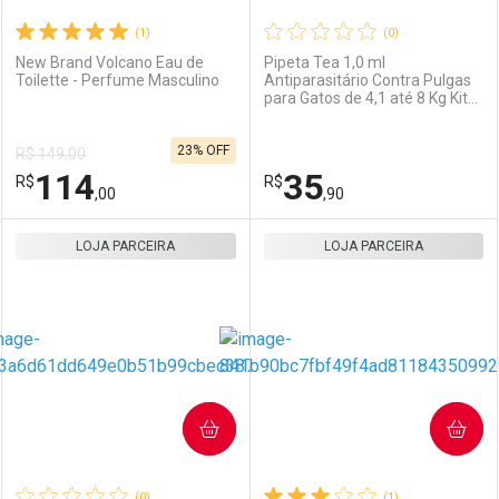
(1)
(0)
New Brand Volcano Eau de
Pipeta Tea 1,0 ml
Toilette - Perfume Masculino
Antiparasitário Contra Pulgas
para Gatos de 4,1 até 8 Kg Kit
Ativar Desconto
Ativar Desconto
C/ 3 unid. - König
23% OFF
R$ 149,00
Comprar sem Desconto
Comprar sem Desconto
114
35
R$
Comprar sem Desconto
R$
Comprar sem Desconto
Por R$ 65,90/cada
Por R$ 145,00/cada
,00
,90
Por R$ 65,90/cada
Por R$ 145,00/cada
LOJA PARCEIRA
FECHAR
FECHAR
LOJA PARCEIRA
F
F
Laboratório
Por Menos
Laboratório
Por Menos
COMPRAR
COMPRAR
(0)
(1)