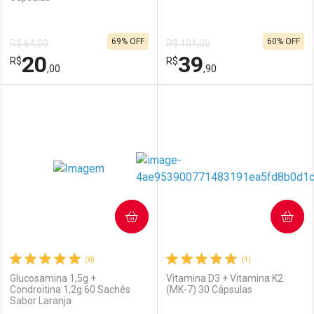
Ativar Desconto
Ativar Desconto
69% OFF
60% OFF
R$ 64,00
R$ 101,00
Comprar sem Desconto
Comprar sem Desconto
20
39
R$
Comprar sem Desconto
R$
Comprar sem Desconto
Por R$ 37,10/cada
Por R$ 44,43/cada
,00
,90
Por R$ 37,10/cada
Por R$ 44,43/cada
50% OFF NA 2º UNIDADE -MILIGRAMA
FECHAR
FECHAR
50% OFF NA 2º UNIDADE -MILIGRAMA
F
F
Laboratório
Por Menos
Laboratório
Por Menos
COMPRAR
COMPRAR
(8)
(1)
Glucosamina 1,5g +
Vitamina D3 + Vitamina K2
Condroitina 1,2g 60 Sachês
(MK-7) 30 Cápsulas
Sabor Laranja
Ativar Desconto
Ativar Desconto