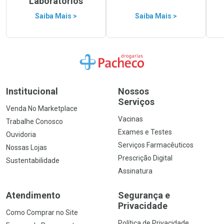
Laboratórios
Saiba Mais >
Saiba Mais >
Ir para a Home
Institucional
Nossos
Serviços
Venda No Marketplace
Vacinas
Trabalhe Conosco
Exames e Testes
Ouvidoria
Serviços Farmacêuticos
Nossas Lojas
Prescrição Digital
Sustentabilidade
Assinatura
Atendimento
Segurança e
Privacidade
Como Comprar no Site
Política de Privacidade