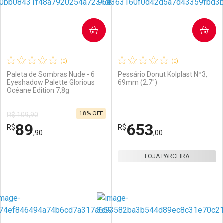
COMPRAR
COMPRAR
(0)
(0)
Paleta de Sombras Nude - 6
Pessário Donut Kolplast Nº3,
Eyeshadow Palette Glorious
69mm (2.7")
Océane Edition 7,8g
Ativar Desconto
Ativar Desconto
18% OFF
R$ 109,90
Comprar sem Desconto
Comprar sem Desconto
89
653
R$
Comprar sem Desconto
R$
Comprar sem Desconto
Por R$ 119,90/cada
Por R$ 59,90/cada
,90
,00
Por R$ 119,90/cada
Por R$ 59,90/cada
15% OFF 2º UNIDADE - UNIC DROGARIA
FECHAR
FECHAR
LOJA PARCEIRA
F
F
Laboratório
Por Menos
Laboratório
Por Menos