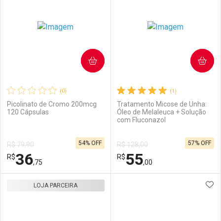
Laboratório
Por Menos
Laboratório
Por Menos
COMPRAR
COMPRAR
(0)
(1)
Picolinato de Cromo 200mcg
Tratamento Micose de Unha:
120 Cápsulas
Óleo de Melaleuca + Solução
com Fluconazol
Ativar Desconto
Ativar Desconto
54% OFF
57% OFF
R$ 79,90
R$ 128,00
Comprar sem Desconto
Comprar sem Desconto
36
55
R$
Comprar sem Desconto
R$
Comprar sem Desconto
Por R$ 89,00/cada
Por R$ 45,05/cada
,75
,00
Por R$ 89,00/cada
Por R$ 45,05/cada
ADI
LOJA PARCEIRA
FECHAR
FECHAR
F
F
Laboratório
Por Menos
Laboratório
Por Menos