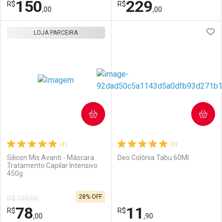
150
229
R$
Comprar sem Desconto
R$
Comprar sem Desconto
Por R$ 55,90/cada
Por R$ 280,90/cada
,00
,00
Por R$ 55,90/cada
Por R$ 280,90/cada
ADI
LOJA PARCEIRA
FECHAR
FECHAR
F
F
Laboratório
Por Menos
Laboratório
Por Menos
COMPRAR
COMPRAR
(1)
(1)
Silicon Mix Avanti - Máscara
Deo Colônia Tabu 60Ml
Tratamento Capilar Intensivo
450g
Ativar Desconto
Ativar Desconto
28% OFF
R$ 109,00
Comprar sem Desconto
Comprar sem Desconto
78
11
R$
Comprar sem Desconto
R$
Comprar sem Desconto
Por R$ 150,00/cada
Por R$ 229,00/cada
,00
,90
Por R$ 150,00/cada
Por R$ 229,00/cada