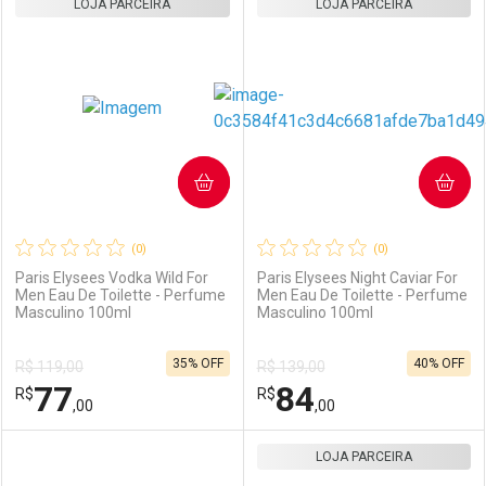
LOJA PARCEIRA
FECHAR
FECHAR
LOJA PARCEIRA
F
F
Laboratório
Por Menos
Laboratório
Por Menos
COMPRAR
COMPRAR
(0)
(0)
Paris Elysees Vodka Wild For
Paris Elysees Night Caviar For
Men Eau De Toilette - Perfume
Men Eau De Toilette - Perfume
Masculino 100ml
Masculino 100ml
Ativar Desconto
Ativar Desconto
35% OFF
40% OFF
R$ 119,00
R$ 139,00
Comprar sem Desconto
Comprar sem Desconto
77
84
R$
Comprar sem Desconto
R$
Comprar sem Desconto
Por R$ 4,90/cada
Por R$ 168,00/cada
,00
,00
Por R$ 4,90/cada
Por R$ 168,00/cada
50% OFF NA 2º UNIDADE -MILIGRAMA
FECHAR
FECHAR
LOJA PARCEIRA
F
F