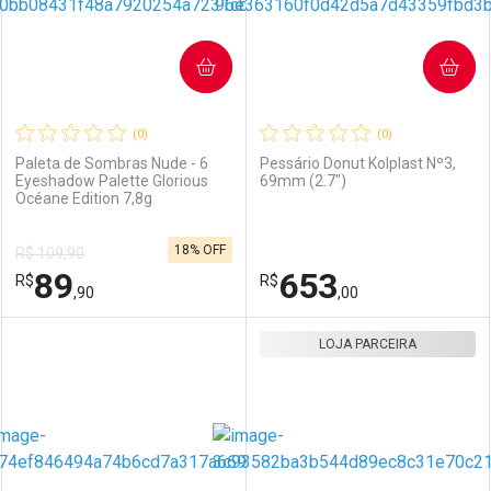
COMPRAR
COMPRAR
(0)
(0)
Paleta de Sombras Nude - 6
Pessário Donut Kolplast Nº3,
Eyeshadow Palette Glorious
69mm (2.7")
Océane Edition 7,8g
Ativar Desconto
Ativar Desconto
18% OFF
R$ 109,90
Comprar sem Desconto
Comprar sem Desconto
89
653
R$
Comprar sem Desconto
R$
Comprar sem Desconto
Por R$ 119,90/cada
Por R$ 59,90/cada
,90
,00
Por R$ 119,90/cada
Por R$ 59,90/cada
15% OFF 2º UNIDADE - UNIC DROGARIA
FECHAR
FECHAR
LOJA PARCEIRA
F
F
Laboratório
Por Menos
Laboratório
Por Menos