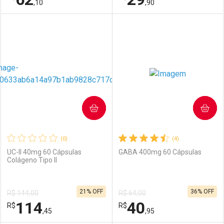
,10
,90
Por R$ 43,89/cada
Por R$ 44,73/cada
50% OFF NA 2º UNIDADE -MILIGRAMA
FECHAR
FECHAR
50% OFF NA 2º UNIDADE -MILIGRAMA
F
F
Laboratório
Por Menos
Laboratório
Por Menos
COMPRAR
COMPRAR
(0)
(4)
UC-II 40mg 60 Cápsulas
GABA 400mg 60 Cápsulas
Colágeno Tipo II
Ativar Desconto
Ativar Desconto
21% OFF
36% OFF
R$ 144,00
R$ 64,00
Comprar sem Desconto
Comprar sem Desconto
114
40
R$
Comprar sem Desconto
R$
Comprar sem Desconto
Por R$ 62,10/cada
Por R$ 29,90/cada
,45
,95
Por R$ 62,10/cada
Por R$ 29,90/cada