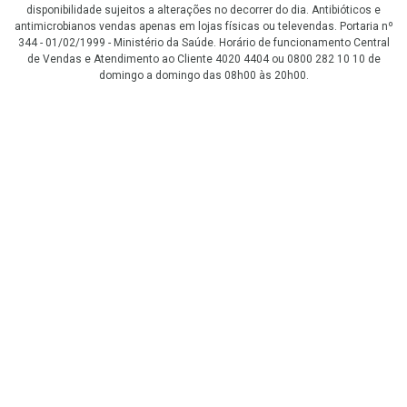
disponibilidade sujeitos a alterações no decorrer do dia. Antibióticos e
antimicrobianos vendas apenas em lojas físicas ou televendas. Portaria nº
344 - 01/02/1999 - Ministério da Saúde. Horário de funcionamento Central
de Vendas e Atendimento ao Cliente 4020 4404 ou 0800 282 10 10 de
domingo a domingo das 08h00 às 20h00.
LGPD Aceite os Cookies