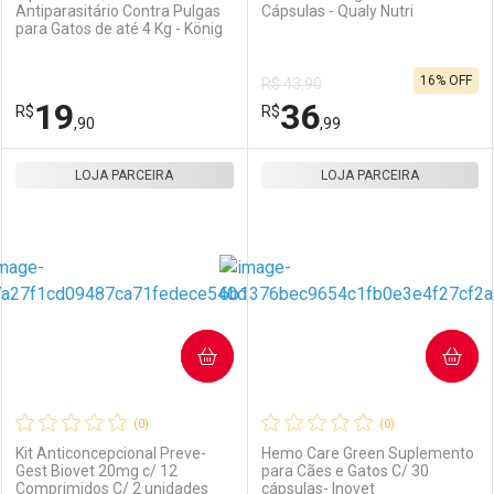
Antiparasitário Contra Pulgas
Cápsulas - Qualy Nutri
para Gatos de até 4 Kg - König
Ativar Desconto
Ativar Desconto
16% OFF
R$ 43,90
Comprar sem Desconto
Comprar sem Desconto
19
36
R$
Comprar sem Desconto
R$
Comprar sem Desconto
Por R$ 35,90/cada
Por R$ 21,90/cada
,90
,99
Por R$ 35,90/cada
Por R$ 21,90/cada
LOJA PARCEIRA
FECHAR
FECHAR
LOJA PARCEIRA
F
F
Laboratório
Por Menos
Laboratório
Por Menos
COMPRAR
COMPRAR
(0)
(0)
Kit Anticoncepcional Preve-
Hemo Care Green Suplemento
Gest Biovet 20mg c/ 12
para Cães e Gatos C/ 30
Comprimidos C/ 2 unidades
cápsulas- Inovet