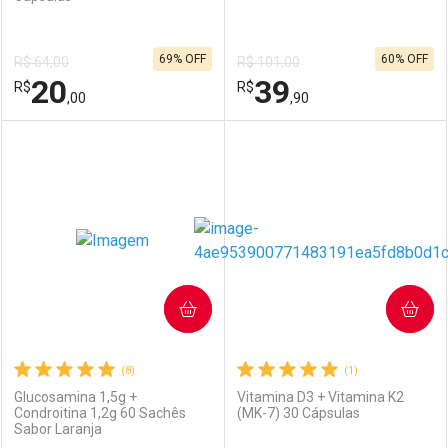
Ativar Desconto
Ativar Desconto
69% OFF
60% OFF
R$ 64,00
R$ 101,00
Comprar sem Desconto
Comprar sem Desconto
20
39
R$
Comprar sem Desconto
R$
Comprar sem Desconto
Por R$ 37,10/cada
Por R$ 44,43/cada
,00
,90
Por R$ 37,10/cada
Por R$ 44,43/cada
50% OFF NA 2º UNIDADE -MILIGRAMA
FECHAR
FECHAR
50% OFF NA 2º UNIDADE -MILIGRAMA
F
F
Laboratório
Por Menos
Laboratório
Por Menos
COMPRAR
COMPRAR
(8)
(1)
Glucosamina 1,5g +
Vitamina D3 + Vitamina K2
Condroitina 1,2g 60 Sachês
(MK-7) 30 Cápsulas
Sabor Laranja
Ativar Desconto
Ativar Desconto