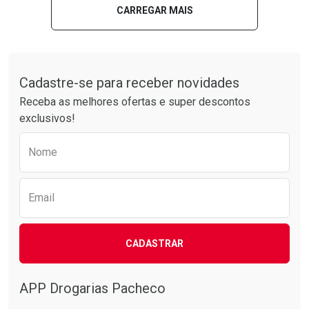
Laboratório
Por Menos
Laboratório
Por Menos
CARREGAR MAIS
Tudo sobre a Drogarias Pacheco
Cadastre-se para receber novidades
Receba as melhores ofertas e super descontos
exclusivos!
Preencha o formulário abaixo para receber 
Nome
Ativar Desconto
Ativar Desconto
Comprar sem Desconto
Email
Comprar sem Desconto
Comprar sem Desconto
Comprar sem Desconto
Por R$ 41,48/cada
Por R$ 82,71/cada
Por R$ 41,48/cada
Por R$ 82,71/cada
CADASTRAR
APP Drogarias Pacheco