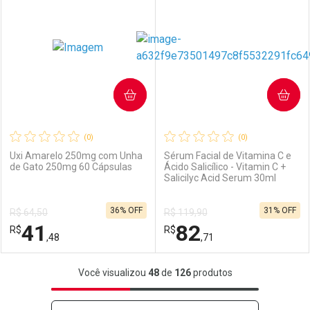
Laboratório
Por Menos
Laboratório
Por Menos
COMPRAR
COMPRAR
(0)
(0)
Uxi Amarelo 250mg com Unha
Sérum Facial de Vitamina C e
de Gato 250mg 60 Cápsulas
Ácido Salicílico - Vitamin C +
Salicilyc Acid Serum 30ml
Ativar Desconto
Ativar Desconto
36% OFF
31% OFF
R$ 64,50
R$ 119,90
Comprar sem Desconto
Comprar sem Desconto
41
82
R$
Comprar sem Desconto
R$
Comprar sem Desconto
Por R$ 77,00/cada
Por R$ 84,00/cada
,48
,71
Por R$ 77,00/cada
Por R$ 84,00/cada
FECHAR
FECHAR
F
F
Você visualizou
48
de
126
produtos