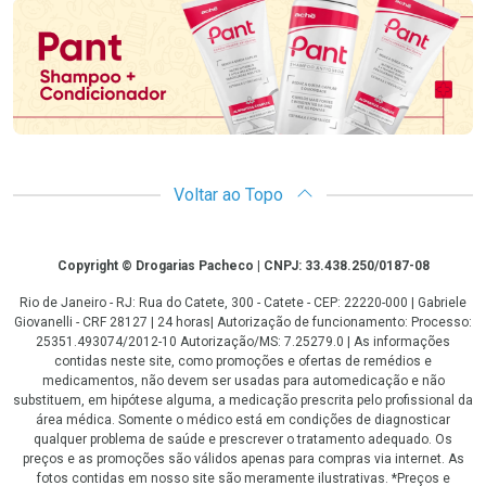
Voltar ao Topo
Copyright
Copyright © Drogarias Pacheco | CNPJ: 33.438.250/0187-08
Rio de Janeiro - RJ: Rua do Catete, 300 - Catete - CEP: 22220-000 | Gabriele
Giovanelli - CRF 28127 | 24 horas| Autorização de funcionamento: Processo:
25351.493074/2012-10 Autorização/MS: 7.25279.0 | As informações
contidas neste site, como promoções e ofertas de remédios e
medicamentos, não devem ser usadas para automedicação e não
substituem, em hipótese alguma, a medicação prescrita pelo profissional da
área médica. Somente o médico está em condições de diagnosticar
qualquer problema de saúde e prescrever o tratamento adequado. Os
preços e as promoções são válidos apenas para compras via internet. As
fotos contidas em nosso site são meramente ilustrativas. *Preços e