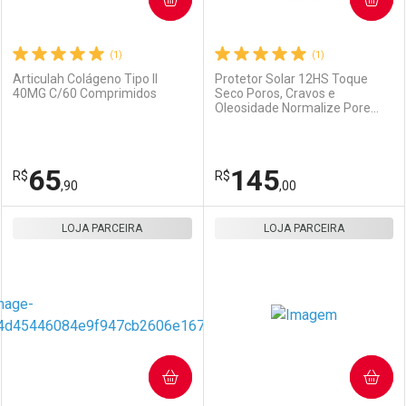
(1)
(1)
Articulah Colágeno Tipo II
Protetor Solar 12HS Toque
40MG C/60 Comprimidos
Seco Poros, Cravos e
Oleosidade Normalize Pore
Ativar Desconto
Ativar Desconto
Control FPS 50
Comprar sem Desconto
Comprar sem Desconto
65
145
R$
Comprar sem Desconto
R$
Comprar sem Desconto
Por R$ 179,99/cada
Por R$ 240,00/cada
,90
,00
Por R$ 179,99/cada
Por R$ 240,00/cada
LOJA PARCEIRA
FECHAR
FECHAR
LOJA PARCEIRA
F
F
Laboratório
Por Menos
Laboratório
Por Menos
COMPRAR
COMPRAR