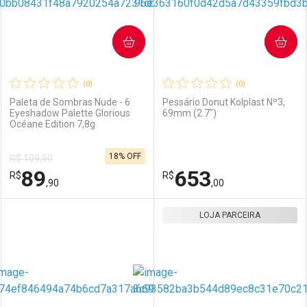
COMPRAR
COMPRAR
(0)
(0)
Paleta de Sombras Nude - 6
Pessário Donut Kolplast Nº3,
Eyeshadow Palette Glorious
69mm (2.7")
Océane Edition 7,8g
Ativar Desconto
Ativar Desconto
18% OFF
R$ 109,90
Comprar sem Desconto
Comprar sem Desconto
89
653
R$
Comprar sem Desconto
R$
Comprar sem Desconto
Por R$ 119,90/cada
Por R$ 59,90/cada
,90
,00
Por R$ 119,90/cada
Por R$ 59,90/cada
15% OFF 2º UNIDADE - UNIC DROGARIA
FECHAR
FECHAR
LOJA PARCEIRA
F
F
Laboratório
Por Menos
Laboratório
Por Menos