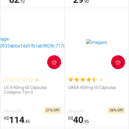
,10
,90
Por R$ 43,89/cada
Por R$ 44,73/cada
50% OFF NA 2º UNIDADE -MILIGRAMA
FECHAR
FECHAR
50% OFF NA 2º UNIDADE -MILIGRAMA
F
F
Laboratório
Por Menos
Laboratório
Por Menos
COMPRAR
COMPRAR
(0)
(4)
UC-II 40mg 60 Cápsulas
GABA 400mg 60 Cápsulas
Colágeno Tipo II
Ativar Desconto
Ativar Desconto
21% OFF
36% OFF
R$ 144,00
R$ 64,00
Comprar sem Desconto
Comprar sem Desconto
114
40
R$
Comprar sem Desconto
R$
Comprar sem Desconto
Por R$ 62,10/cada
Por R$ 29,90/cada
,45
,95
Por R$ 62,10/cada
Por R$ 29,90/cada