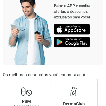
Baixe o
APP
e confira
ofertas e descontos
exclusivos para você!
Os melhores descontos você encontra aqui
PBM
DermaClub