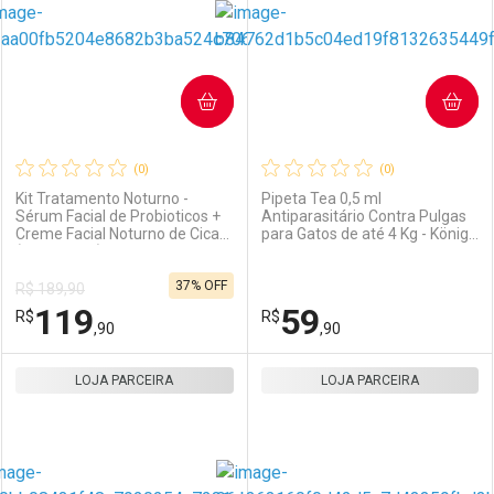
COMPRAR
COMPRAR
(0)
(0)
Kit Tratamento Noturno -
Pipeta Tea 0,5 ml
Sérum Facial de Probioticos +
Antiparasitário Contra Pulgas
Creme Facial Noturno de Cica
para Gatos de até 4 Kg - König
Ativar Desconto
Ativar Desconto
(2 Produtos)
Kit Com 4
37% OFF
R$ 189,90
Comprar sem Desconto
Comprar sem Desconto
119
59
R$
Comprar sem Desconto
R$
Comprar sem Desconto
Por R$ 36,75/cada
Por R$ 55,00/cada
,90
,90
Por R$ 36,75/cada
Por R$ 55,00/cada
LOJA PARCEIRA
FECHAR
FECHAR
LOJA PARCEIRA
F
F
Laboratório
Por Menos
Laboratório
Por Menos