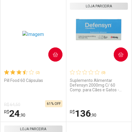
50% OFF NA 2º UNIDADE -MILIGRAMA
FECHAR
FECHAR
LOJA PARCEIRA
F
F
Laboratório
Por Menos
Laboratório
Por Menos
COMPRAR
COMPRAR
(2)
(0)
Pill Food 60 Cápsulas
Suplemento Alimentar
Defensyn 2000mg C/ 60
Comp. para Cães e Gatos -
Ativar Desconto
Ativar Desconto
König
61% OFF
R$ 64,50
Comprar sem Desconto
Comprar sem Desconto
24
136
R$
Comprar sem Desconto
R$
Comprar sem Desconto
Por R$ 114,45/cada
Por R$ 40,95/cada
,90
,90
Por R$ 114,45/cada
Por R$ 40,95/cada
LOJA PARCEIRA
FECHAR
FECHAR
50% OFF NA 2º UNIDADE -MILIGRAMA
F
F