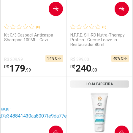
COMPRAR
COMPRAR
(0)
(0)
Kit C/3 Caspacil Anticaspa
N.P.P.E. SH-RD Nutra-Therapy
Shampoo 100ML - Cazi
Protein - Creme Leave-in
Restaurador 80ml
Ativar Desconto
Ativar Desconto
14% OFF
40% OFF
R$ 209,99
R$ 399,00
Comprar sem Desconto
Comprar sem Desconto
179
240
R$
Comprar sem Desconto
R$
Comprar sem Desconto
Por R$ 89,90/cada
Por R$ 653,00/cada
,99
,00
Por R$ 89,90/cada
Por R$ 653,00/cada
15% OFF 2º UNIDADE - UNIC DROGARIA
FECHAR
FECHAR
LOJA PARCEIRA
F
F
Laboratório
Por Menos
Laboratório
Por Menos
COMPRAR
COMPRAR