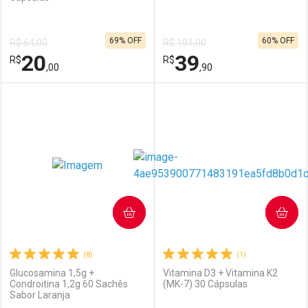
Ativar Desconto
Ativar Desconto
69% OFF
60% OFF
R$ 64,00
R$ 101,00
Comprar sem Desconto
Comprar sem Desconto
20
39
R$
Comprar sem Desconto
R$
Comprar sem Desconto
Por R$ 37,10/cada
Por R$ 44,43/cada
,00
,90
Por R$ 37,10/cada
Por R$ 44,43/cada
50% OFF NA 2º UNIDADE -MILIGRAMA
FECHAR
FECHAR
50% OFF NA 2º UNIDADE -MILIGRAMA
F
F
Laboratório
Por Menos
Laboratório
Por Menos
COMPRAR
COMPRAR
(8)
(1)
Glucosamina 1,5g +
Vitamina D3 + Vitamina K2
Condroitina 1,2g 60 Sachês
(MK-7) 30 Cápsulas
Sabor Laranja
Ativar Desconto
Ativar Desconto