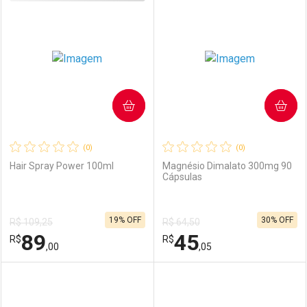
Laboratório
Por Menos
Laboratório
Por Menos
COMPRAR
COMPRAR
(0)
(0)
Hair Spray Power 100ml
Magnésio Dimalato 300mg 90
Cápsulas
Ativar Desconto
Ativar Desconto
19% OFF
30% OFF
R$ 109,25
R$ 64,50
Comprar sem Desconto
Comprar sem Desconto
89
45
R$
Comprar sem Desconto
R$
Comprar sem Desconto
Por R$ 24,90/cada
Por R$ 136,90/cada
,00
,05
Por R$ 24,90/cada
Por R$ 136,90/cada
50% OFF NA 2º UNIDADE -MILIGRAMA
FECHAR
FECHAR
50% OFF NA 2º UNIDADE -MILIGRAMA
F
F