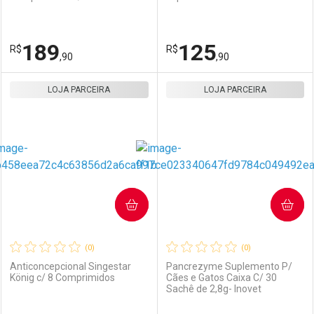
Ativar Desconto
Ativar Desconto
Comprar sem Desconto
Comprar sem Desconto
189
125
R$
Comprar sem Desconto
R$
Comprar sem Desconto
Por R$ 19,90/cada
Por R$ 36,99/cada
,90
,90
Por R$ 19,90/cada
Por R$ 36,99/cada
LOJA PARCEIRA
FECHAR
FECHAR
LOJA PARCEIRA
F
F
Laboratório
Por Menos
Laboratório
Por Menos
COMPRAR
COMPRAR
(0)
(0)
Anticoncepcional Singestar
Pancrezyme Suplemento P/
König c/ 8 Comprimidos
Cães e Gatos Caixa C/ 30
Sachê de 2,8g- Inovet
Ativar Desconto
Ativar Desconto