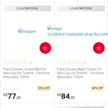
LOJA PARCEIRA
FECHAR
FECHAR
LOJA PARCEIRA
F
F
Laboratório
Por Menos
Laboratório
Por Menos
COMPRAR
COMPRAR
(0)
(0)
Paris Elysees Vodka Wild For
Paris Elysees Night Caviar For
Men Eau De Toilette - Perfume
Men Eau De Toilette - Perfume
Masculino 100ml
Masculino 100ml
Ativar Desconto
Ativar Desconto
35% OFF
40% OFF
R$ 119,00
R$ 139,00
Comprar sem Desconto
Comprar sem Desconto
77
84
R$
Comprar sem Desconto
R$
Comprar sem Desconto
Por R$ 78,00/cada
Por R$ 168,00/cada
,00
,00
Por R$ 78,00/cada
Por R$ 168,00/cada