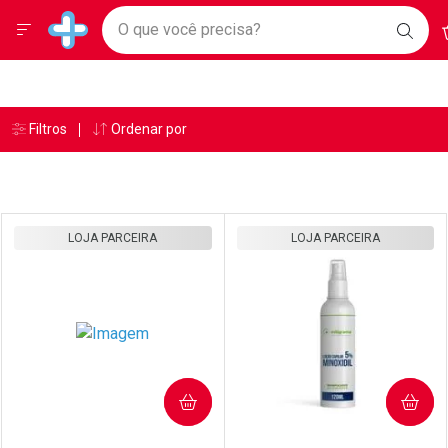
Drogarias Pacheco
Menu
A
Ir direto para a home
O que você precisa?
BAIX
Baixe nosso APP e aproveite Ofertas Exclusivas!
BUSC
O AP
Navegue pela página
Ir direto para o conteúdo
Faça a sua busca
Ir direto para a busca
Ir direto para a conta
Ir direto para a ajuda
Âncoras
Breadcrumb
Filtros
Ordenar por
Drogarias Pacheco
Ir direto para a notificações
Ir direto para o carrinho
Linkagens Internas em Destaque
Promoções em Destaque
Ir direto para o menu
Prateleira
LOJA PARCEIRA
LOJA PARCEIRA
COMPRAR
COMPRAR