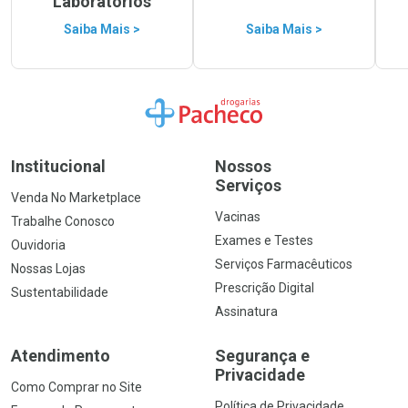
Laboratórios
Saiba Mais >
Saiba Mais >
Ir para a Home
Institucional
Nossos
Serviços
Venda No Marketplace
Vacinas
Trabalhe Conosco
Exames e Testes
Ouvidoria
Serviços Farmacêuticos
Nossas Lojas
Prescrição Digital
Sustentabilidade
Assinatura
Atendimento
Segurança e
Privacidade
Como Comprar no Site
Política de Privacidade