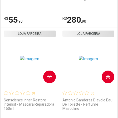
Ativar Desconto
Ativar Desconto
Comprar sem Desconto
Comprar sem Desconto
55
280
R$
Comprar sem Desconto
R$
Comprar sem Desconto
Por R$ 36,99/cada
Por R$ 125,90/cada
,90
,90
Por R$ 36,99/cada
Por R$ 125,90/cada
LOJA PARCEIRA
FECHAR
FECHAR
LOJA PARCEIRA
F
F
Laboratório
Por Menos
Laboratório
Por Menos
COMPRAR
COMPRAR
(0)
(0)
Senscience Inner Restore
Antonio Banderas Diavolo Eau
Intensif - Máscara Reparadora
De Toilette - Perfume
150ml
Masculino
Ativar Desconto
Ativar Desconto