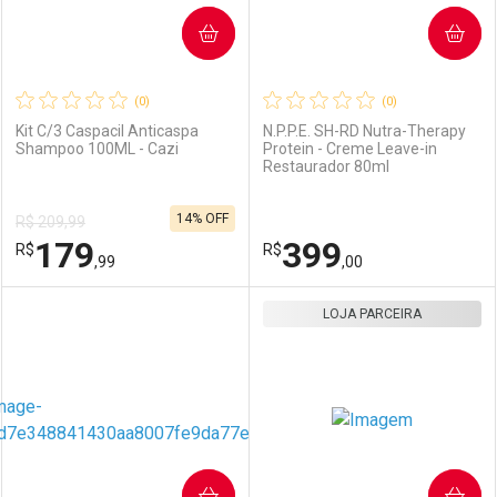
COMPRAR
COMPRAR
(0)
(0)
Kit C/3 Caspacil Anticaspa
N.P.P.E. SH-RD Nutra-Therapy
Shampoo 100ML - Cazi
Protein - Creme Leave-in
Restaurador 80ml
Ativar Desconto
Ativar Desconto
14% OFF
R$ 209,99
Comprar sem Desconto
Comprar sem Desconto
179
399
R$
Comprar sem Desconto
R$
Comprar sem Desconto
Por R$ 89,90/cada
Por R$ 653,00/cada
,99
,00
Por R$ 89,90/cada
Por R$ 653,00/cada
15% OFF 2º UNIDADE - UNIC DROGARIA
FECHAR
FECHAR
LOJA PARCEIRA
F
F
Laboratório
Por Menos
Laboratório
Por Menos
COMPRAR
COMPRAR