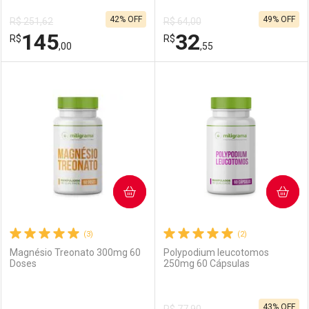
42% OFF
49% OFF
R$ 251,62
R$ 64,00
Comprar sem Desconto
Comprar sem Desconto
145
32
R$
Comprar sem Desconto
R$
Comprar sem Desconto
Por R$ 20,00/cada
Por R$ 39,90/cada
,00
,55
Por R$ 20,00/cada
Por R$ 39,90/cada
50% OFF NA 2º UNIDADE -MILIGRAMA
FECHAR
FECHAR
50% OFF NA 2º UNIDADE -MILIGRAMA
F
F
Laboratório
Por Menos
Laboratório
Por Menos
COMPRAR
COMPRAR
(3)
(2)
Magnésio Treonato 300mg 60
Polypodium leucotomos
Doses
250mg 60 Cápsulas
Ativar Desconto
Ativar Desconto
43% OFF
R$ 77,90