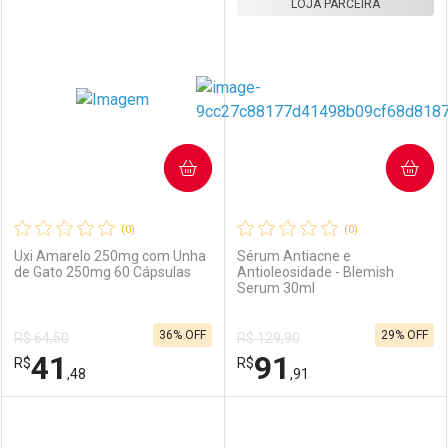
50% OFF NA 2º UNIDADE -MILIGRAMA
FECHAR
FECHAR
LOJA PARCEIRA
F
F
Laboratório
Por Menos
Laboratório
Por Menos
COMPRAR
COMPRAR
(0)
(0)
Uxi Amarelo 250mg com Unha
Sérum Antiacne e
de Gato 250mg 60 Cápsulas
Antioleosidade - Blemish
Serum 30ml
Ativar Desconto
Ativar Desconto
36% OFF
29% OFF
R$ 64,50
R$ 129,90
Comprar sem Desconto
Comprar sem Desconto
41
91
R$
Comprar sem Desconto
R$
Comprar sem Desconto
Por R$ 77,00/cada
Por R$ 84,00/cada
,48
,91
Por R$ 77,00/cada
Por R$ 84,00/cada
FECHAR
FECHAR
F
F