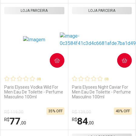
LOJA PARCEIRA
FECHAR
FECHAR
LOJA PARCEIRA
F
F
Laboratório
Por Menos
Laboratório
Por Menos
COMPRAR
COMPRAR
(0)
(0)
Paris Elysees Vodka Wild For
Paris Elysees Night Caviar For
Men Eau De Toilette - Perfume
Men Eau De Toilette - Perfume
Masculino 100ml
Masculino 100ml
Ativar Desconto
Ativar Desconto
35% OFF
40% OFF
R$ 119,00
R$ 139,00
Comprar sem Desconto
Comprar sem Desconto
77
84
R$
Comprar sem Desconto
R$
Comprar sem Desconto
Por R$ 4,90/cada
Por R$ 168,00/cada
,00
,00
Por R$ 4,90/cada
Por R$ 168,00/cada