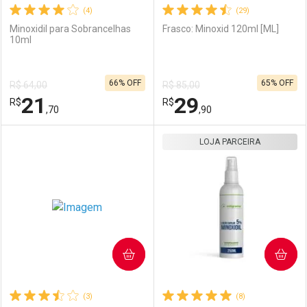
(4)
(29)
Minoxidil para Sobrancelhas
Frasco: Minoxid 120ml [ML]
10ml
66% OFF
65% OFF
R$ 64,00
R$ 85,00
21
29
R$
R$
,70
,90
50% OFF NA 2º UNIDADE -MILIGRAMA
FECHAR
FECHAR
LOJA PARCEIRA
F
F
Laboratório
Por Menos
Laboratório
Por Menos
COMPRAR
COMPRAR
(3)
(8)