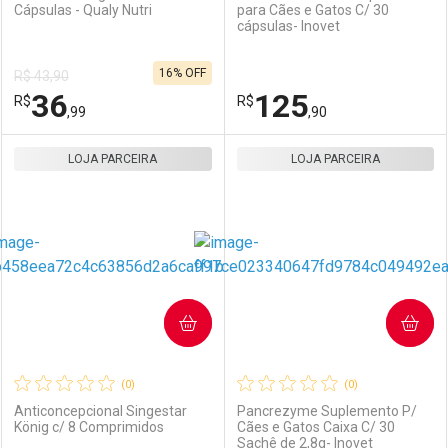
Cápsulas - Qualy Nutri
para Cães e Gatos C/ 30
cápsulas- Inovet
Ativar Desconto
Ativar Desconto
16% OFF
R$ 43,90
Comprar sem Desconto
Comprar sem Desconto
36
125
R$
Comprar sem Desconto
R$
Comprar sem Desconto
Por R$ 35,90/cada
Por R$ 19,90/cada
,99
,90
Por R$ 35,90/cada
Por R$ 19,90/cada
LOJA PARCEIRA
FECHAR
FECHAR
LOJA PARCEIRA
F
F
Laboratório
Por Menos
Laboratório
Por Menos
COMPRAR
COMPRAR
(0)
(0)
Anticoncepcional Singestar
Pancrezyme Suplemento P/
König c/ 8 Comprimidos
Cães e Gatos Caixa C/ 30
Sachê de 2,8g- Inovet