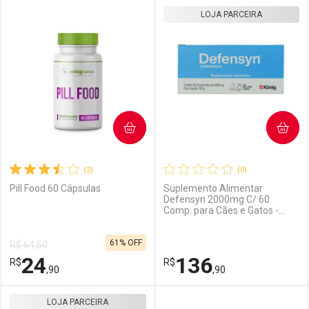
50% OFF NA 2º UNIDADE -MILIGRAMA
FECHAR
FECHAR
LOJA PARCEIRA
F
F
Laboratório
Por Menos
Laboratório
Por Menos
COMPRAR
COMPRAR
(2)
(0)
Pill Food 60 Cápsulas
Suplemento Alimentar
Defensyn 2000mg C/ 60
Comp. para Cães e Gatos -
Ativar Desconto
Ativar Desconto
König
61% OFF
R$ 64,50
Comprar sem Desconto
Comprar sem Desconto
24
136
R$
Comprar sem Desconto
R$
Comprar sem Desconto
Por R$ 114,45/cada
Por R$ 40,95/cada
,90
,90
Por R$ 114,45/cada
Por R$ 40,95/cada
LOJA PARCEIRA
FECHAR
FECHAR
50% OFF NA 2º UNIDADE -MILIGRAMA
F
F