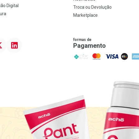
ão Digital
Troca ou Devolução
ura
Marketplace
formas de
ter
Linkedin
Pagamento
PIX
MasterCard
VISA
ELO
AME