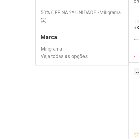
5%
Filtros
50% OFF NA 2º UNIDADE -Miligrama
(2)
R$
R$
Marca
Miligrama
Veja todas as opções
L
L
P