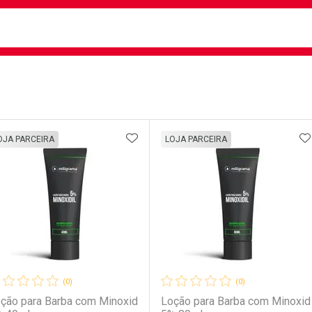
busca
isa?
e
ateleira
ADICIONAR AOS FAVORITOS
A
OJA PARCEIRA
LOJA PARCEIRA
(0)
(0)
ção para Barba com Minoxid
Loção para Barba com Minoxid