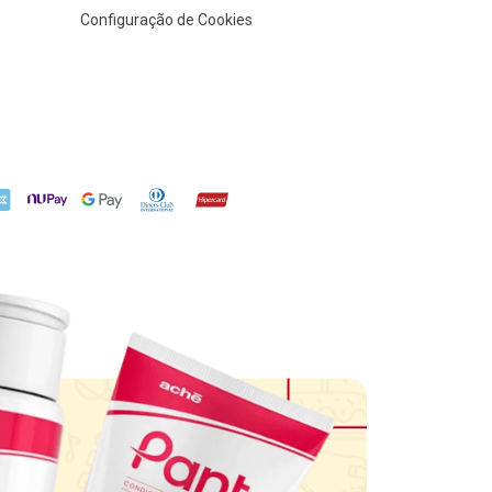
Configuração de Cookies
X
NuPay
Google Pay
Diners Club
Hipercard