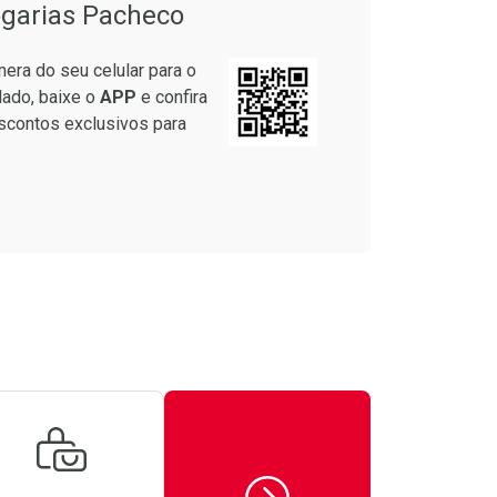
garias Pacheco
era do seu celular para o
lado, baixe o
APP
e confira
scontos exclusivos para
Ativar Desconto
Comprar sem Desconto
Comprar sem Desconto
Por R$ 82,95/cada
Por R$ 82,95/cada