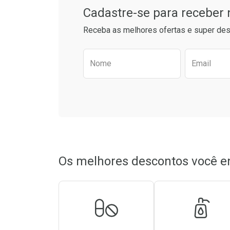
Cadastre-se para receber
Receba as melhores ofertas e super des
Preencha o formulário aba
Nome
Email
Os melhores descontos você e