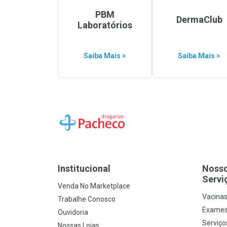
PBM
DermaClub
Laboratórios
Saiba Mais >
Saiba Mais >
Ir para a Home
Institucional
Noss
Servi
Venda No Marketplace
Vacina
Trabalhe Conosco
Exames
Ouvidoria
Serviço
Nossas Lojas