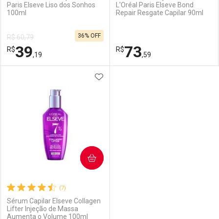
Paris Elseve Liso dos Sonhos
L'Oréal Paris Elseve Bond
100ml
Repair Resgate Capilar 90ml
36% OFF
R$ 60,79
39
73
R$
R$
,19
,59
ADICIONAR AOS FAVORITOS
FECHAR
FECHAR
F
F
Laboratório
Por Menos
Laboratório
Por Menos
COMPRAR
(7)
Sérum Capilar Elseve Collagen
Lifter Injeção de Massa
Aumenta o Volume 100ml