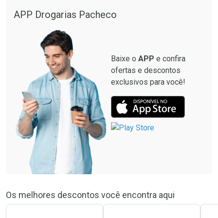
Comprar sem Desconto
APP Drogarias Pacheco
Comprar sem Desconto
Por R$ 51,93/cada
Por R$ 51,93/cada
Baixe o
APP
e confira
ofertas e descontos
exclusivos para você!
Os melhores descontos você encontra aqui