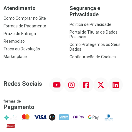
Atendimento
Segurança e
Privacidade
Como Comprar no Site
Política de Privacidade
Formas de Pagamento
Portal do Titular de Dados
Prazo de Entrega
Pessoais
Reembolso
Como Protegemos os Seus
Troca ou Devolução
Dados
Marketplace
Configuração de Cookies
YouTube
Instagram
Facebook
Twitter
Linkedin
Redes Sociais
formas de
Pagamento
PIX
MasterCard
VISA
ELO
AMEX
NuPay
Google Pay
Diners Club
Hipercard