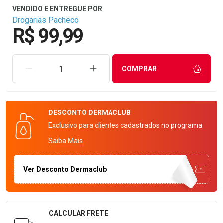
Drogarias Pacheco
R$ 99,99
REMOVER UMA UNIDADE
AUMENTAR UMA UNIDADE
COMPRAR
DESCONTO
DERMACLUB
Exclusivo para clientes cadastrados no programa
Saiba Mais
Ver Desconto Dermaclub
CALCULAR FRETE
Formulário para Calcular o Frete