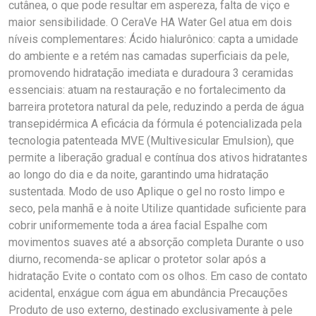
cutânea, o que pode resultar em aspereza, falta de viço e
maior sensibilidade. O CeraVe HA Water Gel atua em dois
níveis complementares: Ácido hialurônico: capta a umidade
do ambiente e a retém nas camadas superficiais da pele,
promovendo hidratação imediata e duradoura 3 ceramidas
essenciais: atuam na restauração e no fortalecimento da
barreira protetora natural da pele, reduzindo a perda de água
transepidérmica A eficácia da fórmula é potencializada pela
tecnologia patenteada MVE (Multivesicular Emulsion), que
permite a liberação gradual e contínua dos ativos hidratantes
ao longo do dia e da noite, garantindo uma hidratação
sustentada. Modo de uso Aplique o gel no rosto limpo e
seco, pela manhã e à noite Utilize quantidade suficiente para
cobrir uniformemente toda a área facial Espalhe com
movimentos suaves até a absorção completa Durante o uso
diurno, recomenda-se aplicar o protetor solar após a
hidratação Evite o contato com os olhos. Em caso de contato
acidental, enxágue com água em abundância Precauções
Produto de uso externo, destinado exclusivamente à pele