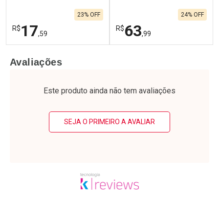
Por R$ 141,99/cada
Por R$ 99,90/cada
Por R$ 141,99/cada
Por R$ 99,90/cada
23% OFF
24% OFF
17
63
R$
R$
,59
,99
FECHAR
F
FECHAR
F
Avaliações
Laboratório
Laboratório
Por Menos
Por Menos
Este produto ainda não tem avaliações
SEJA O PRIMEIRO A AVALIAR
Ativar Desconto
Ativar Desconto