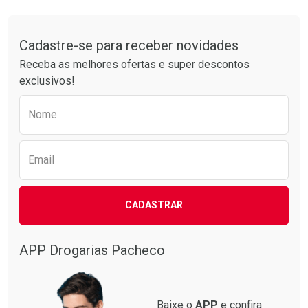
Comprar sem Desconto
Comprar sem Desconto
Tudo sobre a Drogarias Pacheco
Por R$ 17,59/cada
Por R$ 63,99/cada
Comprar sem Desconto
Comprar sem Desconto
Por R$ 17,59/cada
Por R$ 63,99/cada
Cadastre-se para receber novidades
Receba as melhores ofertas e super descontos
exclusivos!
Preencha o formulário abaixo para receber 
Nome
Email
CADASTRAR
APP Drogarias Pacheco
Baixe o
APP
e confira