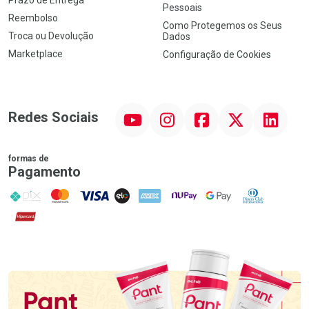
Pessoais
Reembolso
Como Protegemos os Seus
Troca ou Devolução
Dados
Marketplace
Configuração de Cookies
YouTube
Instagram
Facebook
Twitter
Linkedin
Redes Sociais
formas de
Pagamento
PIX
MasterCard
VISA
ELO
AMEX
NuPay
Google Pay
Diners Club
Hipercard
Promoção em Destaque