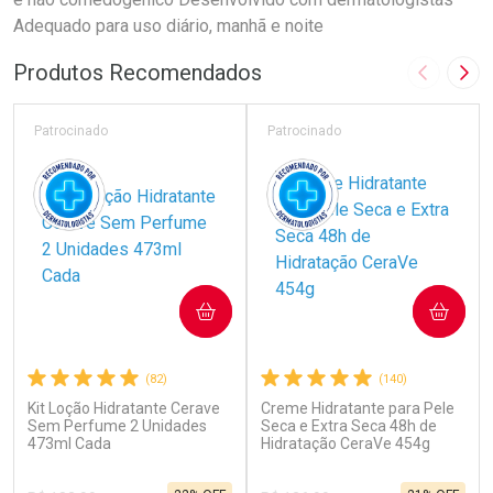
Adequado para uso diário, manhã e noite
Produtos Recomendados
Imagem A
Pró
Patrocinado
Patrocinado
COMPRAR
COMPRAR
(82)
(140)
Kit Loção Hidratante Cerave
Creme Hidratante para Pele
Sem Perfume 2 Unidades
Seca e Extra Seca 48h de
473ml Cada
Hidratação CeraVe 454g