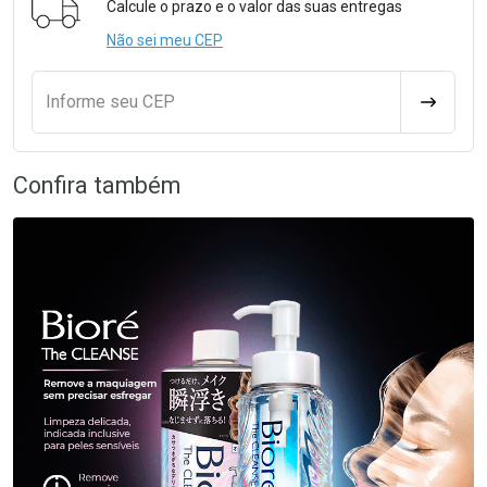
Calcule o prazo e o valor das suas entregas
Não sei meu CEP
Informe seu CEP
CALCULA
Confira também