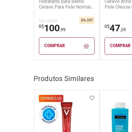
Hidratante para Banho
CeraVe Acne 
Cerave Para Pele Normal a
Pele Oleosa
Seca 236ml
8% OFF
R$ 109,99
100
47
R$
R$
,99
,59
COMPRAR
COMPRAR
FECHAR
FECHAR
Produtos Similares
Dermaclub
Dermacl
Por Menos
Por Men
ADICIONAR AOS 
DERMACLUB