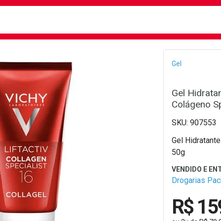
busca
isa?
Bread
Gel
Gel Hidratan
Colágeno Sp
907553
Gel Hidratante
50g
Drogarias Pa
R$ 15