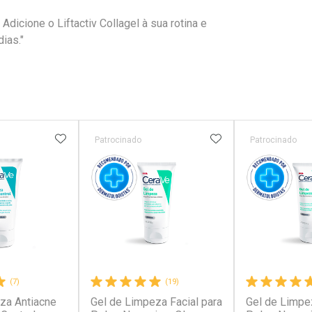
dicione o Liftactiv Collagel à sua rotina e
ias."
FAVORITOS
ADICIONAR AOS FAVORITOS
ADICIONAR AOS 
Patrocinado
Patrocinado
(7)
(19)
za Antiacne
Gel de Limpeza Facial para
Gel de Limpez