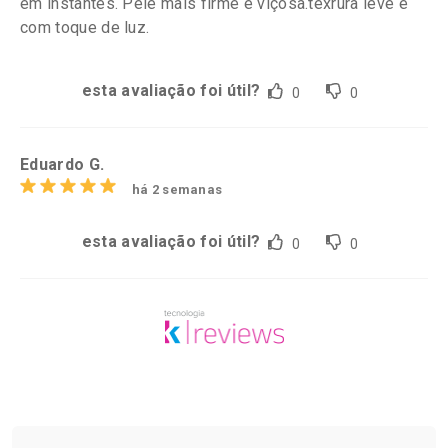
em instantes. Pele mais firme e viçosa.texrura leve e
com toque de luz.
esta avaliação foi útil?
0
0
Eduardo G.
há 2 semanas
esta avaliação foi útil?
0
0
Tudo sobre a Drogarias Pacheco