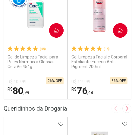
COMPRAR
COMPRAR
(48)
(18)
Gel de Limpeza Facial para
Gel Limpeza Facial e Corporal
Peles Normais a Oleosas
Esfoliante Eucerin Anti-
CeraVe 454g
Pigment 200ml
26% OFF
36% OFF
R$ 109,99
R$ 119,99
80
76
R$
R$
,99
,48
FECHAR
F
FECHAR
F
Queridinhos da Drogaria
Imagem A
Pró
Dermaclub
Laboratório
Por Menos
ADICIONAR AOS FAVORITOS
Por Menos
ADIC