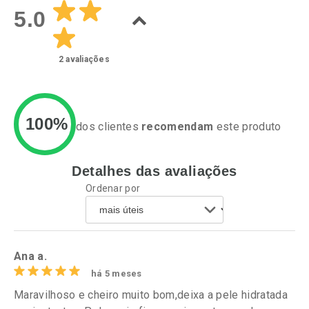
5.0
2
avaliações
100%
dos clientes
recomendam
este produto
Detalhes das avaliações
Ativar Desconto
Ativar Desconto
Ordenar por
Comprar sem Desconto
Comprar sem Desconto
Por R$ 49,89/cada
Por R$ 52,64/cada
Comprar sem Desconto
Comprar sem Desconto
Por R$ 49,89/cada
Por R$ 52,64/cada
Ana a.
há 5 meses
Maravilhoso e cheiro muito bom,deixa a pele hidratada