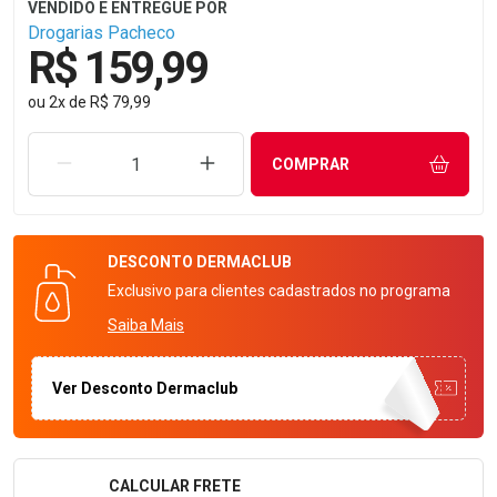
Drogarias Pacheco
R$ 159,99
ou
2
x
de
R$ 79,99
REMOVER UMA UNIDADE
AUMENTAR UMA UNIDADE
COMPRAR
DESCONTO
DERMACLUB
Exclusivo para clientes cadastrados no programa
Saiba Mais
Ver Desconto Dermaclub
CALCULAR FRETE
Formulário para Calcular o Frete