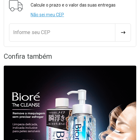
Calcule o prazo e o valor das suas entregas
Não sei meu CEP
Informe seu CEP
CALCULA
Confira também