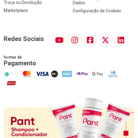
Troca ou Devolução
Dados
Marketplace
Configuração de Cookies
YouTube
Instagram
Facebook
Twitter
Linkedin
Redes Sociais
formas de
Pagamento
PIX
MasterCard
VISA
ELO
AMEX
NuPay
Google Pay
Diners Club
Hipercard
Promoção em Destaque