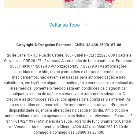
Voltar ao Topo
Copyright
Copyright © Drogarias Pacheco | CNPJ: 33.438.250/0187-08
Rio de Janeiro - RJ: Rua do Catete, 300 - Catete - CEP: 22220-000 | Gabriele
Giovanelli - CRF 28127 | 24 horas| Autorização de funcionamento: Processo:
25351.493074/2012-10 Autorização/MS: 7.25279.0 | As informações
contidas neste site, como promoções e ofertas de remédios e
medicamentos, não devem ser usadas para automedicação e não
substituem, em hipótese alguma, a medicação prescrita pelo profissional da
área médica. Somente o médico está em condições de diagnosticar
qualquer problema de saúde e prescrever o tratamento adequado. Os
preços e as promoções são válidos apenas para compras via internet. As
fotos contidas em nosso site são meramente ilustrativas. *Preços e
disponibilidade sujeitos a alterações no decorrer do dia. Antibióticos e
antimicrobianos vendas apenas em lojas físicas ou televendas. Portaria nº
344 - 01/02/1999 - Ministério da Saúde. Horário de funcionamento Central
de Vendas e Atendimento ao Cliente 4020 4404 ou 0800 282 10 10 de
domingo a domingo das 08h00 às 20h00.