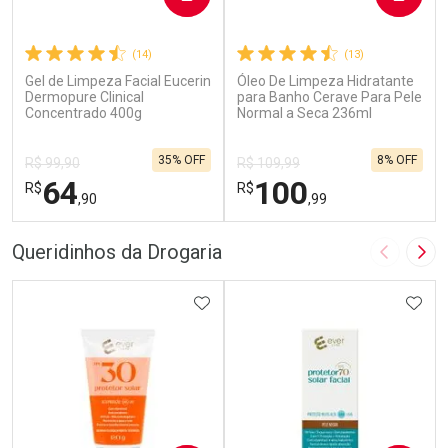
(14)
(13)
Gel de Limpeza Facial Eucerin
Óleo De Limpeza Hidratante
Dermopure Clinical
para Banho Cerave Para Pele
Concentrado 400g
Normal a Seca 236ml
35% OFF
8% OFF
R$ 99,90
R$ 109,99
64
100
R$
R$
,90
,99
FECHAR
F
FECHAR
F
Queridinhos da Drogaria
Imagem A
Pró
Laboratório
Dermaclub
Por Menos
ADICIONAR AOS FAVORITOS
Por Menos
ADIC