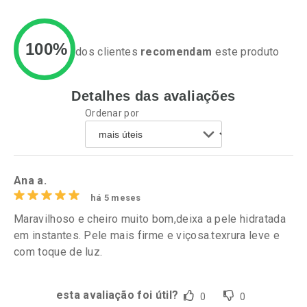
100%
dos clientes
recomendam
este produto
Detalhes das avaliações
Ativar Desconto
Ativar Desconto
Ordenar por
Comprar sem Desconto
Comprar sem Desconto
Por R$ 34,39/cada
Por R$ 37,25/cada
Comprar sem Desconto
Comprar sem Desconto
Por R$ 34,39/cada
Por R$ 37,25/cada
Ana a.
há 5 meses
Maravilhoso e cheiro muito bom,deixa a pele hidratada
em instantes. Pele mais firme e viçosa.texrura leve e
com toque de luz.
esta avaliação foi útil?
0
0