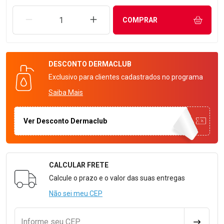
REMOVER UMA UNIDADE
AUMENTAR UMA UNIDADE
COMPRAR
DESCONTO
DERMACLUB
Exclusivo para clientes cadastrados no programa
Saiba Mais
Ver Desconto Dermaclub
CALCULAR FRETE
Formulário para Calcular o Frete
Calcule o prazo e o valor das suas entregas
Não sei meu CEP
Informe seu CEP
CALCULA