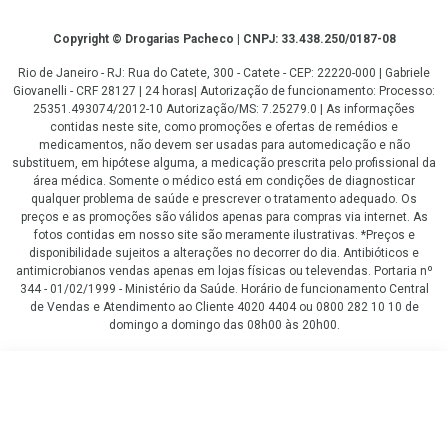
Copyright
Copyright © Drogarias Pacheco | CNPJ: 33.438.250/0187-08
Rio de Janeiro - RJ: Rua do Catete, 300 - Catete - CEP: 22220-000 | Gabriele
Giovanelli - CRF 28127 | 24 horas| Autorização de funcionamento: Processo:
25351.493074/2012-10 Autorização/MS: 7.25279.0 | As informações
contidas neste site, como promoções e ofertas de remédios e
medicamentos, não devem ser usadas para automedicação e não
substituem, em hipótese alguma, a medicação prescrita pelo profissional da
área médica. Somente o médico está em condições de diagnosticar
qualquer problema de saúde e prescrever o tratamento adequado. Os
preços e as promoções são válidos apenas para compras via internet. As
fotos contidas em nosso site são meramente ilustrativas. *Preços e
disponibilidade sujeitos a alterações no decorrer do dia. Antibióticos e
antimicrobianos vendas apenas em lojas físicas ou televendas. Portaria nº
344 - 01/02/1999 - Ministério da Saúde. Horário de funcionamento Central
de Vendas e Atendimento ao Cliente 4020 4404 ou 0800 282 10 10 de
domingo a domingo das 08h00 às 20h00.
LGPD Aceite os Cookies
R$ 159,99
COMPRAR
ou
2
x
de
R$ 79,99