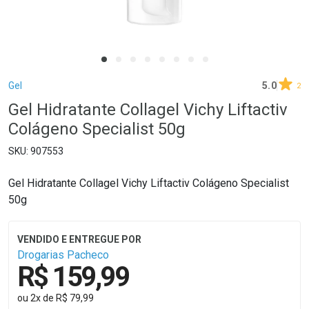
Breadcrumb
Gel
5.0
2
Gel Hidratante Collagel Vichy Liftactiv
Colágeno Specialist 50g
907553
Gel Hidratante Collagel Vichy Liftactiv Colágeno Specialist
50g
Drogarias Pacheco
R$ 159,99
ou
2
x
de
R$ 79,99