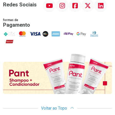
YouTube
Instagram
Facebook
Twitter
Linkedin
Redes Sociais
formas de
Pagamento
PIX
MasterCard
VISA
ELO
AMEX
NuPay
Google Pay
Diners Club
Hipercard
Promoção em Destaque
Voltar ao Topo