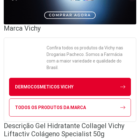
Marca
Vichy
Confira todos os produtos da
Vichy
nas
Drogarias Pacheco. Somos a Farmácia
com a maior variedade e qualidade do
Brasil.
DERMOCOSMETICOS VICHY
TODOS OS PRODUTOS DA MARCA
Descrição Gel Hidratante Collagel Vichy
Liftactiv Colágeno Specialist 50g