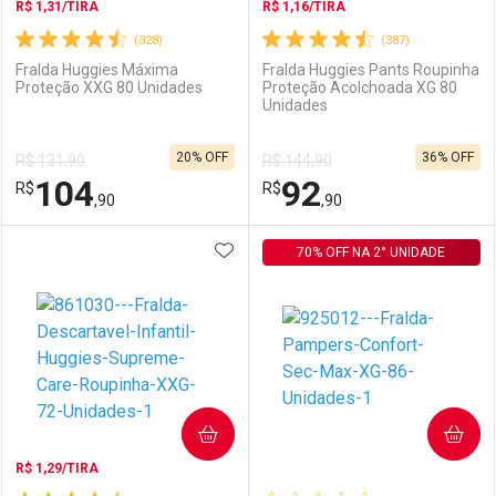
R$ 1,31/TIRA
R$ 1,16/TIRA
(328)
(387)
Fralda Huggies Máxima
Fralda Huggies Pants Roupinha
Proteção XXG 80 Unidades
Proteção Acolchoada XG 80
Unidades
Ativar Desconto
Ativar Desconto
20% OFF
36% OFF
R$ 131,90
R$ 144,90
Comprar sem Desconto
Comprar sem Desconto
104
92
R$
Comprar sem Desconto
R$
Comprar sem Desconto
Por R$ 97,99/cada
Por R$ 102,89/cada
,90
,90
Por R$ 97,99/cada
Por R$ 102,89/cada
ADICIONAR AOS FAVORITOS
FECHAR
FECHAR
70% OFF NA 2° UNIDADE
F
F
Laboratório
Por Menos
Laboratório
Por Menos
COMPRAR
COMPRAR
R$ 1,29/TIRA