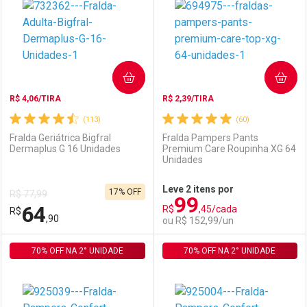
Laboratório
Por Menos
Laboratório
Por Menos
COMPRAR
COMPRAR
R$ 4,06/TIRA
R$ 2,39/TIRA
(113)
(60)
Fralda Geriátrica Bigfral
Fralda Pampers Pants
Dermaplus G 16 Unidades
Premium Care Roupinha XG 64
Unidades
Ativar Desconto
Ativar Desconto
Leve 2 itens por
17% OFF
R$ 77,99
99
Comprar sem Desconto
Comprar sem Desconto
64
R$
,45/cada
R$
Comprar sem Desconto
Comprar sem Desconto
Por R$ 79,99/cada
Por R$ 55,89/cada
,90
ou R$ 152,99/un
Por R$ 79,99/cada
Por R$ 55,89/cada
70% OFF NA 2° UNIDADE
FECHAR
FECHAR
70% OFF NA 2° UNIDADE
F
F
Laboratório
Por Menos
Laboratório
Por Menos