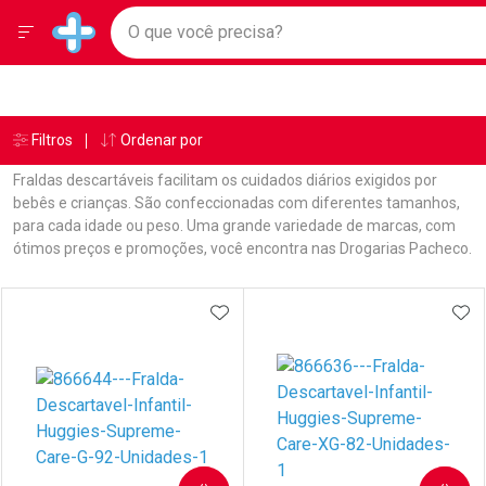
Drogarias Pacheco
Menu
Ir direto para a home
O que você precisa?
Baixe nosso APP e aproveite Ofertas Exclusivas!
Navegue pela página
Ir direto para o conteúdo
Faça a sua busca
Ir direto para a busca
Ir direto para a conta
Ir direto para a ajuda
Âncoras
Breadcrumb
Filtros
Ordenar por
Drogarias Pacheco
Fraldas
Ir direto para a notificações
Ir direto para o carrinho
Fraldas descartáveis facilitam os cuidados diários exigidos por
Ir direto para o menu
bebês e crianças. São confeccionadas com diferentes tamanhos,
para cada idade ou peso. Uma grande variedade de marcas, com
ótimos preços e promoções, você encontra nas Drogarias Pacheco.
Linkagens Internas em Destaque
Promoções em Destaque
Prateleira
ADICIONAR AOS FAVORITOS
ADI