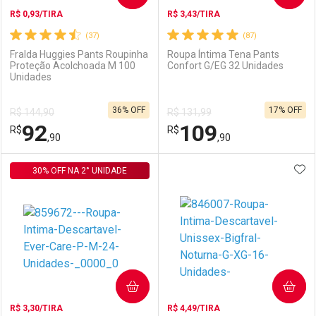
R$ 0,93/TIRA
R$ 3,43/TIRA
(37)
(87)
Fralda Huggies Pants Roupinha
Roupa Íntima Tena Pants
Proteção Acolchoada M 100
Confort G/EG 32 Unidades
Unidades
Ativar Desconto
Ativar Desconto
36% OFF
17% OFF
R$ 144,90
R$ 131,99
Comprar sem Desconto
Comprar sem Desconto
92
109
R$
Comprar sem Desconto
R$
Comprar sem Desconto
Por R$ 102,99/cada
Por R$ 84,99/cada
,90
,90
Por R$ 102,99/cada
Por R$ 84,99/cada
ADI
30% OFF NA 2° UNIDADE
FECHAR
FECHAR
F
F
Laboratório
Por Menos
Laboratório
Por Menos
COMPRAR
COMPRAR
R$ 3,30/TIRA
R$ 4,49/TIRA