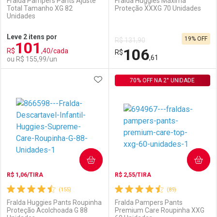
Fralda Pampers Pants Ajuste
Fralda Huggies Máxima
Total Tamanho XG 82
Proteção XXXG 70 Unidades
Unidades
Ativar Desconto
Ativar Desconto
Leve 2 itens por
19% OFF
R$ 131,90
101
Comprar sem Desconto
Comprar sem Desconto
106
R$
,40/cada
Comprar sem Desconto
R$
Comprar sem Desconto
Por R$ 92,90/cada
Por R$ 154,99/cada
,61
ou R$ 155,99/un
Por R$ 92,90/cada
Por R$ 154,99/cada
ADICIONAR AOS FAVORITOS
FECHAR
FECHAR
70% OFF NA 2° UNIDADE
F
F
Laboratório
Por Menos
Laboratório
Por Menos
COMPRAR
COMPRAR
R$ 1,06/TIRA
R$ 2,55/TIRA
(155)
(89)
Fralda Huggies Pants Roupinha
Fralda Pampers Pants
Proteção Acolchoada G 88
Premium Care Roupinha XXG