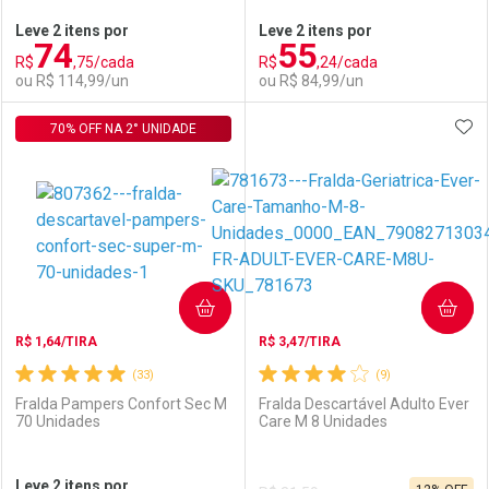
Leve 2 itens por
Leve 2 itens por
74
55
Comprar sem Desconto
Comprar sem Desconto
R$
,75/cada
R$
,24/cada
Comprar sem Desconto
Comprar sem Desconto
Por R$ 55,89/cada
Por R$ 64,90/cada
ou R$ 114,99/un
ou R$ 84,99/un
Por R$ 55,89/cada
Por R$ 64,90/cada
ADI
70% OFF NA 2° UNIDADE
FECHAR
FECHAR
F
F
Laboratório
Por Menos
Laboratório
Por Menos
COMPRAR
COMPRAR
R$ 1,64/TIRA
R$ 3,47/TIRA
(33)
(9)
Fralda Pampers Confort Sec M
Fralda Descartável Adulto Ever
70 Unidades
Care M 8 Unidades
Ativar Desconto
Ativar Desconto
Leve 2 itens por