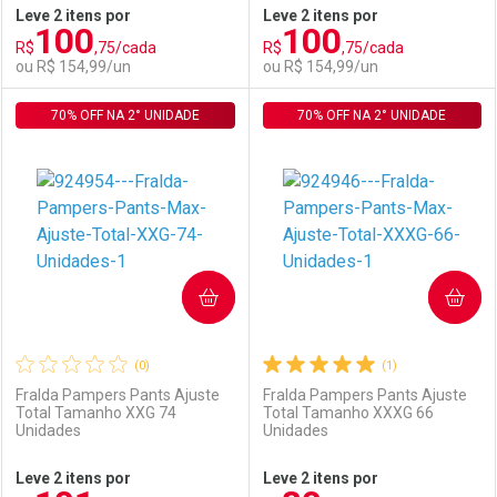
Leve 2 itens por
Leve 2 itens por
100
100
Comprar sem Desconto
Comprar sem Desconto
R$
,75/cada
R$
,75/cada
Comprar sem Desconto
Comprar sem Desconto
Por R$ 92,90/cada
Por R$ 152,99/cada
ou R$ 154,99/un
ou R$ 154,99/un
Por R$ 92,90/cada
Por R$ 152,99/cada
70% OFF NA 2° UNIDADE
FECHAR
FECHAR
70% OFF NA 2° UNIDADE
F
F
Laboratório
Por Menos
Laboratório
Por Menos
COMPRAR
COMPRAR
(0)
(1)
Fralda Pampers Pants Ajuste
Fralda Pampers Pants Ajuste
Total Tamanho XXG 74
Total Tamanho XXXG 66
Unidades
Unidades
Ativar Desconto
Ativar Desconto
Leve 2 itens por
Leve 2 itens por
Comprar sem Desconto
Comprar sem Desconto