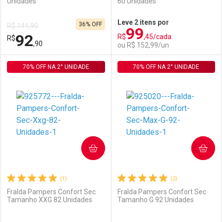
Unidades
60 Unidades
Ativar Desconto
Ativar Desconto
Leve 2 itens por
36% OFF
R$ 144,90
99
Comprar sem Desconto
Comprar sem Desconto
92
R$
,45/cada
R$
Comprar sem Desconto
Comprar sem Desconto
Por R$ 155,99/cada
Por R$ 106,61/cada
,90
ou R$ 152,99/un
Por R$ 155,99/cada
Por R$ 106,61/cada
70% OFF NA 2° UNIDADE
FECHAR
FECHAR
70% OFF NA 2° UNIDADE
F
F
Laboratório
Por Menos
Laboratório
Por Menos
COMPRAR
COMPRAR
(1)
(2)
Fralda Pampers Confort Sec
Fralda Pampers Confort Sec
Tamanho XXG 82 Unidades
Tamanho G 92 Unidades
Ativar Desconto
Ativar Desconto