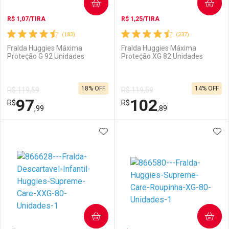
COMPRAR
COMPRAR
R$ 1,07/TIRA
R$ 1,25/TIRA
(183)
(237)
Fralda Huggies Máxima
Fralda Huggies Máxima
Proteção G 92 Unidades
Proteção XG 82 Unidades
18% OFF
14% OFF
R$ 119,59
R$ 119,59
97
102
R$
R$
,99
,89
ADICIONAR AOS FAVORITOS
ADI
FECHAR
FECHAR
F
F
Laboratório
Por Menos
Laboratório
Por Menos
COMPRAR
COMPRAR