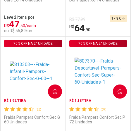
Care EG 14 Unidades
Dermaplus XG 14 Unidades
Ativar Desconto
Ativar Desconto
Leve 2 itens por
17% OFF
R$ 77,99
47
Comprar sem Desconto
Comprar sem Desconto
64
R$
,50/cada
Comprar sem Desconto
R$
Comprar sem Desconto
Por R$ 89,90/cada
Por R$ 79,99/cada
,90
ou R$ 55,89/un
Por R$ 89,90/cada
Por R$ 79,99/cada
70% OFF NA 2° UNIDADE
FECHAR
FECHAR
70% OFF NA 2° UNIDADE
F
F
Laboratório
Por Menos
Laboratório
Por Menos
COMPRAR
COMPRAR
R$ 1,92/TIRA
R$ 1,18/TIRA
(25)
(37)
Fralda Pampers Confort Sec G
Fralda Pampers Confort Sec P
60 Unidades
72 Unidades
Ativar Desconto
Ativar Desconto