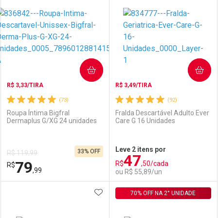
Laboratório
Por Menos
Laboratório
Por Menos
COMPRAR
COMPRAR
R$ 3,33/TIRA
R$ 3,49/TIRA
(73)
(92)
Roupa Íntima Bigfral
Fralda Descartável Adulto Ever
Dermaplus G/XG 24 unidades
Care G 16 Unidades
Ativar Desconto
Ativar Desconto
Leve 2 itens por
33% OFF
R$ 119,99
47
Comprar sem Desconto
Comprar sem Desconto
79
R$
,50/cada
R$
Comprar sem Desconto
Comprar sem Desconto
Por R$ 102,89/cada
Por R$ 79,11/cada
,99
ou R$ 55,89/un
Por R$ 102,89/cada
Por R$ 79,11/cada
ADICIONAR AOS FAVORITOS
FECHAR
FECHAR
70% OFF NA 2° UNIDADE
F
F