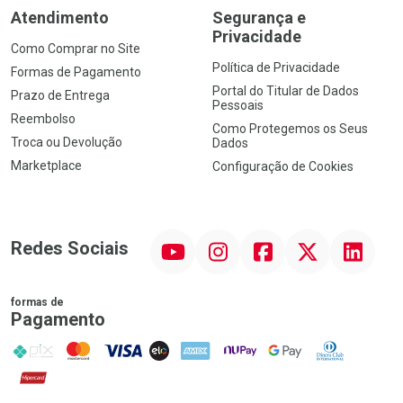
Atendimento
Segurança e
Privacidade
Como Comprar no Site
Política de Privacidade
Formas de Pagamento
Portal do Titular de Dados
Prazo de Entrega
Pessoais
Reembolso
Como Protegemos os Seus
Troca ou Devolução
Dados
Marketplace
Configuração de Cookies
YouTube
Instagram
Facebook
Twitter
Linkedin
Redes Sociais
formas de
Pagamento
PIX
MasterCard
VISA
ELO
AMEX
NuPay
Google Pay
Diners Club
Hipercard