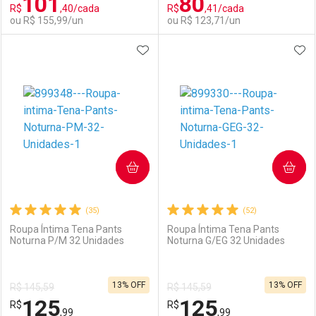
101
80
R$
,40/cada
R$
,41/cada
Comprar sem Desconto
Comprar sem Desconto
Por R$ 154,99/cada
Por R$ 154,99/cada
ou R$ 155,99/un
ou R$ 123,71/un
Por R$ 154,99/cada
Por R$ 154,99/cada
ADICIONAR AOS FAVORITOS
ADI
FECHAR
FECHAR
F
F
Laboratório
Por Menos
Laboratório
Por Menos
COMPRAR
COMPRAR
(35)
(52)
Roupa Íntima Tena Pants
Roupa Íntima Tena Pants
Noturna P/M 32 Unidades
Noturna G/EG 32 Unidades
Ativar Desconto
Ativar Desconto
13% OFF
13% OFF
R$ 145,59
R$ 145,59
Comprar sem Desconto
Comprar sem Desconto
125
125
R$
Comprar sem Desconto
R$
Comprar sem Desconto
Por R$ 155,99/cada
Por R$ 123,71/cada
,99
,99