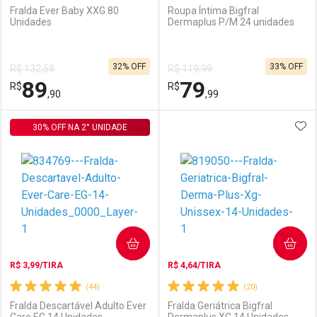
Fralda Ever Baby XXG 80
Roupa Íntima Bigfral
Unidades
Dermaplus P/M 24 unidades
Ativar Desconto
Ativar Desconto
32% OFF
33% OFF
R$ 132,59
R$ 119,99
Comprar sem Desconto
Comprar sem Desconto
89
79
R$
Comprar sem Desconto
R$
Comprar sem Desconto
Por R$ 79,11/cada
Por R$ 71,90/cada
,90
,99
Por R$ 79,11/cada
Por R$ 71,90/cada
ADI
30% OFF NA 2° UNIDADE
FECHAR
FECHAR
F
F
Laboratório
Por Menos
Laboratório
Por Menos
COMPRAR
COMPRAR
R$ 3,99/TIRA
R$ 4,64/TIRA
(44)
(20)
Fralda Descartável Adulto Ever
Fralda Geriátrica Bigfral