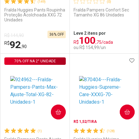
(149)
(0)
Fralda Huggies Pants Roupinha
Fralda Pampers Confort Sec
Proteção Acolchoada XXG 72
Tamanho XG 86 Unidades
Unidades
Ativar Desconto
Ativar Desconto
Leve 2 itens por
36% OFF
R$ 144,90
100
Comprar sem Desconto
Comprar sem Desconto
92
R$
,75/cada
R$
Comprar sem Desconto
Comprar sem Desconto
Por R$ 104,90/cada
Por R$ 92,90/cada
,90
ou R$ 154,99/un
Por R$ 104,90/cada
Por R$ 92,90/cada
ADI
70% OFF NA 2° UNIDADE
FECHAR
FECHAR
F
F
Laboratório
Por Menos
Laboratório
Por Menos
COMPRAR
COMPRAR
R$ 1,52/TIRA
(1)
(128)