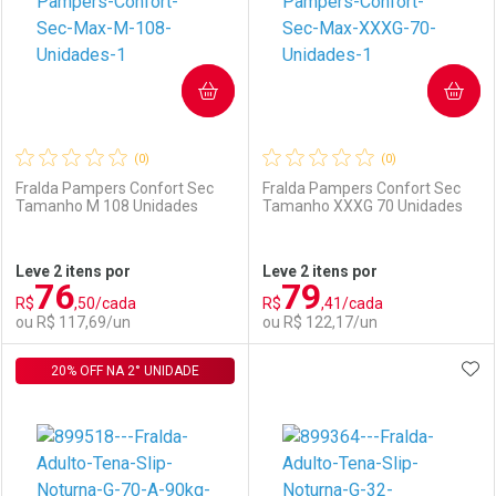
COMPRAR
COMPRAR
(0)
(0)
Fralda Pampers Confort Sec
Fralda Pampers Confort Sec
Tamanho M 108 Unidades
Tamanho XXXG 70 Unidades
Ativar Desconto
Ativar Desconto
Leve 2 itens por
Leve 2 itens por
76
79
Comprar sem Desconto
Comprar sem Desconto
R$
,50/cada
R$
,41/cada
Comprar sem Desconto
Comprar sem Desconto
Por R$ 64,90/cada
Por R$ 152,99/cada
ou R$ 117,69/un
ou R$ 122,17/un
Por R$ 64,90/cada
Por R$ 152,99/cada
ADI
20% OFF NA 2° UNIDADE
FECHAR
FECHAR
F
F
Laboratório
Por Menos
Laboratório
Por Menos