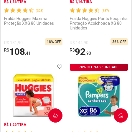
R$ 1,36/TIRA
R$ 1,16/TIRA
(328)
(387)
Fralda Huggies Máxima
Fralda Huggies Pants Roupinha
Proteção XXG 80 Unidades
Proteção Acolchoada XG 80
Unidades
Ativar Desconto
Ativar Desconto
18% OFF
36% OFF
R$ 131,90
R$ 144,90
Comprar sem Desconto
Comprar sem Desconto
108
92
R$
Comprar sem Desconto
R$
Comprar sem Desconto
Por R$ 97,99/cada
Por R$ 102,89/cada
,41
,90
Por R$ 97,99/cada
Por R$ 102,89/cada
ADICIONAR AOS FAVORITOS
FECHAR
FECHAR
70% OFF NA 2° UNIDADE
F
F
Laboratório
Por Menos
Laboratório
Por Menos
COMPRAR
COMPRAR
R$ 1,29/TIRA