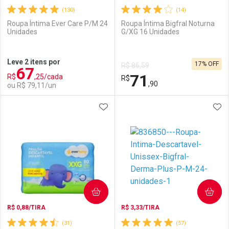
(130)
(14)
Roupa Íntima Ever Care P/M 24
Roupa Íntima Bigfral Noturna
Unidades
G/XG 16 Unidades
Ativar Desconto
Ativar Desconto
Leve 2 itens por
17% OFF
R$ 86,59
67
Comprar sem Desconto
Comprar sem Desconto
71
R$
,25/cada
Comprar sem Desconto
R$
Comprar sem Desconto
Por R$ 92,90/cada
Por R$ 109,90/cada
,90
ou R$ 79,11/un
Por R$ 92,90/cada
Por R$ 109,90/cada
ADICIONAR AOS FAVORITOS
ADI
FECHAR
FECHAR
F
F
Laboratório
Por Menos
Laboratório
Por Menos
COMPRAR
COMPRAR
R$ 0,88/TIRA
R$ 3,33/TIRA
(31)
(57)