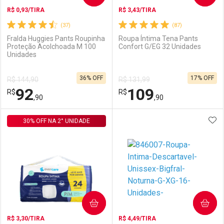
R$ 0,93/TIRA
R$ 3,43/TIRA
(37)
(87)
Fralda Huggies Pants Roupinha
Roupa Íntima Tena Pants
Proteção Acolchoada M 100
Confort G/EG 32 Unidades
Unidades
Ativar Desconto
Ativar Desconto
36% OFF
17% OFF
R$ 144,90
R$ 131,99
Comprar sem Desconto
Comprar sem Desconto
92
109
R$
Comprar sem Desconto
R$
Comprar sem Desconto
Por R$ 139,99/cada
Por R$ 92,09/cada
,90
,90
Por R$ 139,99/cada
Por R$ 92,09/cada
ADI
30% OFF NA 2° UNIDADE
FECHAR
FECHAR
F
F
Laboratório
Por Menos
Laboratório
Por Menos
COMPRAR
COMPRAR
R$ 3,30/TIRA
R$ 4,49/TIRA