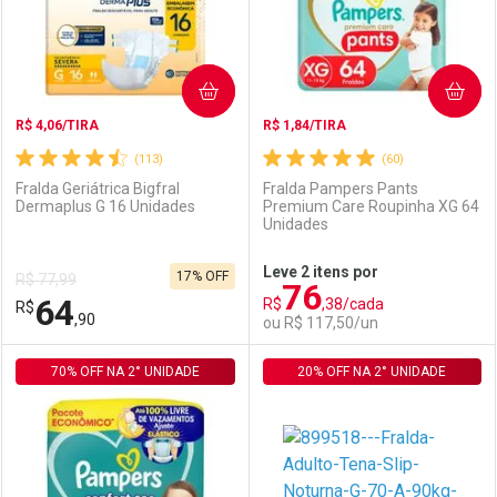
COMPRAR
COMPRAR
R$ 4,06/TIRA
R$ 1,84/TIRA
(113)
(60)
Fralda Geriátrica Bigfral
Fralda Pampers Pants
Dermaplus G 16 Unidades
Premium Care Roupinha XG 64
Unidades
Ativar Desconto
Ativar Desconto
Leve 2 itens por
17% OFF
R$ 77,99
76
Comprar sem Desconto
Comprar sem Desconto
64
R$
,38/cada
R$
Comprar sem Desconto
Comprar sem Desconto
Por R$ 79,99/cada
Por R$ 55,89/cada
,90
ou R$ 117,50/un
Por R$ 79,99/cada
Por R$ 55,89/cada
70% OFF NA 2° UNIDADE
FECHAR
FECHAR
20% OFF NA 2° UNIDADE
F
F
Laboratório
Por Menos
Laboratório
Por Menos