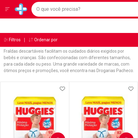
Drogarias Pacheco
Menu
Ir direto para a home
O que você precisa?
Baixe nosso APP e aproveite Ofertas Exclusivas!
Navegue pela página
Ir direto para o conteúdo
Faça a sua busca
Ir direto para a busca
Ir direto para a conta
Ir direto para a ajuda
Âncoras
Breadcrumb
Filtros
Ordenar por
Drogarias Pacheco
Fraldas
Ir direto para a notificações
Ir direto para o carrinho
Fraldas descartáveis facilitam os cuidados diários exigidos por
Ir direto para o menu
bebês e crianças. São confeccionadas com diferentes tamanhos,
para cada idade ou peso. Uma grande variedade de marcas, com
ótimos preços e promoções, você encontra nas Drogarias Pacheco.
Linkagens Internas em Destaque
Promoções em Destaque
Prateleira
ADICIONAR AOS FAVORITOS
ADI