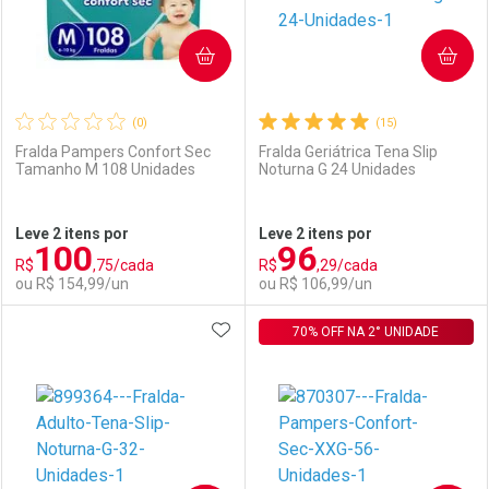
COMPRAR
COMPRAR
(0)
(15)
Fralda Pampers Confort Sec
Fralda Geriátrica Tena Slip
Tamanho M 108 Unidades
Noturna G 24 Unidades
Ativar Desconto
Ativar Desconto
Leve 2 itens por
Leve 2 itens por
100
96
Comprar sem Desconto
Comprar sem Desconto
R$
,75/cada
R$
,29/cada
Comprar sem Desconto
Comprar sem Desconto
Por R$ 64,90/cada
Por R$ 117,50/cada
ou R$ 154,99/un
ou R$ 106,99/un
Por R$ 64,90/cada
Por R$ 117,50/cada
ADICIONAR AOS FAVORITOS
FECHAR
FECHAR
70% OFF NA 2° UNIDADE
F
F
Laboratório
Por Menos
Laboratório
Por Menos