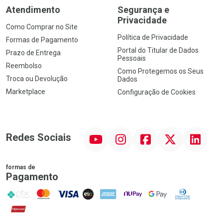
Atendimento
Segurança e
Privacidade
Como Comprar no Site
Política de Privacidade
Formas de Pagamento
Portal do Titular de Dados
Prazo de Entrega
Pessoais
Reembolso
Como Protegemos os Seus
Troca ou Devolução
Dados
Marketplace
Configuração de Cookies
YouTube
Instagram
Facebook
Twitter
Linkedin
Redes Sociais
formas de
Pagamento
PIX
MasterCard
VISA
ELO
AMEX
NuPay
Google Pay
Diners Club
Hipercard