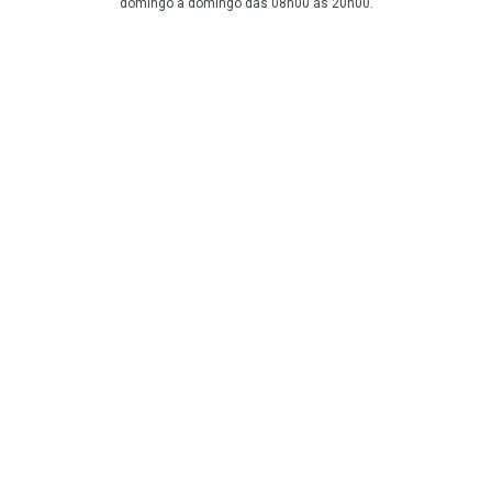
domingo a domingo das 08h00 às 20h00.
LGPD Aceite os Cookies