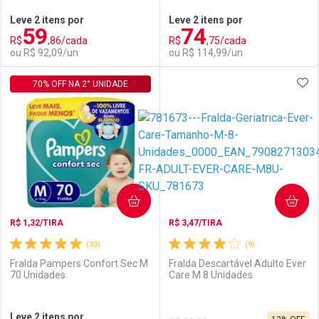
Leve 2 itens por
Leve 2 itens por
59
74
Comprar sem Desconto
Comprar sem Desconto
R$
,86/cada
R$
,75/cada
Comprar sem Desconto
Comprar sem Desconto
Por R$ 55,89/cada
Por R$ 64,90/cada
ou R$ 92,09/un
ou R$ 114,99/un
Por R$ 55,89/cada
Por R$ 64,90/cada
ADI
70% OFF NA 2° UNIDADE
FECHAR
FECHAR
F
F
Laboratório
Por Menos
Laboratório
Por Menos
COMPRAR
COMPRAR
R$ 1,32/TIRA
R$ 3,47/TIRA
(33)
(9)
Fralda Pampers Confort Sec M
Fralda Descartável Adulto Ever
70 Unidades
Care M 8 Unidades
Ativar Desconto
Ativar Desconto
Leve 2 itens por