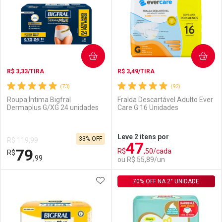
Laboratório
Por Menos
Laboratório
Por Menos
COMPRAR
COMPRAR
R$ 3,33/TIRA
R$ 3,49/TIRA
(73)
(92)
Roupa Íntima Bigfral
Fralda Descartável Adulto Ever
Dermaplus G/XG 24 unidades
Care G 16 Unidades
Ativar Desconto
Ativar Desconto
Leve 2 itens por
33% OFF
R$ 119,99
47
Comprar sem Desconto
Comprar sem Desconto
79
R$
,50/cada
R$
Comprar sem Desconto
Comprar sem Desconto
Por R$ 102,89/cada
Por R$ 79,11/cada
,99
ou R$ 55,89/un
Por R$ 102,89/cada
Por R$ 79,11/cada
ADICIONAR AOS FAVORITOS
FECHAR
FECHAR
70% OFF NA 2° UNIDADE
F
F
Laboratório
Por Menos
Laboratório
Por Menos