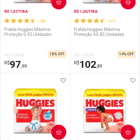
COMPRAR
COMPRAR
R$ 1,07/TIRA
R$ 1,25/TIRA
(183)
(237)
Fralda Huggies Máxima
Fralda Huggies Máxima
Proteção G 92 Unidades
Proteção XG 82 Unidades
18% OFF
14% OFF
R$ 119,59
R$ 119,59
97
102
R$
R$
,99
,89
ADICIONAR AOS FAVORITOS
ADI
FECHAR
FECHAR
F
F
Laboratório
Por Menos
Laboratório
Por Menos
COMPRAR
COMPRAR