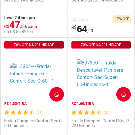
Care EG 14 Unidades
Dermaplus XG 14 Unidades
Ativar Desconto
Ativar Desconto
Leve 2 itens por
17% OFF
R$ 77,99
47
Comprar sem Desconto
Comprar sem Desconto
64
R$
,50/cada
Comprar sem Desconto
R$
Comprar sem Desconto
Por R$ 70,12/cada
Por R$ 79,99/cada
,90
ou R$ 55,89/un
Por R$ 70,12/cada
Por R$ 79,99/cada
70% OFF NA 2° UNIDADE
FECHAR
FECHAR
70% OFF NA 2° UNIDADE
F
F
Laboratório
Por Menos
Laboratório
Por Menos
COMPRAR
COMPRAR
R$ 1,53/TIRA
R$ 1,60/TIRA
(25)
(37)
Fralda Pampers Confort Sec G
Fralda Pampers Confort Sec P
60 Unidades
72 Unidades
Ativar Desconto
Ativar Desconto