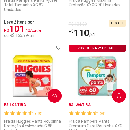
Fralda Pampers Pants Ajuste
Fralda Huggies Máxima
Total Tamanho XG 82
Proteção XXXG 70 Unidades
Unidades
Ativar Desconto
Ativar Desconto
Leve 2 itens por
16% OFF
R$ 131,90
101
Comprar sem Desconto
Comprar sem Desconto
110
R$
,40/cada
Comprar sem Desconto
R$
Comprar sem Desconto
Por R$ 92,90/cada
Por R$ 154,99/cada
,24
ou R$ 155,99/un
Por R$ 92,90/cada
Por R$ 154,99/cada
ADICIONAR AOS FAVORITOS
FECHAR
FECHAR
70% OFF NA 2° UNIDADE
F
F
Laboratório
Por Menos
Laboratório
Por Menos
COMPRAR
COMPRAR
R$ 1,06/TIRA
R$ 1,96/TIRA
(155)
(89)
Fralda Huggies Pants Roupinha
Fralda Pampers Pants
Proteção Acolchoada G 88
Premium Care Roupinha XXG