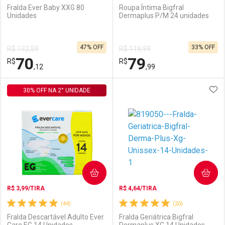
Fralda Ever Baby XXG 80
Roupa Íntima Bigfral
Unidades
Dermaplus P/M 24 unidades
Ativar Desconto
Ativar Desconto
47% OFF
33% OFF
R$ 132,59
R$ 119,99
Comprar sem Desconto
Comprar sem Desconto
70
79
R$
Comprar sem Desconto
R$
Comprar sem Desconto
Por R$ 79,11/cada
Por R$ 71,90/cada
,12
,99
Por R$ 79,11/cada
Por R$ 71,90/cada
ADI
30% OFF NA 2° UNIDADE
FECHAR
FECHAR
F
F
Laboratório
Por Menos
Laboratório
Por Menos
COMPRAR
COMPRAR
R$ 3,99/TIRA
R$ 4,64/TIRA
(44)
(20)
Fralda Descartável Adulto Ever
Fralda Geriátrica Bigfral