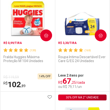
Laboratório
Por Menos
Laboratório
Por Menos
COMPRAR
COMPRAR
R$ 0,99/TIRA
R$ 3,30/TIRA
(139)
(169)
Fralda Huggies Máxima
Roupa Intima Descartável Ever
Proteção M 104 Unidades
Care G/EG 24 Unidades
Ativar Desconto
Ativar Desconto
Leve 2 itens por
14% OFF
R$ 119,59
67
Comprar sem Desconto
Comprar sem Desconto
102
R$
,25/cada
R$
Comprar sem Desconto
Comprar sem Desconto
Por R$ 119,90/cada
Por R$ 92,09/cada
,89
ou R$ 79,11/un
Por R$ 119,90/cada
Por R$ 92,09/cada
ADICIONAR AOS FAVORITOS
FECHAR
FECHAR
30% OFF NA 2° UNIDADE
F
F