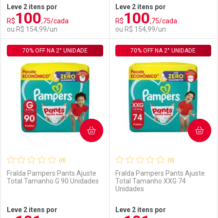
Leve 2 itens por
Leve 2 itens por
100
100
Comprar sem Desconto
Comprar sem Desconto
R$
,75/cada
R$
,75/cada
Comprar sem Desconto
Comprar sem Desconto
Por R$ 92,90/cada
Por R$ 117,50/cada
ou R$ 154,99/un
ou R$ 154,99/un
Por R$ 92,90/cada
Por R$ 117,50/cada
70% OFF NA 2° UNIDADE
FECHAR
FECHAR
70% OFF NA 2° UNIDADE
F
F
Laboratório
Por Menos
Laboratório
Por Menos
COMPRAR
COMPRAR
(0)
(0)
Fralda Pampers Pants Ajuste
Fralda Pampers Pants Ajuste
Total Tamanho G 90 Unidades
Total Tamanho XXG 74
Unidades
Ativar Desconto
Ativar Desconto
Leve 2 itens por
Leve 2 itens por
Comprar sem Desconto
Comprar sem Desconto