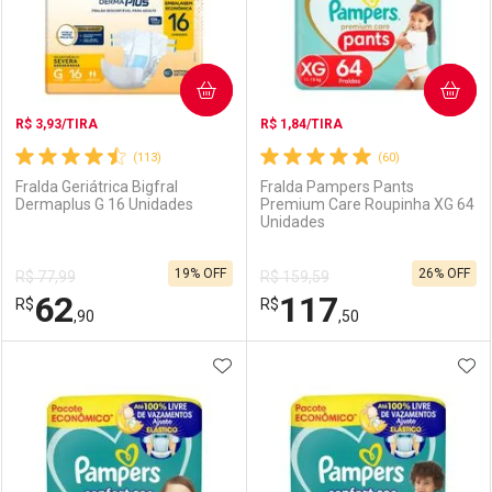
COMPRAR
COMPRAR
R$ 3,93/TIRA
R$ 1,84/TIRA
(113)
(60)
Fralda Geriátrica Bigfral
Fralda Pampers Pants
Dermaplus G 16 Unidades
Premium Care Roupinha XG 64
Unidades
Ativar Desconto
Ativar Desconto
19% OFF
26% OFF
R$ 77,99
R$ 159,59
Comprar sem Desconto
Comprar sem Desconto
62
117
R$
Comprar sem Desconto
R$
Comprar sem Desconto
Por R$ 79,99/cada
Por R$ 64,99/cada
,90
,50
Por R$ 79,99/cada
Por R$ 64,99/cada
ADICIONAR AOS FAVORITOS
ADI
FECHAR
FECHAR
F
F
Laboratório
Por Menos
Laboratório
Por Menos