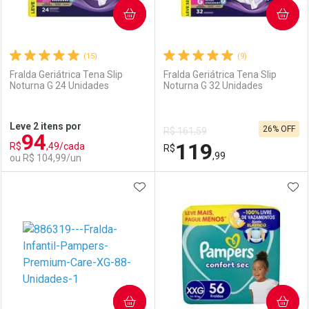
COMPRAR
COMPRAR
(15)
(9)
Fralda Geriátrica Tena Slip
Fralda Geriátrica Tena Slip
Noturna G 24 Unidades
Noturna G 32 Unidades
Ativar Desconto
Ativar Desconto
Leve 2 itens por
26% OFF
R$ 161,59
94
Comprar sem Desconto
Comprar sem Desconto
119
R$
,49/cada
Comprar sem Desconto
R$
Comprar sem Desconto
Por R$ 117,69/cada
Por R$ 116,35/cada
,99
ou R$ 104,99/un
Por R$ 117,69/cada
Por R$ 116,35/cada
ADICIONAR AOS FAVORITOS
ADI
FECHAR
FECHAR
F
F
Laboratório
Por Menos
Laboratório
Por Menos
COMPRAR
COMPRAR