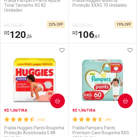
Fralda Pampers Pants Ajuste
Fralda Huggies Máxima
Total Tamanho XG 82
Proteção XXXG 70 Unidades
Unidades
Ativar Desconto
Ativar Desconto
23% OFF
19% OFF
R$ 155,99
R$ 131,90
Comprar sem Desconto
Comprar sem Desconto
120
106
R$
Comprar sem Desconto
R$
Comprar sem Desconto
Por R$ 92,90/cada
Por R$ 118,54/cada
,26
,61
Por R$ 92,90/cada
Por R$ 118,54/cada
ADICIONAR AOS FAVORITOS
ADI
FECHAR
FECHAR
F
F
Laboratório
Por Menos
Laboratório
Por Menos
COMPRAR
COMPRAR
R$ 1,06/TIRA
R$ 1,96/TIRA
(155)
(89)
Fralda Huggies Pants Roupinha
Fralda Pampers Pants
Proteção Acolchoada G 88
Premium Care Roupinha XXG