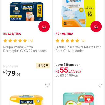
Laboratório
Por Menos
Laboratório
Por Menos
COMPRAR
COMPRAR
R$ 3,33/TIRA
R$ 4,06/TIRA
(73)
(92)
Roupa Íntima Bigfral
Fralda Descartável Adulto Ever
Dermaplus G/XG 24 unidades
Care G 16 Unidades
Ativar Desconto
Ativar Desconto
Leve 2 itens por
33% OFF
R$ 119,99
55
Comprar sem Desconto
Comprar sem Desconto
79
R$
,24/cada
R$
Comprar sem Desconto
Comprar sem Desconto
Por R$ 102,89/cada
Por R$ 91,99/cada
,99
ou R$ 64,99/un
Por R$ 102,89/cada
Por R$ 91,99/cada
ADICIONAR AOS FAVORITOS
ADI
FECHAR
FECHAR
F
F
Laboratório
Por Menos
Laboratório
Por Menos