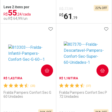
Leve 2 itens por
22% OFF
R$ 77,99
55
Comprar sem Desconto
Comprar sem Desconto
61
R$
,24/cada
Comprar sem Desconto
R$
Comprar sem Desconto
Por R$ 97,96/cada
Por R$ 79,99/cada
,19
ou R$ 64,99/un
Por R$ 97,96/cada
Por R$ 79,99/cada
ADICIONAR AOS FAVORITOS
ADI
FECHAR
FECHAR
F
F
Laboratório
Por Menos
Laboratório
Por Menos
COMPRAR
COMPRAR
R$ 1,42/TIRA
R$ 1,18/TIRA
(25)
(37)
Fralda Pampers Confort Sec G
Fralda Pampers Confort Sec P
60 Unidades
72 Unidades
Ativar Desconto
Ativar Desconto