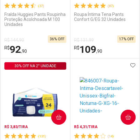
(37)
(87)
Fralda Huggies Pants Roupinha
Roupa Íntima Tena Pants
Proteção Acolchoada M 100
Confort G/EG 32 Unidades
Unidades
Ativar Desconto
Ativar Desconto
36% OFF
17% OFF
R$ 144,90
R$ 131,99
Comprar sem Desconto
Comprar sem Desconto
92
109
R$
Comprar sem Desconto
R$
Comprar sem Desconto
Por R$ 154,11/cada
Por R$ 84,99/cada
,90
,90
Por R$ 154,11/cada
Por R$ 84,99/cada
ADI
30% OFF NA 2° UNIDADE
FECHAR
FECHAR
F
F
Laboratório
Por Menos
Laboratório
Por Menos
COMPRAR
COMPRAR
R$ 3,83/TIRA
R$ 4,31/TIRA
(131)
(14)