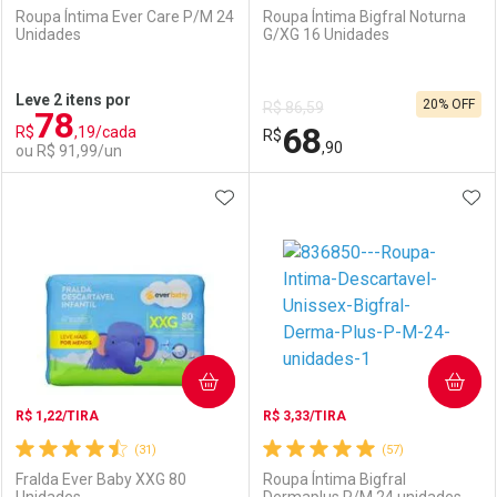
Roupa Íntima Ever Care P/M 24
Roupa Íntima Bigfral Noturna
Unidades
G/XG 16 Unidades
Ativar Desconto
Ativar Desconto
Leve 2 itens por
20% OFF
R$ 86,59
78
Comprar sem Desconto
Comprar sem Desconto
68
R$
,19/cada
Comprar sem Desconto
R$
Comprar sem Desconto
Por R$ 92,90/cada
Por R$ 109,90/cada
,90
ou R$ 91,99/un
Por R$ 92,90/cada
Por R$ 109,90/cada
ADICIONAR AOS FAVORITOS
ADI
FECHAR
FECHAR
F
F
Laboratório
Por Menos
Laboratório
Por Menos
COMPRAR
COMPRAR
R$ 1,22/TIRA
R$ 3,33/TIRA
(31)
(57)
Fralda Ever Baby XXG 80
Roupa Íntima Bigfral