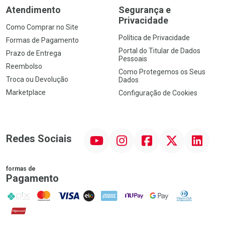
Atendimento
Segurança e
Privacidade
Como Comprar no Site
Política de Privacidade
Formas de Pagamento
Portal do Titular de Dados
Prazo de Entrega
Pessoais
Reembolso
Como Protegemos os Seus
Troca ou Devolução
Dados
Marketplace
Configuração de Cookies
YouTube
Instagram
Facebook
Twitter
Linkedin
Redes Sociais
formas de
Pagamento
PIX
MasterCard
VISA
ELO
AMEX
NuPay
Google Pay
Diners Club
Hipercard