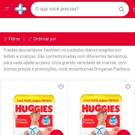
Drogarias Pacheco
Menu
A
Ir direto para a home
O que você precisa?
BAIX
Baixe nosso APP e aproveite Ofertas Exclusivas!
BUSC
O AP
Navegue pela página
Ir direto para o conteúdo
Faça a sua busca
Ir direto para a busca
Ir direto para a conta
Ir direto para a ajuda
Âncoras
Breadcrumb
Filtros
Ordenar por
Drogarias Pacheco
Fraldas
Ir direto para a notificações
Ir direto para o carrinho
Fraldas descartáveis facilitam os cuidados diários exigidos por
Ir direto para o menu
bebês e crianças. São confeccionadas com diferentes tamanhos,
para cada idade ou peso. Uma grande variedade de marcas, com
ótimos preços e promoções, você encontra nas Drogarias Pacheco.
Linkagens Internas em Destaque
Promoções em Destaque
Prateleira
ADICIONAR AOS FAVORITOS
ADI