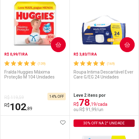
Laboratório
Por Menos
Laboratório
Por Menos
COMPRAR
COMPRAR
R$ 0,99/TIRA
R$ 3,83/TIRA
(139)
(169)
Fralda Huggies Máxima
Roupa Intima Descartável Ever
Proteção M 104 Unidades
Care G/EG 24 Unidades
Ativar Desconto
Ativar Desconto
Leve 2 itens por
14% OFF
R$ 119,59
78
Comprar sem Desconto
Comprar sem Desconto
102
R$
,19/cada
R$
Comprar sem Desconto
Comprar sem Desconto
Por R$ 119,90/cada
Por R$ 84,99/cada
,89
ou R$ 91,99/un
Por R$ 119,90/cada
Por R$ 84,99/cada
ADICIONAR AOS FAVORITOS
FECHAR
FECHAR
30% OFF NA 2° UNIDADE
F
F