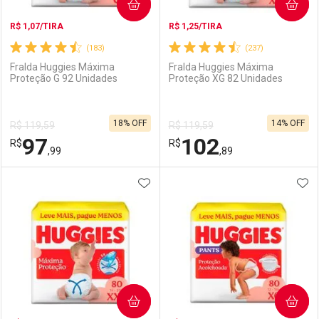
COMPRAR
COMPRAR
R$ 1,07/TIRA
R$ 1,25/TIRA
(183)
(237)
Fralda Huggies Máxima
Fralda Huggies Máxima
Proteção G 92 Unidades
Proteção XG 82 Unidades
18% OFF
14% OFF
R$ 119,59
R$ 119,59
97
102
R$
R$
,99
,89
ADICIONAR AOS FAVORITOS
ADI
FECHAR
FECHAR
F
F
Laboratório
Por Menos
Laboratório
Por Menos
COMPRAR
COMPRAR