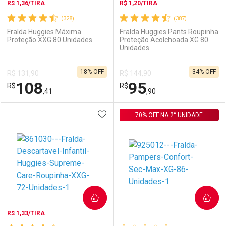
R$ 1,36/TIRA
R$ 1,20/TIRA
(328)
(387)
Fralda Huggies Máxima
Fralda Huggies Pants Roupinha
Proteção XXG 80 Unidades
Proteção Acolchoada XG 80
Unidades
Ativar Desconto
Ativar Desconto
18% OFF
34% OFF
R$ 131,90
R$ 144,90
Comprar sem Desconto
Comprar sem Desconto
108
95
R$
Comprar sem Desconto
R$
Comprar sem Desconto
Por R$ 97,99/cada
Por R$ 102,89/cada
,41
,90
Por R$ 97,99/cada
Por R$ 102,89/cada
ADICIONAR AOS FAVORITOS
FECHAR
FECHAR
70% OFF NA 2° UNIDADE
F
F
Laboratório
Por Menos
Laboratório
Por Menos
COMPRAR
COMPRAR
R$ 1,33/TIRA