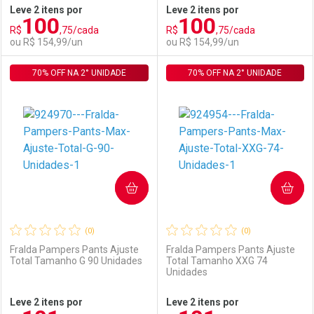
Leve 2 itens por
Leve 2 itens por
100
100
Comprar sem Desconto
Comprar sem Desconto
R$
,75/cada
R$
,75/cada
Comprar sem Desconto
Comprar sem Desconto
Por R$ 95,90/cada
Por R$ 152,99/cada
ou R$ 154,99/un
ou R$ 154,99/un
Por R$ 95,90/cada
Por R$ 152,99/cada
70% OFF NA 2° UNIDADE
FECHAR
FECHAR
70% OFF NA 2° UNIDADE
F
F
Laboratório
Por Menos
Laboratório
Por Menos
COMPRAR
COMPRAR
(0)
(0)
Fralda Pampers Pants Ajuste
Fralda Pampers Pants Ajuste
Total Tamanho G 90 Unidades
Total Tamanho XXG 74
Unidades
Ativar Desconto
Ativar Desconto
Leve 2 itens por
Leve 2 itens por
Comprar sem Desconto
Comprar sem Desconto