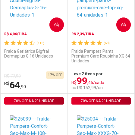
COMPRAR
COMPRAR
R$ 4,06/TIRA
R$ 2,39/TIRA
(113)
(60)
Fralda Geriátrica Bigfral
Fralda Pampers Pants
Dermaplus G 16 Unidades
Premium Care Roupinha XG 64
Unidades
Ativar Desconto
Ativar Desconto
Leve 2 itens por
17% OFF
R$ 77,99
99
Comprar sem Desconto
Comprar sem Desconto
64
R$
,45/cada
R$
Comprar sem Desconto
Comprar sem Desconto
Por R$ 79,99/cada
Por R$ 64,99/cada
,90
ou R$ 152,99/un
Por R$ 79,99/cada
Por R$ 64,99/cada
70% OFF NA 2° UNIDADE
FECHAR
FECHAR
70% OFF NA 2° UNIDADE
F
F
Laboratório
Por Menos
Laboratório
Por Menos