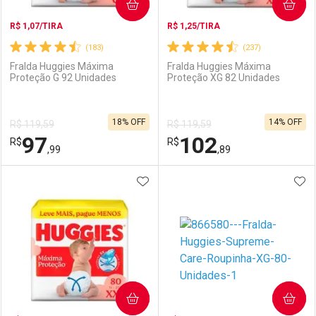
COMPRAR
COMPRAR
R$ 1,07/TIRA
R$ 1,25/TIRA
(183)
(237)
Fralda Huggies Máxima
Fralda Huggies Máxima
Proteção G 92 Unidades
Proteção XG 82 Unidades
18% OFF
14% OFF
R$ 119,59
R$ 119,59
97
102
R$
R$
,99
,89
ADICIONAR AOS FAVORITOS
ADI
FECHAR
FECHAR
F
F
Laboratório
Por Menos
Laboratório
Por Menos
COMPRAR
COMPRAR