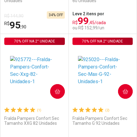
Unidades
60 Unidades
Ativar Desconto
Ativar Desconto
Leve 2 itens por
34% OFF
R$ 144,90
99
Comprar sem Desconto
Comprar sem Desconto
95
R$
,45/cada
R$
Comprar sem Desconto
Comprar sem Desconto
Por R$ 155,99/cada
Por R$ 110,24/cada
,90
ou R$ 152,99/un
Por R$ 155,99/cada
Por R$ 110,24/cada
70% OFF NA 2° UNIDADE
FECHAR
FECHAR
70% OFF NA 2° UNIDADE
F
F
Laboratório
Por Menos
Laboratório
Por Menos
COMPRAR
COMPRAR
(1)
(2)
Fralda Pampers Confort Sec
Fralda Pampers Confort Sec
Tamanho XXG 82 Unidades
Tamanho G 92 Unidades
Ativar Desconto
Ativar Desconto