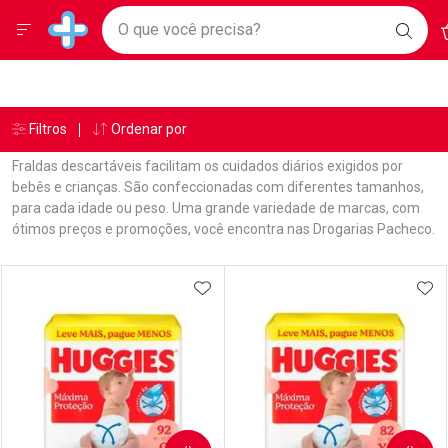
Drogarias Pacheco
Menu
A
Ir direto para a home
O que você precisa?
BAIX
Baixe nosso APP e aproveite Ofertas Exclusivas!
BUSC
O AP
Navegue pela página
Ir direto para o conteúdo
Faça a sua busca
Ir direto para a busca
Ir direto para a conta
Ir direto para a ajuda
Âncoras
Breadcrumb
Filtros
Ordenar por
Drogarias Pacheco
Fraldas
Ir direto para a notificações
Ir direto para o carrinho
Fraldas descartáveis facilitam os cuidados diários exigidos por
Ir direto para o menu
bebês e crianças. São confeccionadas com diferentes tamanhos,
para cada idade ou peso. Uma grande variedade de marcas, com
ótimos preços e promoções, você encontra nas Drogarias Pacheco.
Linkagens Internas em Destaque
Promoções em Destaque
Prateleira
ADICIONAR AOS FAVORITOS
ADI