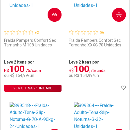
COMPRAR
COMPRAR
(0)
(0)
Fralda Pampers Confort Sec
Fralda Pampers Confort Sec
Tamanho M 108 Unidades
Tamanho XXXG 70 Unidades
Ativar Desconto
Ativar Desconto
Leve 2 itens por
Leve 2 itens por
100
100
Comprar sem Desconto
Comprar sem Desconto
R$
,75/cada
R$
,75/cada
Comprar sem Desconto
Comprar sem Desconto
Por R$ 64,90/cada
Por R$ 152,99/cada
ou R$ 154,99/un
ou R$ 154,99/un
Por R$ 64,90/cada
Por R$ 152,99/cada
ADI
20% OFF NA 2° UNIDADE
FECHAR
FECHAR
F
F
Laboratório
Por Menos
Laboratório
Por Menos