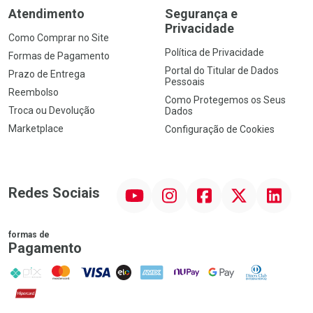
Atendimento
Segurança e
Privacidade
Como Comprar no Site
Política de Privacidade
Formas de Pagamento
Portal do Titular de Dados
Prazo de Entrega
Pessoais
Reembolso
Como Protegemos os Seus
Troca ou Devolução
Dados
Marketplace
Configuração de Cookies
YouTube
Instagram
Facebook
Twitter
Linkedin
Redes Sociais
formas de
Pagamento
PIX
MasterCard
VISA
ELO
AMEX
NuPay
Google Pay
Diners Club
Hipercard