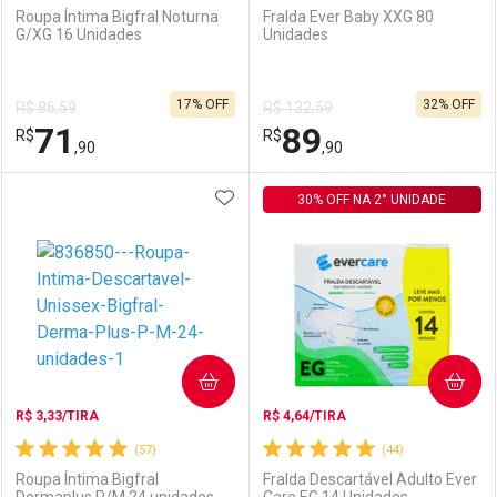
Roupa Íntima Bigfral Noturna
Fralda Ever Baby XXG 80
G/XG 16 Unidades
Unidades
Ativar Desconto
Ativar Desconto
17% OFF
32% OFF
R$ 86,59
R$ 132,59
Comprar sem Desconto
Comprar sem Desconto
71
89
R$
Comprar sem Desconto
R$
Comprar sem Desconto
Por R$ 109,90/cada
Por R$ 91,99/cada
,90
,90
Por R$ 109,90/cada
Por R$ 91,99/cada
ADICIONAR AOS FAVORITOS
FECHAR
FECHAR
30% OFF NA 2° UNIDADE
F
F
Laboratório
Por Menos
Laboratório
Por Menos
COMPRAR
COMPRAR
R$ 3,33/TIRA
R$ 4,64/TIRA
(57)
(44)
Roupa Íntima Bigfral
Fralda Descartável Adulto Ever