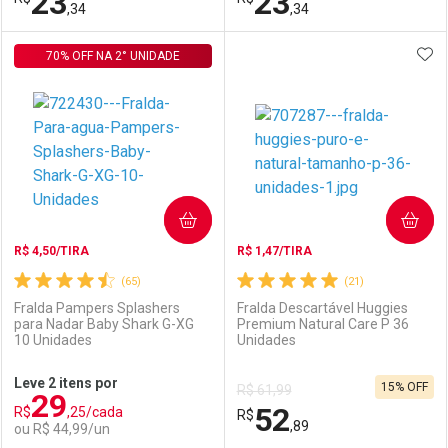
23
23
Por R$ 114,99/cada
Por R$ 114,99/cada
,34
,34
Por R$ 114,99/cada
Por R$ 114,99/cada
ADI
70% OFF NA 2° UNIDADE
FECHAR
FECHAR
F
F
Laboratório
Por Menos
Laboratório
Por Menos
COMPRAR
COMPRAR
R$ 4,50/TIRA
R$ 1,47/TIRA
(65)
(21)
Fralda Pampers Splashers
Fralda Descartável Huggies
para Nadar Baby Shark G-XG
Premium Natural Care P 36
10 Unidades
Unidades
Ativar Desconto
Ativar Desconto
Leve 2 itens por
15% OFF
R$ 61,99
29
Comprar sem Desconto
Comprar sem Desconto
52
R$
,25/cada
Comprar sem Desconto
R$
Comprar sem Desconto
Por R$ 23,34/cada
Por R$ 23,34/cada
,89
ou R$ 44,99/un
Por R$ 23,34/cada
Por R$ 23,34/cada