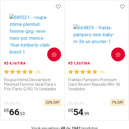
ADICIONAR AOS FAVORITOS
ADI
FECHAR
FECHAR
F
F
Laboratório
Por Menos
Laboratório
Por Menos
COMPRAR
COMPRAR
R$ 4,16/TIRA
R$ 1,53/TIRA
(78)
(70)
Roupa Íntima Descartável
Fraldas Pampers Premium
Plenitud Femme Ideal Para o
Care Recém-Nascido RN+ 36
Pós-Parto G/XG 16 Unidades
Unidades
Ativar Desconto
Ativar Desconto
23% OFF
7% OFF
R$ 86,90
R$ 58,99
Comprar sem Desconto
Comprar sem Desconto
66
54
R$
Comprar sem Desconto
R$
Comprar sem Desconto
Por R$ 44,99/cada
Por R$ 52,89/cada
,53
,99
Por R$ 44,99/cada
Por R$ 52,89/cada
FECHAR
FECHAR
F
F
Você visualizou
48
de
1942
produtos