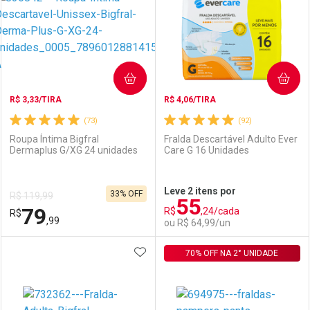
Laboratório
Por Menos
Laboratório
Por Menos
COMPRAR
COMPRAR
R$ 3,33/TIRA
R$ 4,06/TIRA
(73)
(92)
Roupa Íntima Bigfral
Fralda Descartável Adulto Ever
Dermaplus G/XG 24 unidades
Care G 16 Unidades
Ativar Desconto
Ativar Desconto
Leve 2 itens por
33% OFF
R$ 119,99
55
Comprar sem Desconto
Comprar sem Desconto
79
R$
,24/cada
R$
Comprar sem Desconto
Comprar sem Desconto
Por R$ 102,89/cada
Por R$ 91,99/cada
,99
ou R$ 64,99/un
Por R$ 102,89/cada
Por R$ 91,99/cada
ADICIONAR AOS FAVORITOS
FECHAR
FECHAR
70% OFF NA 2° UNIDADE
F
F
Laboratório
Por Menos
Laboratório
Por Menos