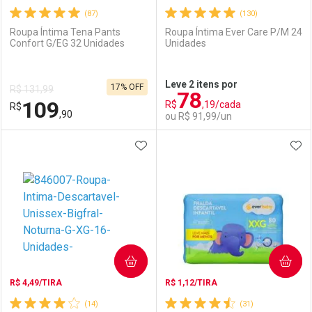
(87)
(130)
Roupa Íntima Tena Pants
Roupa Íntima Ever Care P/M 24
Confort G/EG 32 Unidades
Unidades
Ativar Desconto
Ativar Desconto
Leve 2 itens por
17% OFF
R$ 131,99
78
Comprar sem Desconto
Comprar sem Desconto
109
R$
,19/cada
R$
Comprar sem Desconto
Comprar sem Desconto
Por R$ 114,99/cada
Por R$ 95,90/cada
,90
ou R$ 91,99/un
Por R$ 114,99/cada
Por R$ 95,90/cada
ADICIONAR AOS FAVORITOS
ADI
FECHAR
FECHAR
F
F
Laboratório
Por Menos
Laboratório
Por Menos
COMPRAR
COMPRAR
R$ 4,49/TIRA
R$ 1,12/TIRA
(14)
(31)