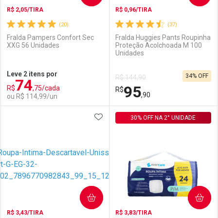
R$ 2,05/TIRA
R$ 0,96/TIRA
(20)
(37)
Fralda Pampers Confort Sec
Fralda Huggies Pants Roupinha
XXG 56 Unidades
Proteção Acolchoada M 100
Unidades
Ativar Desconto
Ativar Desconto
Leve 2 itens por
34% OFF
R$ 144,90
74
Comprar sem Desconto
Comprar sem Desconto
95
R$
,75/cada
Comprar sem Desconto
R$
Comprar sem Desconto
Por R$ 106,99/cada
Por R$ 139,99/cada
,90
ou R$ 114,99/un
Por R$ 106,99/cada
Por R$ 139,99/cada
ADICIONAR AOS FAVORITOS
FECHAR
FECHAR
30% OFF NA 2° UNIDADE
F
F
Laboratório
Por Menos
Laboratório
Por Menos
COMPRAR
COMPRAR
R$ 3,43/TIRA
R$ 3,83/TIRA