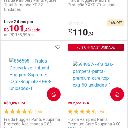
Fralda Pampers Pants Ajuste
Fralda Huggies Máxima
Total Tamanho XG 82
Proteção XXXG 70 Unidades
Unidades
Ativar Desconto
Ativar Desconto
Leve 2 itens por
16% OFF
R$ 131,90
101
Comprar sem Desconto
Comprar sem Desconto
110
R$
,40/cada
Comprar sem Desconto
R$
Comprar sem Desconto
Por R$ 95,90/cada
Por R$ 154,99/cada
,24
ou R$ 155,99/un
Por R$ 95,90/cada
Por R$ 154,99/cada
ADICIONAR AOS FAVORITOS
FECHAR
FECHAR
70% OFF NA 2° UNIDADE
F
F
Laboratório
Por Menos
Laboratório
Por Menos
COMPRAR
COMPRAR
R$ 1,09/TIRA
R$ 2,55/TIRA
(155)
(89)
Fralda Huggies Pants Roupinha
Fralda Pampers Pants
Proteção Acolchoada G 88
Premium Care Roupinha XXG