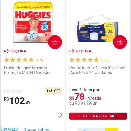
Laboratório
Por Menos
Laboratório
Por Menos
COMPRAR
COMPRAR
R$ 0,99/TIRA
R$ 3,83/TIRA
(139)
(169)
Fralda Huggies Máxima
Roupa Intima Descartável Ever
Proteção M 104 Unidades
Care G/EG 24 Unidades
Ativar Desconto
Ativar Desconto
Leve 2 itens por
14% OFF
R$ 119,59
78
Comprar sem Desconto
Comprar sem Desconto
102
R$
,19/cada
R$
Comprar sem Desconto
Comprar sem Desconto
Por R$ 119,90/cada
Por R$ 114,99/cada
,89
ou R$ 91,99/un
Por R$ 119,90/cada
Por R$ 114,99/cada
ADICIONAR AOS FAVORITOS
FECHAR
FECHAR
30% OFF NA 2° UNIDADE
F
F