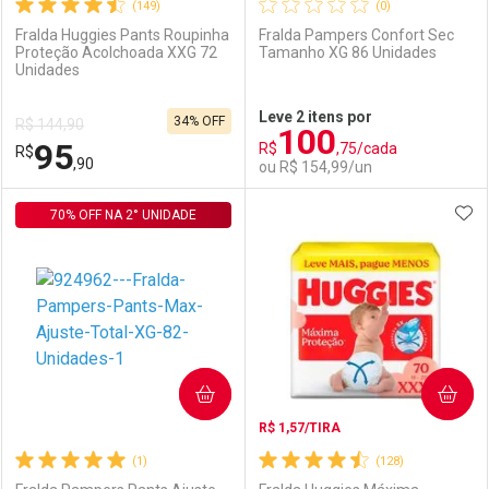
(149)
(0)
Fralda Huggies Pants Roupinha
Fralda Pampers Confort Sec
Proteção Acolchoada XXG 72
Tamanho XG 86 Unidades
Unidades
Ativar Desconto
Ativar Desconto
Leve 2 itens por
34% OFF
R$ 144,90
100
Comprar sem Desconto
Comprar sem Desconto
95
R$
,75/cada
R$
Comprar sem Desconto
Comprar sem Desconto
Por R$ 108,41/cada
Por R$ 95,90/cada
,90
ou R$ 154,99/un
Por R$ 108,41/cada
Por R$ 95,90/cada
ADI
70% OFF NA 2° UNIDADE
FECHAR
FECHAR
F
F
Laboratório
Por Menos
Laboratório
Por Menos
COMPRAR
COMPRAR
R$ 1,57/TIRA
(1)
(128)