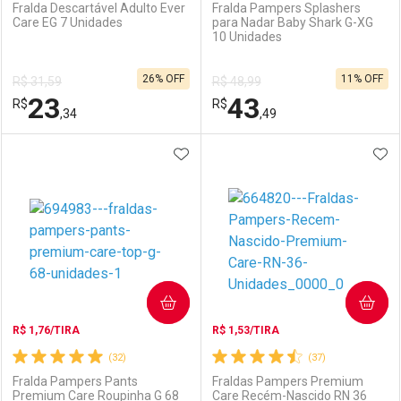
Fralda Descartável Adulto Ever
Fralda Pampers Splashers
Care EG 7 Unidades
para Nadar Baby Shark G-XG
10 Unidades
Ativar Desconto
Ativar Desconto
26% OFF
11% OFF
R$ 31,59
R$ 48,99
Comprar sem Desconto
Comprar sem Desconto
23
43
R$
Comprar sem Desconto
R$
Comprar sem Desconto
Por R$ 89,08/cada
Por R$ 23,34/cada
,34
,49
Por R$ 89,08/cada
Por R$ 23,34/cada
ADICIONAR AOS FAVORITOS
ADI
FECHAR
FECHAR
F
F
Laboratório
Por Menos
Laboratório
Por Menos
COMPRAR
COMPRAR
R$ 1,76/TIRA
R$ 1,53/TIRA
(32)
(37)
Fralda Pampers Pants
Fraldas Pampers Premium
Premium Care Roupinha G 68
Care Recém-Nascido RN 36