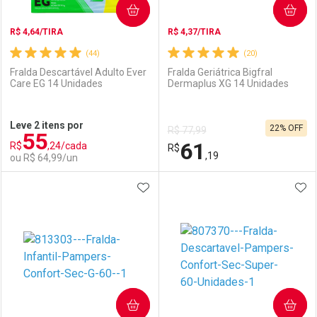
COMPRAR
COMPRAR
R$ 4,64/TIRA
R$ 4,37/TIRA
(44)
(20)
Fralda Descartável Adulto Ever
Fralda Geriátrica Bigfral
Care EG 14 Unidades
Dermaplus XG 14 Unidades
Ativar Desconto
Ativar Desconto
Leve 2 itens por
22% OFF
R$ 77,99
55
Comprar sem Desconto
Comprar sem Desconto
61
R$
,24/cada
Comprar sem Desconto
R$
Comprar sem Desconto
Por R$ 97,96/cada
Por R$ 79,99/cada
,19
ou R$ 64,99/un
Por R$ 97,96/cada
Por R$ 79,99/cada
ADICIONAR AOS FAVORITOS
ADI
FECHAR
FECHAR
F
F
Laboratório
Por Menos
Laboratório
Por Menos
COMPRAR
COMPRAR