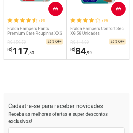
COMPRAR
COMPRAR
Comprar sem Desconto
Comprar sem Desconto
Comprar sem Desconto
Comprar sem Desconto
Por R$ 119,90/cada
Por R$ 54,99/cada
(89)
(19)
Por R$ 119,90/cada
Por R$ 54,99/cada
Fralda Pampers Pants
Fralda Pampers Confort Sec
Premium Care Roupinha XXG
XG 58 Unidades
60 Unidades
26% OFF
26% OFF
R$ 159,59
R$ 114,99
117
84
R$
R$
,50
,99
FECHAR
FECHAR
FEC
FEC
Laboratório
Laboratório
Por Menos
Por Menos
Tudo sobre a Drogarias Pacheco
Cadastre-se para receber novidades
Receba as melhores ofertas e super descontos
exclusivos!
Preencha o formulário abaixo para receber 
Ativar Desconto
Ativar Desconto