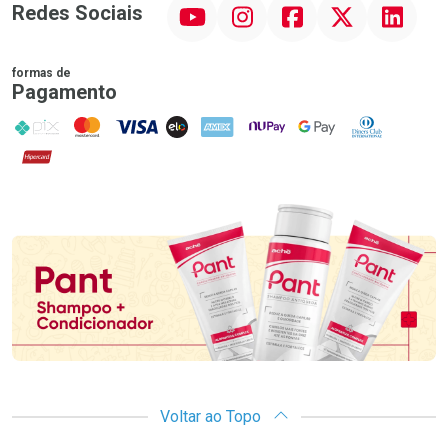
YouTube
Instagram
Facebook
Twitter
Linkedin
Redes Sociais
formas de
Pagamento
PIX
MasterCard
VISA
ELO
AMEX
NuPay
Google Pay
Diners Club
Hipercard
Promoção em Destaque
Voltar ao Topo