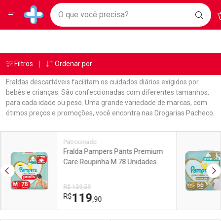
Drogarias Pacheco
Menu
A
Ir direto para a home
O que você precisa?
BAIX
Baixe nosso APP e aproveite Ofertas Exclusivas!
BUSC
O AP
Navegue pela página
Ir direto para o conteúdo
Faça a sua busca
Ir direto para a busca
Ir direto para a conta
Ir direto para a ajuda
Âncoras
Breadcrumb
Filtros
Ordenar por
Drogarias Pacheco
Fraldas
Ir direto para a notificações
Ir direto para o carrinho
Fraldas descartáveis facilitam os cuidados diários exigidos por
Ir direto para o menu
bebês e crianças. São confeccionadas com diferentes tamanhos,
para cada idade ou peso. Uma grande variedade de marcas, com
ótimos preços e promoções, você encontra nas Drogarias Pacheco.
Linkagens Internas em Destaque
Promoções em Destaque
Patrocinado
Fralda Pampers Pants Premium
Care Roupinha M 78 Unidades
Imagem Anterior
Pr
R$ 159,59
119
R$
,90