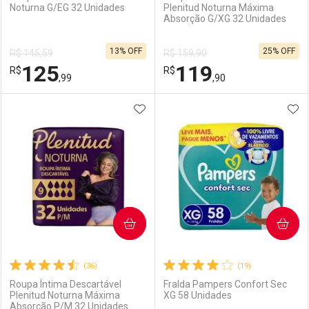
Noturna G/EG 32 Unidades
Plenitud Noturna Máxima
Absorção G/XG 32 Unidades
Ativar Desconto
Ativar Desconto
13% OFF
25% OFF
R$ 145,59
R$ 159,90
Comprar sem Desconto
Comprar sem Desconto
125
119
R$
Comprar sem Desconto
R$
Comprar sem Desconto
Por R$ 123,71/cada
Por R$ 125,99/cada
,99
,90
Por R$ 123,71/cada
Por R$ 125,99/cada
ADICIONAR AOS FAVORITOS
ADI
FECHAR
FECHAR
F
F
Laboratório
Por Menos
Laboratório
Por Menos
COMPRAR
COMPRAR
(36)
(19)
Roupa Íntima Descartável
Fralda Pampers Confort Sec
Plenitud Noturna Máxima
XG 58 Unidades
Absorção P/M 32 Unidades