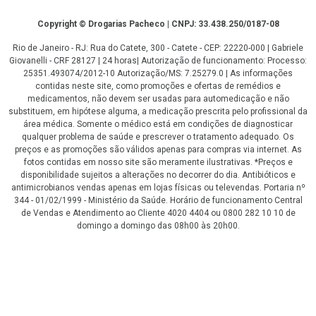
Copyright
Copyright © Drogarias Pacheco | CNPJ: 33.438.250/0187-08
Rio de Janeiro - RJ: Rua do Catete, 300 - Catete - CEP: 22220-000 | Gabriele
Giovanelli - CRF 28127 | 24 horas| Autorização de funcionamento: Processo:
25351.493074/2012-10 Autorização/MS: 7.25279.0 | As informações
contidas neste site, como promoções e ofertas de remédios e
medicamentos, não devem ser usadas para automedicação e não
substituem, em hipótese alguma, a medicação prescrita pelo profissional da
área médica. Somente o médico está em condições de diagnosticar
qualquer problema de saúde e prescrever o tratamento adequado. Os
preços e as promoções são válidos apenas para compras via internet. As
fotos contidas em nosso site são meramente ilustrativas. *Preços e
disponibilidade sujeitos a alterações no decorrer do dia. Antibióticos e
antimicrobianos vendas apenas em lojas físicas ou televendas. Portaria nº
344 - 01/02/1999 - Ministério da Saúde. Horário de funcionamento Central
de Vendas e Atendimento ao Cliente 4020 4404 ou 0800 282 10 10 de
domingo a domingo das 08h00 às 20h00.
LGPD Aceite os Cookies