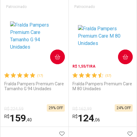
Prateleira
Patrocinado
Patrocinado
COMPRAR
COMPRAR
R$ 1,55/TIRA
(17)
(57)
Fralda Pampers Premium Care
Fralda Pampers Premium Care
Tamanho G 94 Unidades
M 80 Unidades
29% OFF
24% OFF
R$ 224,59
R$ 162,99
159
124
R$
R$
,40
,06
ADICIONAR AOS FAVORITOS
ADI
FECHAR
FECHAR
F
F