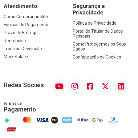
Atendimento
Segurança e
Privacidade
Como Comprar no Site
Política de Privacidade
Formas de Pagamento
Portal do Titular de Dados
Prazo de Entrega
Pessoais
Reembolso
Como Protegemos os Seus
Troca ou Devolução
Dados
Marketplace
Configuração de Cookies
YouTube
Instagram
Facebook
Twitter
Linkedin
Redes Sociais
formas de
Pagamento
PIX
MasterCard
VISA
ELO
AMEX
NuPay
Google Pay
Diners Club
Hipercard