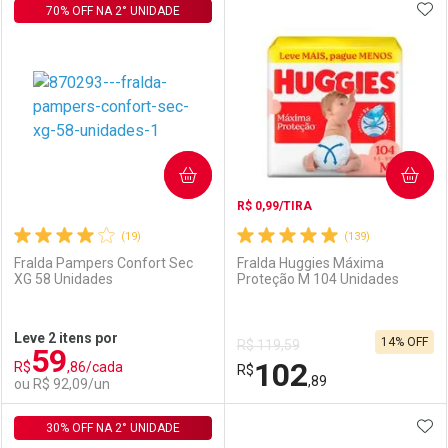
ADI
70% OFF NA 2° UNIDADE
FECHAR
FECHAR
F
F
Laboratório
Por Menos
Laboratório
Por Menos
COMPRAR
COMPRAR
R$ 0,99/TIRA
(19)
(139)
Fralda Pampers Confort Sec
Fralda Huggies Máxima
XG 58 Unidades
Proteção M 104 Unidades
Ativar Desconto
Ativar Desconto
Leve 2 itens por
14% OFF
R$ 119,59
59
Comprar sem Desconto
Comprar sem Desconto
102
R$
,86/cada
Comprar sem Desconto
R$
Comprar sem Desconto
Por R$ 119,90/cada
Por R$ 119,90/cada
,89
ou R$ 92,09/un
Por R$ 119,90/cada
Por R$ 119,90/cada
ADI
30% OFF NA 2° UNIDADE
FECHAR
FECHAR
F
F