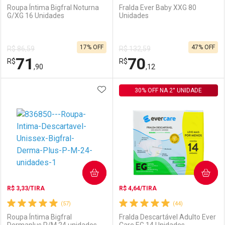
Roupa Íntima Bigfral Noturna
Fralda Ever Baby XXG 80
G/XG 16 Unidades
Unidades
Ativar Desconto
Ativar Desconto
17% OFF
47% OFF
R$ 86,59
R$ 132,59
Comprar sem Desconto
Comprar sem Desconto
71
70
R$
Comprar sem Desconto
R$
Comprar sem Desconto
Por R$ 109,90/cada
Por R$ 91,99/cada
,90
,12
Por R$ 109,90/cada
Por R$ 91,99/cada
ADICIONAR AOS FAVORITOS
FECHAR
FECHAR
30% OFF NA 2° UNIDADE
F
F
Laboratório
Por Menos
Laboratório
Por Menos
COMPRAR
COMPRAR
R$ 3,33/TIRA
R$ 4,64/TIRA
(57)
(44)
Roupa Íntima Bigfral
Fralda Descartável Adulto Ever