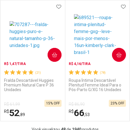
ADICIONAR AOS FAVORITOS
ADI
FECHAR
FECHAR
F
F
Laboratório
Por Menos
Laboratório
Por Menos
COMPRAR
COMPRAR
R$ 1,47/TIRA
R$ 4,16/TIRA
(21)
(78)
Fralda Descartável Huggies
Roupa Íntima Descartável
Premium Natural Care P 36
Plenitud Femme Ideal Para o
Unidades
Pós-Parto G/XG 16 Unidades
Ativar Desconto
Ativar Desconto
15% OFF
23% OFF
R$ 61,99
R$ 86,90
Comprar sem Desconto
Comprar sem Desconto
52
66
R$
Comprar sem Desconto
R$
Comprar sem Desconto
Por R$ 44,99/cada
Por R$ 44,99/cada
,89
,53
Por R$ 44,99/cada
Por R$ 44,99/cada
FECHAR
FECHAR
F
F
Você visualizou
48
de
1940
produtos