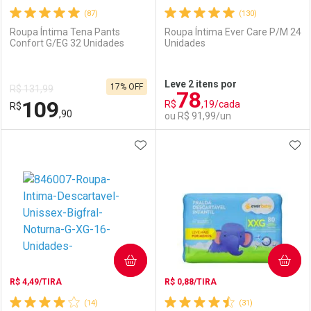
(87)
(130)
Roupa Íntima Tena Pants
Roupa Íntima Ever Care P/M 24
Confort G/EG 32 Unidades
Unidades
Ativar Desconto
Ativar Desconto
Leve 2 itens por
17% OFF
R$ 131,99
78
Comprar sem Desconto
Comprar sem Desconto
109
R$
,19/cada
R$
Comprar sem Desconto
Comprar sem Desconto
Por R$ 95,90/cada
Por R$ 109,90/cada
,90
ou R$ 91,99/un
Por R$ 95,90/cada
Por R$ 109,90/cada
ADICIONAR AOS FAVORITOS
ADI
FECHAR
FECHAR
F
F
Laboratório
Por Menos
Laboratório
Por Menos
COMPRAR
COMPRAR
R$ 4,49/TIRA
R$ 0,88/TIRA
(14)
(31)