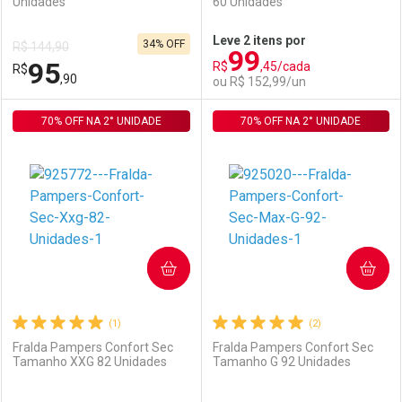
Unidades
60 Unidades
Ativar Desconto
Ativar Desconto
Leve 2 itens por
34% OFF
R$ 144,90
99
Comprar sem Desconto
Comprar sem Desconto
95
R$
,45/cada
R$
Comprar sem Desconto
Comprar sem Desconto
Por R$ 155,99/cada
Por R$ 110,24/cada
,90
ou R$ 152,99/un
Por R$ 155,99/cada
Por R$ 110,24/cada
70% OFF NA 2° UNIDADE
FECHAR
FECHAR
70% OFF NA 2° UNIDADE
F
F
Laboratório
Por Menos
Laboratório
Por Menos
COMPRAR
COMPRAR
(1)
(2)
Fralda Pampers Confort Sec
Fralda Pampers Confort Sec
Tamanho XXG 82 Unidades
Tamanho G 92 Unidades
Ativar Desconto
Ativar Desconto