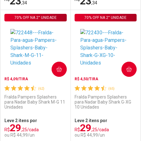
23
23
Por R$ 114,99/cada
Por R$ 114,99/cada
,34
,34
Por R$ 114,99/cada
Por R$ 114,99/cada
70% OFF NA 2° UNIDADE
FECHAR
FECHAR
70% OFF NA 2° UNIDADE
F
F
Laboratório
Por Menos
Laboratório
Por Menos
COMPRAR
COMPRAR
R$ 4,09/TIRA
R$ 4,50/TIRA
(62)
(65)
Fralda Pampers Splashers
Fralda Pampers Splashers
para Nadar Baby Shark M-G 11
para Nadar Baby Shark G-XG
Unidades
10 Unidades
Ativar Desconto
Ativar Desconto
Leve 2 itens por
Leve 2 itens por
29
29
Comprar sem Desconto
Comprar sem Desconto
R$
,25/cada
R$
,25/cada
Comprar sem Desconto
Comprar sem Desconto
Por R$ 23,34/cada
Por R$ 23,34/cada
ou R$ 44,99/un
ou R$ 44,99/un
Por R$ 23,34/cada
Por R$ 23,34/cada