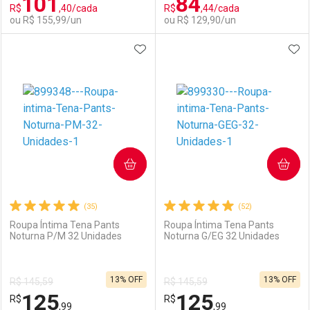
101
84
R$
,40/cada
R$
,44/cada
Comprar sem Desconto
Comprar sem Desconto
Por R$ 154,99/cada
Por R$ 154,99/cada
ou R$ 155,99/un
ou R$ 129,90/un
Por R$ 154,99/cada
Por R$ 154,99/cada
ADICIONAR AOS FAVORITOS
ADI
FECHAR
FECHAR
F
F
Laboratório
Por Menos
Laboratório
Por Menos
COMPRAR
COMPRAR
(35)
(52)
Roupa Íntima Tena Pants
Roupa Íntima Tena Pants
Noturna P/M 32 Unidades
Noturna G/EG 32 Unidades
Ativar Desconto
Ativar Desconto
13% OFF
13% OFF
R$ 145,59
R$ 145,59
Comprar sem Desconto
Comprar sem Desconto
125
125
R$
Comprar sem Desconto
R$
Comprar sem Desconto
Por R$ 155,99/cada
Por R$ 129,90/cada
,99
,99