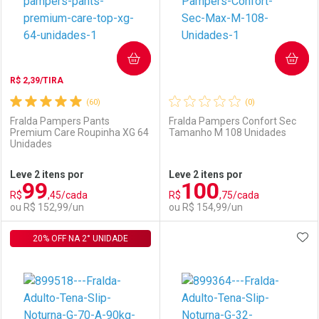
COMPRAR
COMPRAR
R$ 2,39/TIRA
(60)
(0)
Fralda Pampers Pants
Fralda Pampers Confort Sec
Premium Care Roupinha XG 64
Tamanho M 108 Unidades
Unidades
Ativar Desconto
Ativar Desconto
Leve 2 itens por
Leve 2 itens por
99
100
Comprar sem Desconto
Comprar sem Desconto
R$
,45/cada
R$
,75/cada
Comprar sem Desconto
Comprar sem Desconto
Por R$ 64,99/cada
Por R$ 64,90/cada
ou R$ 152,99/un
ou R$ 154,99/un
Por R$ 64,99/cada
Por R$ 64,90/cada
ADI
20% OFF NA 2° UNIDADE
FECHAR
FECHAR
F
F
Laboratório
Por Menos
Laboratório
Por Menos