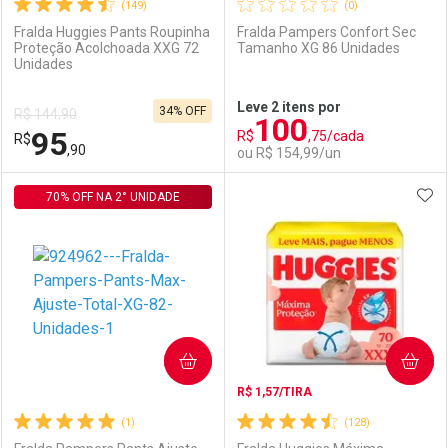
(149)
(0)
Fralda Huggies Pants Roupinha
Fralda Pampers Confort Sec
Proteção Acolchoada XXG 72
Tamanho XG 86 Unidades
Unidades
Ativar Desconto
Ativar Desconto
Leve 2 itens por
34% OFF
R$ 144,90
100
Comprar sem Desconto
Comprar sem Desconto
95
R$
,75/cada
R$
Comprar sem Desconto
Comprar sem Desconto
Por R$ 108,41/cada
Por R$ 95,90/cada
,90
ou R$ 154,99/un
Por R$ 108,41/cada
Por R$ 95,90/cada
ADI
70% OFF NA 2° UNIDADE
FECHAR
FECHAR
F
F
Laboratório
Por Menos
Laboratório
Por Menos
COMPRAR
COMPRAR
R$ 1,57/TIRA
(1)
(128)