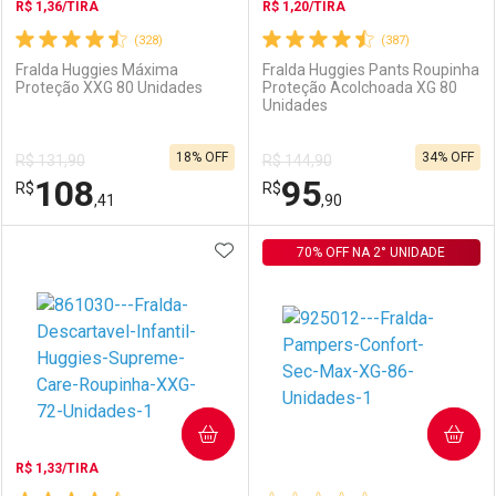
R$ 1,36/TIRA
R$ 1,20/TIRA
(328)
(387)
Fralda Huggies Máxima
Fralda Huggies Pants Roupinha
Proteção XXG 80 Unidades
Proteção Acolchoada XG 80
Unidades
Ativar Desconto
Ativar Desconto
18% OFF
34% OFF
R$ 131,90
R$ 144,90
Comprar sem Desconto
Comprar sem Desconto
108
95
R$
Comprar sem Desconto
R$
Comprar sem Desconto
Por R$ 97,99/cada
Por R$ 102,89/cada
,41
,90
Por R$ 97,99/cada
Por R$ 102,89/cada
ADICIONAR AOS FAVORITOS
FECHAR
FECHAR
70% OFF NA 2° UNIDADE
F
F
Laboratório
Por Menos
Laboratório
Por Menos
COMPRAR
COMPRAR
R$ 1,33/TIRA