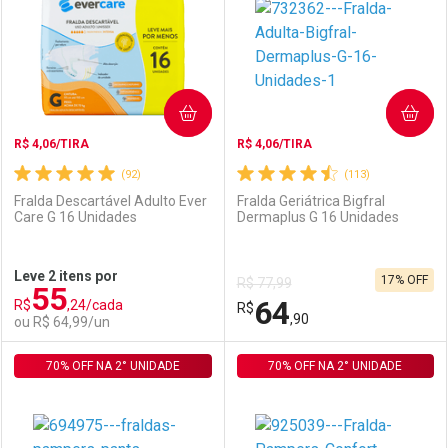
Laboratório
Por Menos
Laboratório
Por Menos
COMPRAR
COMPRAR
R$ 4,06/TIRA
R$ 4,06/TIRA
(92)
(113)
Fralda Descartável Adulto Ever
Fralda Geriátrica Bigfral
Care G 16 Unidades
Dermaplus G 16 Unidades
Ativar Desconto
Ativar Desconto
Leve 2 itens por
17% OFF
R$ 77,99
55
Comprar sem Desconto
Comprar sem Desconto
64
R$
,24/cada
Comprar sem Desconto
R$
Comprar sem Desconto
Por R$ 91,99/cada
Por R$ 79,99/cada
,90
ou R$ 64,99/un
Por R$ 91,99/cada
Por R$ 79,99/cada
70% OFF NA 2° UNIDADE
FECHAR
FECHAR
70% OFF NA 2° UNIDADE
F
F
Laboratório
Por Menos
Laboratório
Por Menos