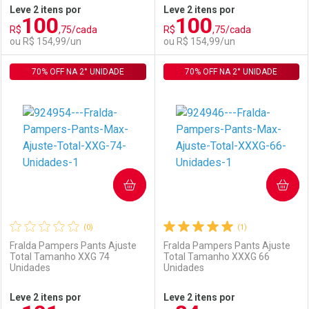
Leve 2 itens por
Leve 2 itens por
100
100
Comprar sem Desconto
Comprar sem Desconto
R$
,75/cada
R$
,75/cada
Comprar sem Desconto
Comprar sem Desconto
Por R$ 95,90/cada
Por R$ 152,99/cada
ou R$ 154,99/un
ou R$ 154,99/un
Por R$ 95,90/cada
Por R$ 152,99/cada
70% OFF NA 2° UNIDADE
FECHAR
FECHAR
70% OFF NA 2° UNIDADE
F
F
Laboratório
Por Menos
Laboratório
Por Menos
COMPRAR
COMPRAR
(0)
(1)
Fralda Pampers Pants Ajuste
Fralda Pampers Pants Ajuste
Total Tamanho XXG 74
Total Tamanho XXXG 66
Unidades
Unidades
Ativar Desconto
Ativar Desconto
Leve 2 itens por
Leve 2 itens por
Comprar sem Desconto
Comprar sem Desconto