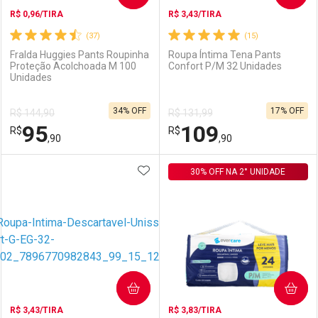
R$ 0,96/TIRA
R$ 3,43/TIRA
(37)
(15)
Fralda Huggies Pants Roupinha
Roupa Íntima Tena Pants
Proteção Acolchoada M 100
Confort P/M 32 Unidades
Unidades
Ativar Desconto
Ativar Desconto
34% OFF
17% OFF
R$ 144,90
R$ 131,99
Comprar sem Desconto
Comprar sem Desconto
95
109
R$
Comprar sem Desconto
R$
Comprar sem Desconto
Por R$ 102,99/cada
Por R$ 92,09/cada
,90
,90
Por R$ 102,99/cada
Por R$ 92,09/cada
ADICIONAR AOS FAVORITOS
FECHAR
FECHAR
30% OFF NA 2° UNIDADE
F
F
Laboratório
Por Menos
Laboratório
Por Menos
COMPRAR
COMPRAR
R$ 3,43/TIRA
R$ 3,83/TIRA