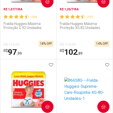
COMPRAR
COMPRAR
R$ 1,07/TIRA
R$ 1,25/TIRA
(183)
(237)
Fralda Huggies Máxima
Fralda Huggies Máxima
Proteção G 92 Unidades
Proteção XG 82 Unidades
18% OFF
14% OFF
R$ 119,59
R$ 119,59
97
102
R$
R$
,99
,89
ADICIONAR AOS FAVORITOS
ADI
FECHAR
FECHAR
F
F
Laboratório
Por Menos
Laboratório
Por Menos
COMPRAR
COMPRAR