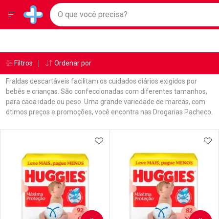
Drogarias Pacheco
Menu
Ir direto para a home
O que você precisa?
Baixe nosso APP e aproveite Ofertas Exclusivas!
Navegue pela página
Ir direto para o conteúdo
Faça a sua busca
Ir direto para a busca
Ir direto para a conta
Ir direto para a ajuda
Âncoras
Breadcrumb
Filtros
Ordenar por
Drogarias Pacheco
Fraldas
Ir direto para a notificações
Ir direto para o carrinho
Fraldas descartáveis facilitam os cuidados diários exigidos por
Ir direto para o menu
bebês e crianças. São confeccionadas com diferentes tamanhos,
para cada idade ou peso. Uma grande variedade de marcas, com
ótimos preços e promoções, você encontra nas Drogarias Pacheco.
Linkagens Internas em Destaque
Promoções em Destaque
Prateleira
ADICIONAR AOS FAVORITOS
ADI