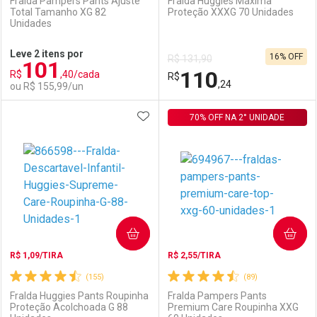
Fralda Pampers Pants Ajuste
Fralda Huggies Máxima
Total Tamanho XG 82
Proteção XXXG 70 Unidades
Unidades
Ativar Desconto
Ativar Desconto
Leve 2 itens por
16% OFF
R$ 131,90
101
Comprar sem Desconto
Comprar sem Desconto
110
R$
,40/cada
Comprar sem Desconto
R$
Comprar sem Desconto
Por R$ 95,90/cada
Por R$ 154,99/cada
,24
ou R$ 155,99/un
Por R$ 95,90/cada
Por R$ 154,99/cada
ADICIONAR AOS FAVORITOS
FECHAR
FECHAR
70% OFF NA 2° UNIDADE
F
F
Laboratório
Por Menos
Laboratório
Por Menos
COMPRAR
COMPRAR
R$ 1,09/TIRA
R$ 2,55/TIRA
(155)
(89)
Fralda Huggies Pants Roupinha
Fralda Pampers Pants
Proteção Acolchoada G 88
Premium Care Roupinha XXG