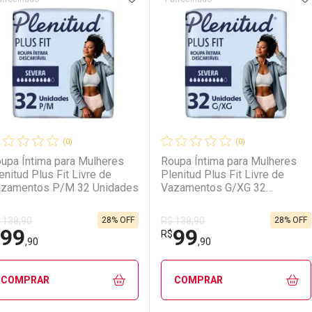
(0)
(0)
upa Íntima para Mulheres
Roupa Íntima para Mulheres
enitud Plus Fit Livre de
Plenitud Plus Fit Livre de
zamentos P/M 32 Unidades
Vazamentos G/XG 32
Unidades
28% OFF
28% OFF
 138,90
R$ 138,90
99
99
R$
LO TERMO DIGITADO
,90
,90
COMPRAR
COMPRAR