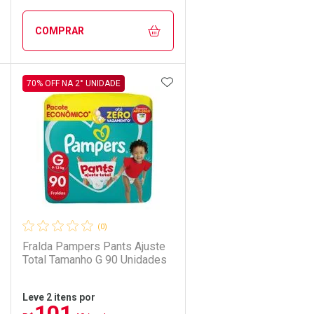
Comprar sem Desconto
Comprar sem Desconto
COMPRAR
Por R$ 155,99/cada
Por R$ 155,99/cada
DICIONAR AOS FAVORITOS
ADICIONAR AOS FAVORIT
ECHAR
ECHAR
FECHAR
FECHAR
70% OFF NA 2° UNIDADE
Laboratório
Por Menos
(0)
Fralda Pampers Pants Ajuste
Total Tamanho G 90 Unidades
Leve 2 itens por
101
Comprar 2 unidades