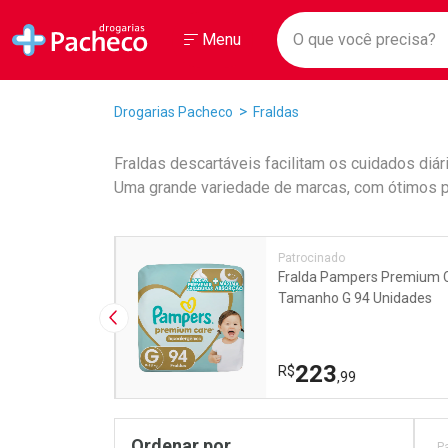
Drogarias Pacheco
Menu
Faça a sua 
O que você prec
Ir direto para a home
Abrir ou Fechar
Menu
Navegue pela página
Ir direto para o conteúdo
Ir direto para a busca
Ir direto para a conta
Breadcrumb
Drogarias Pacheco
Fraldas
Ir direto para a ajuda
Ir direto para a notificações
Fraldas descartáveis facilitam os cuidados diá
Ir direto para o carrinho
Uma grande variedade de marcas, com ótimos p
Ir direto para o menu
Promoções em Destaqu
Patrocinado
s Confort Sec
Fralda Pampers Premium 
nidades
Tamanho G 94 Unidades
Imagem Anterior
223
R$
,99
Pr
Ordenar por
P