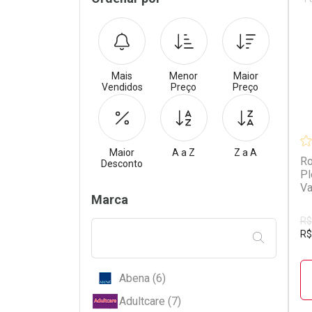
Sidebar
Mais
Menor
Maior
Vendidos
Preço
Preço
Maior
A a Z
Z a A
Ro
Desconto
Pl
Va
Filtros
Marca
R$
R$
FILTRAR PE
Abena (6)
Adultcare (7)