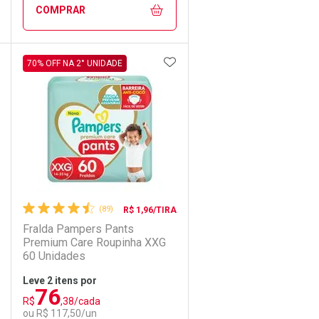
Comprar sem Desconto
Comprar sem Desconto
COMPRAR
Por R$ 95,90/cada
Por R$ 95,90/cada
DICIONAR AOS FAVORITOS
ADICIONAR AOS FAVORIT
ECHAR
ECHAR
FECHAR
FECHAR
70% OFF NA 2° UNIDADE
Laboratório
Por Menos
(89)
R$ 1,96/TIRA
Fralda Pampers Pants
Premium Care Roupinha XXG
60 Unidades
Leve 2 itens por
76
Comprar 2 unidades
R$
,38/cada
Ativar Desconto
Por R$ 101,40/cada
ou R$ 117,50/un