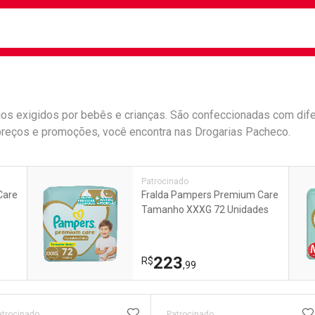
busca
isa?
rios exigidos por bebês e crianças. São confeccionadas com dif
reços e promoções, você encontra nas Drogarias Pacheco.
e
Patrocinado
Care
Fralda Pampers Premium Care
Tamanho XXXG 72 Unidades
223
R$
,99
ateleira
ADICIONAR AOS FAVORITOS
A
atrocinado
Patrocinado