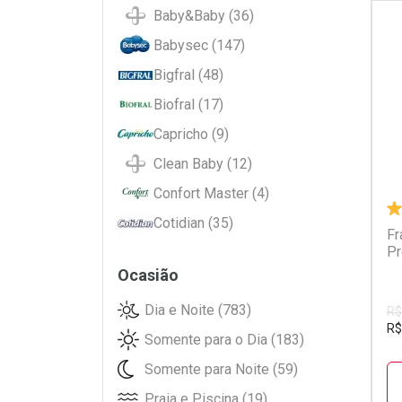
Baby&Baby (36)
Babysec (147)
L
P
Bigfral (48)
Biofral (17)
Capricho (9)
Clean Baby (12)
Confort Master (4)
Cotidian (35)
Fr
Pr
Cremer (30)
Ocasião
Dogs Care (4)
Dia e Noite (783)
Dog's Care (24)
R$
R$
Somente para o Dia (183)
ESTRELINHA (5)
Somente para Noite (59)
Ever Baby (38)
Praia e Piscina (19)
Ever Care (24)