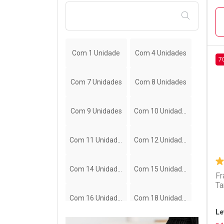
Turma da Mônica (11)
FILTRAR PE
TURMA DA MONICA BABY (21)
Wellness (4)
Com 1 Unidade
Com 4 Unidades
7
L
P
Com 7 Unidades
Com 8 Unidades
Com 9 Unidades
Com 10 Unidades
Com 11 Unidades
Com 12 Unidades
Com 14 Unidades
Com 15 Unidades
Fr
Ta
Com 16 Unidades
Com 18 Unidades
Le