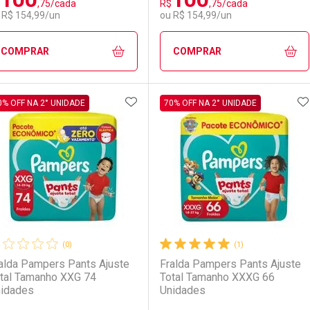
,75/cada
R$
,75/cada
Ativar Desconto
Ativar Desconto
 R$ 154,99/un
ou R$ 154,99/un
Comprar sem Desconto
Comprar sem Desconto
Comprar sem Desconto
Comprar sem Desconto
COMPRAR
COMPRAR
Por R$ 110,24/cada
Por R$ 110,24/cada
Por R$ 95,90/cada
Por R$ 95,90/cada
ADICIONAR AOS FAVORITOS
A
FECHAR
FECHAR
F
F
0% OFF NA 2° UNIDADE
70% OFF NA 2° UNIDADE
aboratório
or Menos
Laboratório
Por Menos
(0)
(1)
alda Pampers Pants Ajuste
Fralda Pampers Pants Ajuste
tal Tamanho XXG 74
Total Tamanho XXXG 66
idades
Unidades