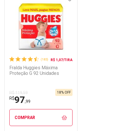
(183)
R$ 1,07/TIRA
Fralda Huggies Máxima
Proteção G 92 Unidades
18% OFF
R$ 119,59
97
R$
,99
COMPRAR