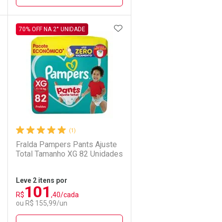
DICIONAR AOS FAVORITOS
ADICIONAR AOS FAVORIT
ECHAR
ECHAR
FECHAR
FECHAR
70% OFF NA 2° UNIDADE
Laboratório
Por Menos
(1)
Fralda Pampers Pants Ajuste
Total Tamanho XG 82 Unidades
Leve 2 itens por
101
R$
,40/cada
Ativar Desconto
ou R$ 155,99/un