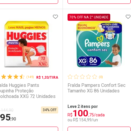
ADICIONAR AOS FAVORITOS
A
FECHAR
FECHAR
F
F
70% OFF NA 2° UNIDADE
aboratório
or Menos
Laboratório
Por Menos
LO TERMO DIGITADO
(149)
(0)
R$ 1,33/TIRA
alda Huggies Pants
Fralda Pampers Confort Sec
upinha Proteção
Tamanho XG 86 Unidades
olchoada XXG 72 Unidades
Leve 2 itens por
100
34% OFF
 144,90
95
R$
,75/cada
Ativar Desconto
Ativar Desconto
,90
ou R$ 154,99/un