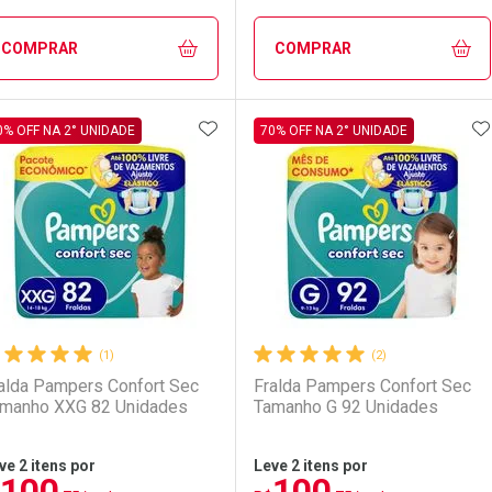
LO TERMO DIGITADO
Comprar sem Desconto
Comprar sem Desconto
Comprar sem Desconto
Comprar sem Desconto
COMPRAR
COMPRAR
Por R$ 95,90/cada
Por R$ 95,90/cada
Por R$ 154,99/cada
Por R$ 154,99/cada
ADICIONAR AOS FAVORITOS
A
FECHAR
FECHAR
F
F
0% OFF NA 2° UNIDADE
70% OFF NA 2° UNIDADE
aboratório
or Menos
Laboratório
Por Menos
(1)
(2)
alda Pampers Confort Sec
Fralda Pampers Confort Sec
manho XXG 82 Unidades
Tamanho G 92 Unidades
ve 2 itens por
Leve 2 itens por
100
100