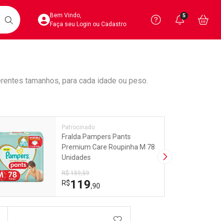
Acesse sua Conta
Precisa de 
Notific
Aces
Bem Vindo,
5
Você po
notifica
Vo
it
BUSCAR
Ver Recursos 
Faça seu Login ou Cadastro
Atendimento ao 
Linkage
erentes tamanhos, para cada idade ou peso.
Central de Ajud
Televendas
4020-4404
Patrocinado
Fralda Pampers Pants
Premium Care Roupinha M 78
Unidades
Próxima Imagem
R$ 159,59
119
R$
,90
DICIONAR AOS FAVORITOS
ADICIONAR AOS FAVORIT