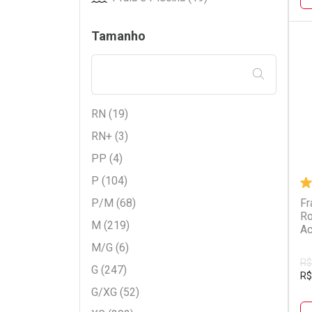
Ever Green (7)
Tamanho
Gaboni (3)
Geriatex (2)
L
P
FILTRAR PE
Hartmann (3)
Huggies (275)
RN (19)
RN+ (3)
Incomfral (1)
PP (4)
Jumbinho (8)
P (104)
Lifree (8)
P/M (68)
Fr
Looney Tunes (8)
Ro
M (219)
Looping (5)
Ac
M/G (6)
MamyPoko (136)
R$
G (247)
Mardam (2)
R$
G/XG (52)
Mili (32)