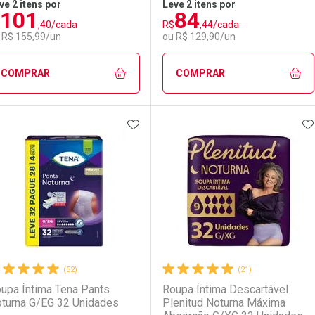
ve 2 itens por
Leve 2 itens por
101
84
Comprar 2 unidades
Comprar 2 unidades
,40/cada
R$
,44/cada
Ativar Desconto
Ativar Desconto
Por R$ 100,75/cada
Por R$ 100,75/cada
 R$ 155,99/un
ou R$ 129,90/un
Comprar sem Desconto
Comprar sem Desconto
Comprar sem Desconto
Comprar sem Desconto
COMPRAR
COMPRAR
Por R$ 154,99/cada
Por R$ 154,99/cada
Por R$ 154,99/cada
Por R$ 154,99/cada
ADICIONAR AOS FAVORITOS
A
FECHAR
FECHAR
F
F
aboratório
or Menos
Laboratório
Por Menos
(52)
(21)
upa Íntima Tena Pants
Roupa Íntima Descartável
turna G/EG 32 Unidades
Plenitud Noturna Máxima