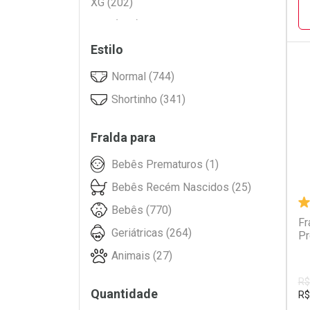
XG (202)
MILI (34)
XXG (135)
Moderate (15)
XXXG (14)
Estilo
Natural Baby (23)
EG (31)
Normal (744)
Pampers (465)
Tamanho Único (5)
L
P
Shortinho (341)
Personal (40)
Personal Baby (16)
Fralda para
Pet Society (3)
Bebês Prematuros (1)
Piquitucho (33)
Bebês Recém Nascidos (25)
Plenitud (79)
Bebês (770)
Pom Pom (41)
Fr
Geriátricas (264)
Pr
Sentir Bem (3)
Animais (27)
SH-RD (10)
SMILINGUIDO (15)
R$
Quantidade
R$
Tena (193)