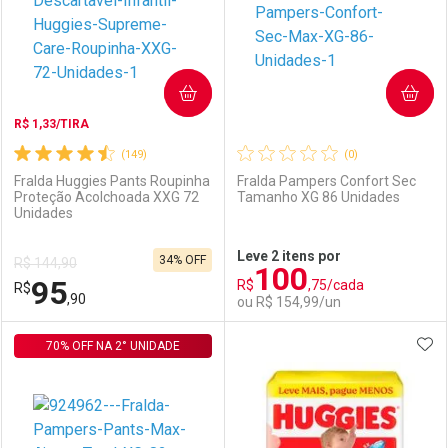
COMPRAR
COMPRAR
R$ 1,33/TIRA
(149)
(0)
Fralda Huggies Pants Roupinha
Fralda Pampers Confort Sec
Proteção Acolchoada XXG 72
Tamanho XG 86 Unidades
Unidades
Ativar Desconto
Ativar Desconto
Leve 2 itens por
34% OFF
R$ 144,90
100
Comprar sem Desconto
Comprar sem Desconto
95
R$
,75/cada
R$
Comprar sem Desconto
Comprar sem Desconto
Por R$ 104,90/cada
Por R$ 95,90/cada
,90
ou R$ 154,99/un
Por R$ 104,90/cada
Por R$ 95,90/cada
ADI
70% OFF NA 2° UNIDADE
FECHAR
FECHAR
F
F
Laboratório
Por Menos
Laboratório
Por Menos