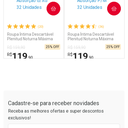
COMPRAR
COMPRAR
Comprar sem Desconto
Comprar sem Desconto
Comprar sem Desconto
Comprar sem Desconto
Por R$ 54,99/cada
Por R$ 37,99/cada
Por R$ 54,99/cada
Por R$ 37,99/cada
(20)
(36)
Roupa Íntima Descartável
Roupa Íntima Descartável
Plenitud Noturna Máxima
Plenitud Noturna Máxima
Absorção G/XG 32 Unidades
Absorção P/M 32 Unidades
25% OFF
25% OFF
R$ 159,90
R$ 159,90
119
119
R$
R$
,90
,90
FECHAR
FECHAR
FEC
FEC
Laboratório
Laboratório
Por Menos
Por Menos
Tudo sobre a Drogarias Pacheco
Cadastre-se para receber novidades
Receba as melhores ofertas e super descontos
exclusivos!
Preencha o formulário abaixo para receber 
Ativar Desconto
Ativar Desconto