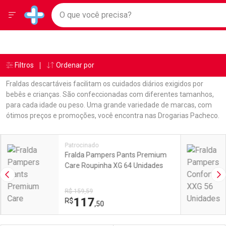
Drogarias Pacheco
Menu
Ir direto para a home
O que você precisa?
Baixe nosso APP e aproveite Ofertas Exclusivas!
Navegue pela página
Ir direto para o conteúdo
Faça a sua busca
Ir direto para a busca
Ir direto para a conta
Ir direto para a ajuda
Âncoras
Breadcrumb
Filtros
Ordenar por
Drogarias Pacheco
Fraldas
Ir direto para a notificações
Ir direto para o carrinho
Fraldas descartáveis facilitam os cuidados diários exigidos por
Ir direto para o menu
bebês e crianças. São confeccionadas com diferentes tamanhos,
para cada idade ou peso. Uma grande variedade de marcas, com
ótimos preços e promoções, você encontra nas Drogarias Pacheco.
Linkagens Internas em Destaque
Promoções em Destaque
Patrocinado
Fralda Pampers Pants Premium
Care Roupinha XG 64 Unidades
Imagem Anterior
Pr
R$ 159,59
117
R$
,50