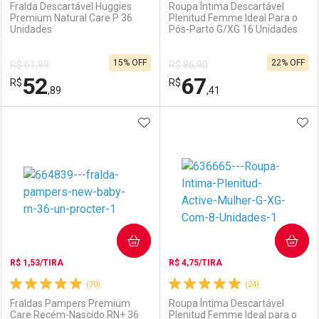
Fralda Descartável Huggies
Roupa Íntima Descartável
Premium Natural Care P 36
Plenitud Femme Ideal Para o
Unidades
Pós-Parto G/XG 16 Unidades
Ativar Desconto
Ativar Desconto
15% OFF
22% OFF
R$ 61,99
R$ 86,90
Comprar sem Desconto
Comprar sem Desconto
52
67
R$
Comprar sem Desconto
R$
Comprar sem Desconto
Por R$ 27,79/cada
Por R$ 44,99/cada
,89
,41
Por R$ 27,79/cada
Por R$ 44,99/cada
ADICIONAR AOS FAVORITOS
ADI
FECHAR
FECHAR
F
F
Laboratório
Por Menos
Laboratório
Por Menos
COMPRAR
COMPRAR
R$ 1,53/TIRA
R$ 4,75/TIRA
(70)
(24)
Fraldas Pampers Premium
Roupa Íntima Descartável
Care Recém-Nascido RN+ 36
Plenitud Femme Ideal para o