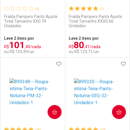
(0)
(1)
Fralda Pampers Pants Ajuste
Fralda Pampers Pants Ajuste
Total Tamanho XXG 74
Total Tamanho XXXG 66
Unidades
Unidades
Ativar Desconto
Ativar Desconto
Leve 2 itens por
Leve 2 itens por
101
80
Comprar sem Desconto
Comprar sem Desconto
R$
,40/cada
R$
,41/cada
Comprar sem Desconto
Comprar sem Desconto
Por R$ 154,99/cada
Por R$ 154,99/cada
ou R$ 155,99/un
ou R$ 123,71/un
Por R$ 154,99/cada
Por R$ 154,99/cada
ADICIONAR AOS FAVORITOS
ADI
FECHAR
FECHAR
F
F
Laboratório
Por Menos
Laboratório
Por Menos
COMPRAR
COMPRAR
(35)
(52)