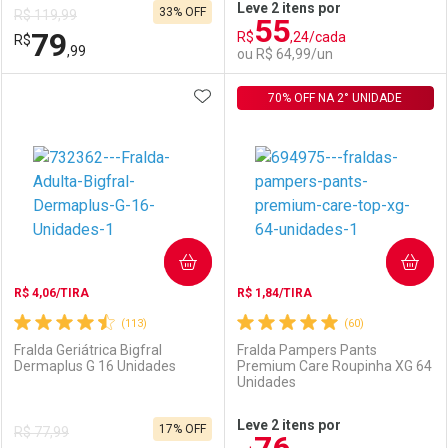
Leve 2 itens por
33% OFF
R$ 119,99
55
Comprar sem Desconto
Comprar sem Desconto
79
R$
,24/cada
R$
Comprar sem Desconto
Comprar sem Desconto
Por R$ 102,89/cada
Por R$ 91,99/cada
,99
ou R$ 64,99/un
Por R$ 102,89/cada
Por R$ 91,99/cada
ADICIONAR AOS FAVORITOS
FECHAR
FECHAR
70% OFF NA 2° UNIDADE
F
F
Laboratório
Por Menos
Laboratório
Por Menos
COMPRAR
COMPRAR
R$ 4,06/TIRA
R$ 1,84/TIRA
(113)
(60)
Fralda Geriátrica Bigfral
Fralda Pampers Pants
Dermaplus G 16 Unidades
Premium Care Roupinha XG 64
Unidades
Ativar Desconto
Ativar Desconto
Leve 2 itens por
17% OFF
R$ 77,99
Comprar sem Desconto
Comprar sem Desconto