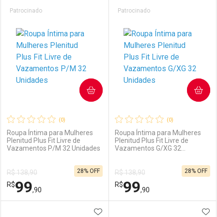
Prateleira
Patrocinado
Patrocinado
COMPRAR
COMPRAR
(0)
(0)
Roupa Íntima para Mulheres
Roupa Íntima para Mulheres
Plenitud Plus Fit Livre de
Plenitud Plus Fit Livre de
Vazamentos P/M 32 Unidades
Vazamentos G/XG 32
Unidades
28% OFF
28% OFF
R$ 138,90
R$ 138,90
99
99
R$
R$
,90
,90
ADICIONAR AOS FAVORITOS
ADI
FECHAR
FECHAR
F
F