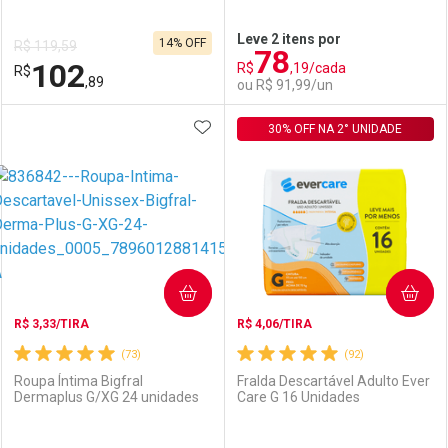
Ativar Desconto
Ativar Desconto
Leve 2 itens por
14% OFF
R$ 119,59
78
Comprar sem Desconto
Comprar sem Desconto
102
R$
,19/cada
R$
Comprar sem Desconto
Comprar sem Desconto
Por R$ 119,90/cada
Por R$ 119,90/cada
,89
ou R$ 91,99/un
Por R$ 119,90/cada
Por R$ 119,90/cada
ADICIONAR AOS FAVORITOS
FECHAR
FECHAR
30% OFF NA 2° UNIDADE
F
F
Laboratório
Por Menos
Laboratório
Por Menos
COMPRAR
COMPRAR
R$ 3,33/TIRA
R$ 4,06/TIRA
(73)
(92)
Roupa Íntima Bigfral
Fralda Descartável Adulto Ever
Dermaplus G/XG 24 unidades
Care G 16 Unidades
Ativar Desconto
Ativar Desconto