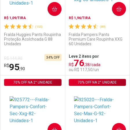
COMPRAR
COMPRAR
R$ 1,09/TIRA
R$ 1,96/TIRA
(155)
(89)
Fralda Huggies Pants Roupinha
Fralda Pampers Pants
Proteção Acolchoada G 88
Premium Care Roupinha XXG
Unidades
60 Unidades
Ativar Desconto
Ativar Desconto
Leve 2 itens por
34% OFF
R$ 144,90
76
Comprar sem Desconto
Comprar sem Desconto
95
R$
,38/cada
R$
Comprar sem Desconto
Comprar sem Desconto
Por R$ 155,99/cada
Por R$ 106,61/cada
,90
ou R$ 117,50/un
Por R$ 155,99/cada
Por R$ 106,61/cada
70% OFF NA 2° UNIDADE
FECHAR
FECHAR
70% OFF NA 2° UNIDADE
F
F
Laboratório
Por Menos
Laboratório
Por Menos
COMPRAR
COMPRAR