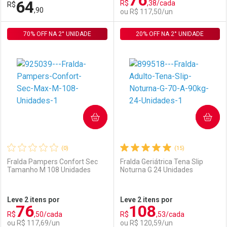
76
64
R$
,38/cada
R$
Comprar sem Desconto
Comprar sem Desconto
Por R$ 79,99/cada
Por R$ 64,99/cada
,90
ou R$ 117,50/un
Por R$ 79,99/cada
Por R$ 64,99/cada
70% OFF NA 2° UNIDADE
FECHAR
FECHAR
20% OFF NA 2° UNIDADE
F
F
Laboratório
Por Menos
Laboratório
Por Menos
COMPRAR
COMPRAR
(0)
(15)
Fralda Pampers Confort Sec
Fralda Geriátrica Tena Slip
Tamanho M 108 Unidades
Noturna G 24 Unidades
Ativar Desconto
Ativar Desconto
Leve 2 itens por
Leve 2 itens por
76
108
Comprar sem Desconto
Comprar sem Desconto
R$
,50/cada
R$
,53/cada
Comprar sem Desconto
Comprar sem Desconto
Por R$ 64,90/cada
Por R$ 117,50/cada
ou R$ 117,69/un
ou R$ 120,59/un
Por R$ 64,90/cada
Por R$ 117,50/cada