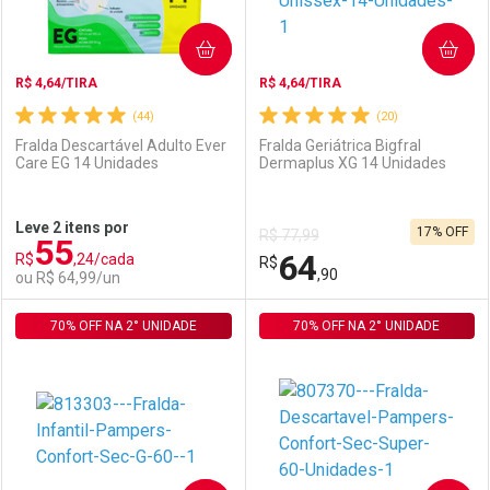
COMPRAR
COMPRAR
R$ 4,64/TIRA
R$ 4,64/TIRA
(44)
(20)
Fralda Descartável Adulto Ever
Fralda Geriátrica Bigfral
Care EG 14 Unidades
Dermaplus XG 14 Unidades
Ativar Desconto
Ativar Desconto
Leve 2 itens por
17% OFF
R$ 77,99
55
Comprar sem Desconto
Comprar sem Desconto
64
R$
,24/cada
Comprar sem Desconto
R$
Comprar sem Desconto
Por R$ 89,90/cada
Por R$ 79,99/cada
,90
ou R$ 64,99/un
Por R$ 89,90/cada
Por R$ 79,99/cada
70% OFF NA 2° UNIDADE
FECHAR
FECHAR
70% OFF NA 2° UNIDADE
F
F
Laboratório
Por Menos
Laboratório
Por Menos