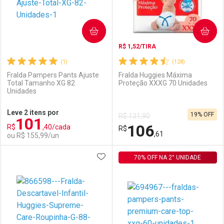
COMPRAR
COMPRAR
R$ 1,52/TIRA
(1)
(128)
Fralda Pampers Pants Ajuste
Fralda Huggies Máxima
Total Tamanho XG 82
Proteção XXXG 70 Unidades
Unidades
Ativar Desconto
Ativar Desconto
Leve 2 itens por
19% OFF
R$ 131,90
101
Comprar sem Desconto
Comprar sem Desconto
106
R$
,40/cada
Comprar sem Desconto
R$
Comprar sem Desconto
Por R$ 95,90/cada
Por R$ 154,99/cada
,61
ou R$ 155,99/un
Por R$ 95,90/cada
Por R$ 154,99/cada
ADICIONAR AOS FAVORITOS
FECHAR
FECHAR
70% OFF NA 2° UNIDADE
F
F
Laboratório
Por Menos
Laboratório
Por Menos