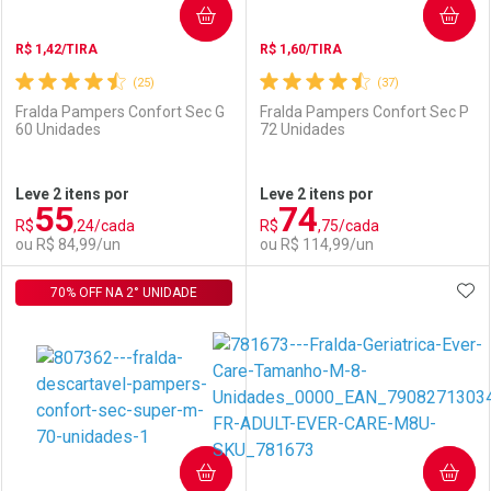
COMPRAR
COMPRAR
R$ 1,42/TIRA
R$ 1,60/TIRA
(25)
(37)
Fralda Pampers Confort Sec G
Fralda Pampers Confort Sec P
60 Unidades
72 Unidades
Ativar Desconto
Ativar Desconto
Leve 2 itens por
Leve 2 itens por
55
74
Comprar sem Desconto
Comprar sem Desconto
R$
,24/cada
R$
,75/cada
Comprar sem Desconto
Comprar sem Desconto
Por R$ 64,99/cada
Por R$ 64,90/cada
ou R$ 84,99/un
ou R$ 114,99/un
Por R$ 64,99/cada
Por R$ 64,90/cada
ADI
70% OFF NA 2° UNIDADE
FECHAR
FECHAR
F
F
Laboratório
Por Menos
Laboratório
Por Menos
COMPRAR
COMPRAR