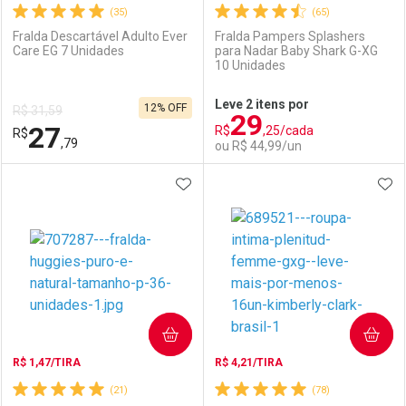
(35)
(65)
Fralda Descartável Adulto Ever
Fralda Pampers Splashers
Care EG 7 Unidades
para Nadar Baby Shark G-XG
10 Unidades
Ativar Desconto
Ativar Desconto
Leve 2 itens por
12% OFF
R$ 31,59
29
Comprar sem Desconto
Comprar sem Desconto
27
R$
,25/cada
R$
Comprar sem Desconto
Comprar sem Desconto
Por R$ 89,08/cada
Por R$ 27,79/cada
,79
ou R$ 44,99/un
Por R$ 89,08/cada
Por R$ 27,79/cada
ADICIONAR AOS FAVORITOS
ADI
FECHAR
FECHAR
F
F
Laboratório
Por Menos
Laboratório
Por Menos
COMPRAR
COMPRAR
R$ 1,47/TIRA
R$ 4,21/TIRA
(21)
(78)