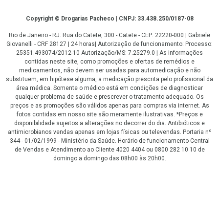
Copyright
Copyright © Drogarias Pacheco | CNPJ: 33.438.250/0187-08
Rio de Janeiro - RJ: Rua do Catete, 300 - Catete - CEP: 22220-000 | Gabriele
Giovanelli - CRF 28127 | 24 horas| Autorização de funcionamento: Processo:
25351.493074/2012-10 Autorização/MS: 7.25279.0 | As informações
contidas neste site, como promoções e ofertas de remédios e
medicamentos, não devem ser usadas para automedicação e não
substituem, em hipótese alguma, a medicação prescrita pelo profissional da
área médica. Somente o médico está em condições de diagnosticar
qualquer problema de saúde e prescrever o tratamento adequado. Os
preços e as promoções são válidos apenas para compras via internet. As
fotos contidas em nosso site são meramente ilustrativas. *Preços e
disponibilidade sujeitos a alterações no decorrer do dia. Antibióticos e
antimicrobianos vendas apenas em lojas físicas ou televendas. Portaria nº
344 - 01/02/1999 - Ministério da Saúde. Horário de funcionamento Central
de Vendas e Atendimento ao Cliente 4020 4404 ou 0800 282 10 10 de
domingo a domingo das 08h00 às 20h00.
LGPD Aceite os Cookies