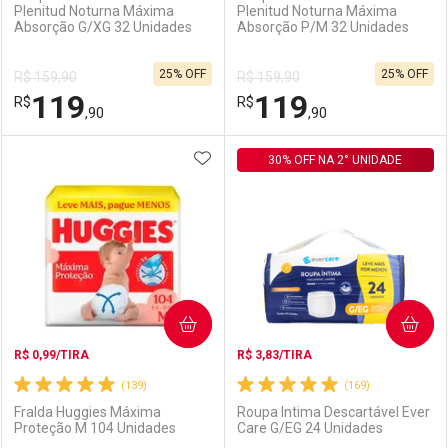
Plenitud Noturna Máxima
Plenitud Noturna Máxima
Absorção G/XG 32 Unidades
Absorção P/M 32 Unidades
Ativar Desconto
Ativar Desconto
25% OFF
25% OFF
R$ 159,90
R$ 159,90
Comprar sem Desconto
Comprar sem Desconto
119
119
R$
Comprar sem Desconto
R$
Comprar sem Desconto
Por R$ 125,99/cada
Por R$ 125,99/cada
,90
,90
Por R$ 125,99/cada
Por R$ 125,99/cada
ADICIONAR AOS FAVORITOS
FECHAR
FECHAR
30% OFF NA 2° UNIDADE
F
F
Laboratório
Por Menos
Laboratório
Por Menos
COMPRAR
COMPRAR
R$ 0,99/TIRA
R$ 3,83/TIRA
(139)
(169)
Fralda Huggies Máxima
Roupa Intima Descartável Ever
Proteção M 104 Unidades
Care G/EG 24 Unidades