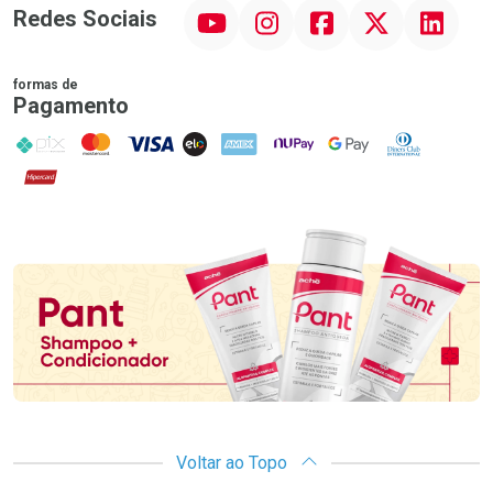
YouTube
Instagram
Facebook
Twitter
Linkedin
Redes Sociais
formas de
Pagamento
PIX
MasterCard
VISA
ELO
AMEX
NuPay
Google Pay
Diners Club
Hipercard
Promoção em Destaque
Voltar ao Topo