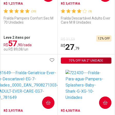
R$ 1,27/TIRA
R$ 3,47/TIRA
(33)
(9)
Fralda Pampers Confort Sec M
Fralda Descartável Adulto Ever
70 Unidades
Care M 8 Unidades
Ativar Desconto
Ativar Desconto
Leve 2 itens por
12% OFF
R$ 31,59
57
Comprar sem Desconto
Comprar sem Desconto
27
R$
,90/cada
Comprar sem Desconto
R$
Comprar sem Desconto
Por R$ 84,99/cada
Por R$ 114,99/cada
,79
ou R$ 89,08/un
Por R$ 84,99/cada
Por R$ 114,99/cada
ADICIONAR AOS FAVORITOS
FECHAR
FECHAR
70% OFF NA 2° UNIDADE
F
F
Laboratório
Por Menos
Laboratório
Por Menos
COMPRAR
COMPRAR
R$ 3,97/TIRA
R$ 4,50/TIRA