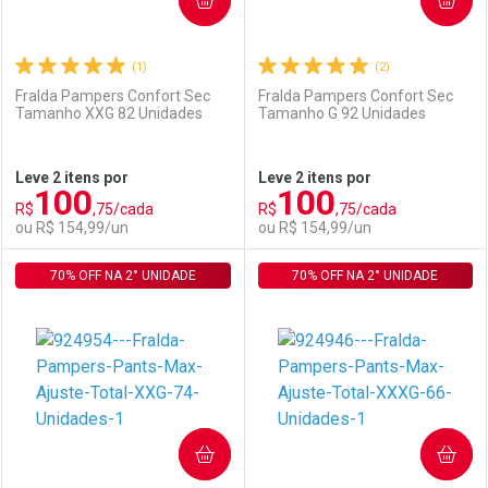
(1)
(2)
Fralda Pampers Confort Sec
Fralda Pampers Confort Sec
Tamanho XXG 82 Unidades
Tamanho G 92 Unidades
Ativar Desconto
Ativar Desconto
Leve 2 itens por
Leve 2 itens por
100
100
Comprar sem Desconto
Comprar sem Desconto
R$
,75/cada
R$
,75/cada
Comprar sem Desconto
Comprar sem Desconto
Por R$ 95,90/cada
Por R$ 117,50/cada
ou R$ 154,99/un
ou R$ 154,99/un
Por R$ 95,90/cada
Por R$ 117,50/cada
70% OFF NA 2° UNIDADE
FECHAR
FECHAR
70% OFF NA 2° UNIDADE
F
F
Laboratório
Por Menos
Laboratório
Por Menos
COMPRAR
COMPRAR