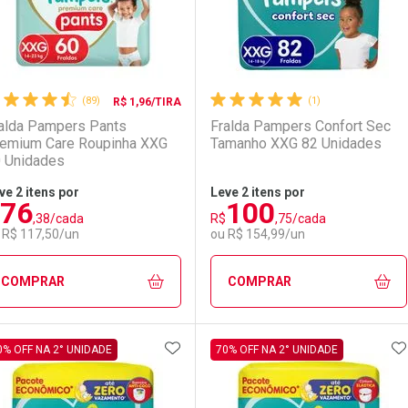
(89)
(1)
R$ 1,96/TIRA
alda Pampers Pants
Fralda Pampers Confort Sec
emium Care Roupinha XXG
Tamanho XXG 82 Unidades
 Unidades
ve 2 itens por
Leve 2 itens por
76
100
Comprar 2 unidades
,38/cada
R$
,75/cada
Ativar Desconto
Ativar Desconto
Por R$ 101,40/cada
 R$ 117,50/un
ou R$ 154,99/un
LO TERMO DIGITADO
Comprar sem Desconto
Comprar sem Desconto
Comprar sem Desconto
Comprar sem Desconto
COMPRAR
COMPRAR
Por R$ 155,99/cada
Por R$ 155,99/cada
Por R$ 106,61/cada
Por R$ 106,61/cada
ADICIONAR AOS FAVORITOS
A
FECHAR
FECHAR
F
F
0% OFF NA 2° UNIDADE
70% OFF NA 2° UNIDADE
aboratório
or Menos
Laboratório
Por Menos