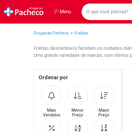
Drogarias Pacheco
Menu
Faça a sua 
O que você prec
Ir direto para a home
Abrir ou Fechar
Menu
Navegue pela página
Ir direto para o conteúdo
Ir direto para a busca
Ir direto para a conta
Breadcrumb
Drogarias Pacheco
Fraldas
Ir direto para a ajuda
Ir direto para a notificações
Fraldas descartáveis facilitam os cuidados diá
Ir direto para o carrinho
Uma grande variedade de marcas, com ótimos p
Ir direto para o menu
Promoções em Destaqu
Pr
Sidebar
Ordenar por
Mais
Menor
Maior
Vendidos
Preço
Preço