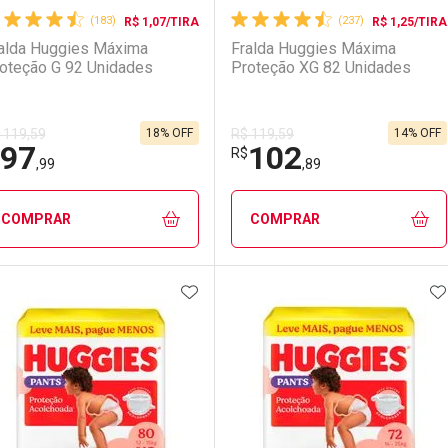
(183)
(237)
R$ 1,07/TIRA
R$ 1,25/TIRA
alda Huggies Máxima
Fralda Huggies Máxima
oteção G 92 Unidades
Proteção XG 82 Unidades
18% OFF
14% OFF
 119,59
R$ 119,59
97
102
R$
LO TERMO DIGITADO
,99
,89
COMPRAR
COMPRAR
ADICIONAR AOS FAVORITOS
A
FECHAR
FECHAR
F
F
aboratório
or Menos
Laboratório
Por Menos