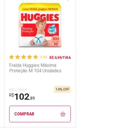
Laboratório
Por Menos
(139)
R$ 0,99/TIRA
Fralda Huggies Máxima
Proteção M 104 Unidades
14% OFF
R$ 119,59
102
Ativar Desconto
R$
,89
Comprar sem Desconto
Comprar sem Desconto
COMPRAR
Por R$ 119,90/cada
Por R$ 119,90/cada