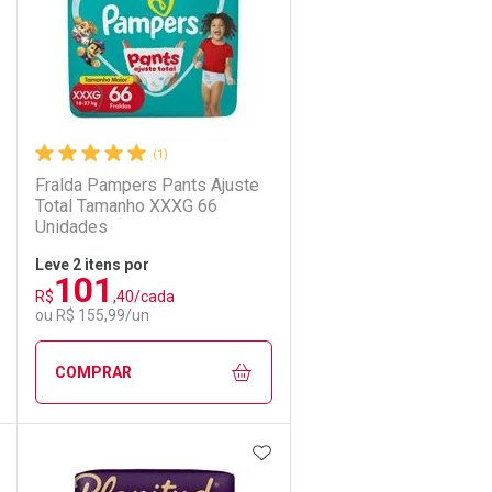
(1)
Fralda Pampers Pants Ajuste
Total Tamanho XXXG 66
Unidades
Leve 2 itens por
101
Comprar 2 unidades
R$
,40/cada
Ativar Desconto
Por R$ 100,75/cada
ou R$ 155,99/un
Comprar sem Desconto
Comprar sem Desconto
COMPRAR
Por R$ 154,99/cada
Por R$ 154,99/cada
DICIONAR AOS FAVORITOS
ADICIONAR AOS FAVORIT
ECHAR
ECHAR
FECHAR
FECHAR