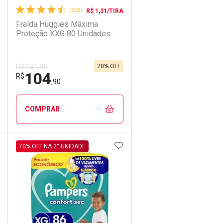
(328)
R$ 1,31/TIRA
Fralda Huggies Máxima
Proteção XXG 80 Unidades
20% OFF
R$ 131,90
104
R$
,90
COMPRAR
DICIONAR AOS FAVORITOS
ADICIONAR AOS FAVORIT
ECHAR
ECHAR
FECHAR
FECHAR
70% OFF NA 2° UNIDADE
Laboratório
Por Menos