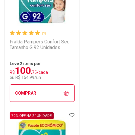
(2)
Fralda Pampers Confort Sec
Tamanho G 92 Unidades
Leve 2 itens por
100
R$
,75/cada
Ativar Desconto
ou R$ 154,99/un
Comprar sem Desconto
Comprar sem Desconto
COMPRAR
Por R$ 92,90/cada
Por R$ 92,90/cada
DICIONAR AOS FAVORITOS
ADICIONAR AOS FAVORIT
ECHAR
ECHAR
FECHAR
FECHAR
70% OFF NA 2° UNIDADE
Laboratório
Por Menos