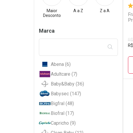
Maior
A a Z
Z a A
Fr
Desconto
Pr
Filtros
Marca
R$
R$
FILTRAR PE
Abena (6)
Adultcare (7)
Baby&Baby (36)
Babysec (147)
L
P
Bigfral (48)
Biofral (17)
Capricho (9)
Clean Baby (12)