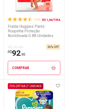
(155)
R$ 1,06/TIRA
Fralda Huggies Pants
Roupinha Proteção
Acolchoada G 88 Unidades
36% OFF
R$ 144,90
Comprar 2 unidades
92
Ativar Desconto
R$
Por R$ 100,75/cada
,90
Comprar sem Desconto
Comprar sem Desconto
COMPRAR
Por R$ 154,99/cada
Por R$ 154,99/cada
DICIONAR AOS FAVORITOS
ADICIONAR AOS FAVORIT
ECHAR
ECHAR
FECHAR
FECHAR
70% OFF NA 2° UNIDADE
Laboratório
Por Menos