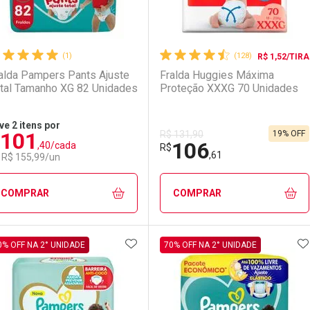
(1)
(128)
R$ 1,52/TIRA
alda Pampers Pants Ajuste
Fralda Huggies Máxima
tal Tamanho XG 82 Unidades
Proteção XXXG 70 Unidades
ve 2 itens por
101
19% OFF
R$ 131,90
106
,40/cada
Ativar Desconto
Ativar Desconto
R$
,61
 R$ 155,99/un
Comprar sem Desconto
Comprar sem Desconto
Comprar sem Desconto
Comprar sem Desconto
COMPRAR
COMPRAR
Por R$ 92,90/cada
Por R$ 92,90/cada
Por R$ 92,90/cada
Por R$ 92,90/cada
ADICIONAR AOS FAVORITOS
A
FECHAR
FECHAR
F
F
0% OFF NA 2° UNIDADE
70% OFF NA 2° UNIDADE
aboratório
or Menos
Laboratório
Por Menos