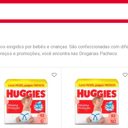
busca
isa?
rios exigidos por bebês e crianças. São confeccionadas com dif
reços e promoções, você encontra nas Drogarias Pacheco.
e
ateleira
ADICIONAR AOS FAVORITOS
A