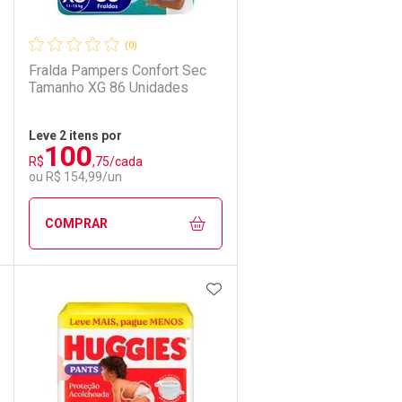
(0)
Fralda Pampers Confort Sec
Tamanho XG 86 Unidades
Leve 2 itens por
100
R$
,75/cada
Ativar Desconto
ou R$ 154,99/un
Comprar sem Desconto
Comprar sem Desconto
COMPRAR
Por R$ 104,90/cada
Por R$ 104,90/cada
DICIONAR AOS FAVORITOS
ADICIONAR AOS FAVORIT
ECHAR
ECHAR
FECHAR
FECHAR
Laboratório
Por Menos