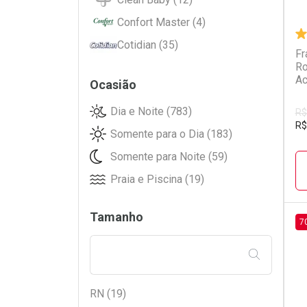
Confort Master (4)
Cotidian (35)
Fr
Ro
Cremer (30)
Ac
Ocasião
Dogs Care (4)
Dia e Noite (783)
Dog's Care (24)
R$
R$
Somente para o Dia (183)
ESTRELINHA (5)
Somente para Noite (59)
Ever Baby (38)
Praia e Piscina (19)
Ever Care (24)
Ever Green (7)
Tamanho
7
Gaboni (3)
Geriatex (2)
L
P
FILTRAR PE
Hartmann (3)
Huggies (275)
RN (19)