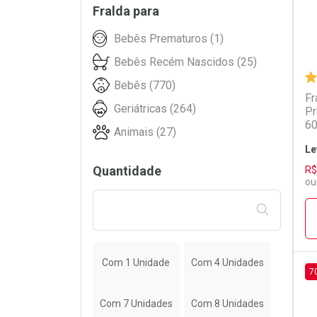
Fralda para
Pet Society (3)
Bebês Prematuros (1)
Piquitucho (33)
Bebês Recém Nascidos (25)
Plenitud (79)
Bebês (770)
Pom Pom (41)
Fr
Geriátricas (264)
Pr
Sentir Bem (3)
60
Animais (27)
SH-RD (10)
Le
SMILINGUIDO (15)
Quantidade
R$
Tena (193)
ou
Turma da Mônica (11)
FILTRAR PE
TURMA DA MONICA BABY (21)
Wellness (4)
Com 1 Unidade
Com 4 Unidades
7
L
P
Com 7 Unidades
Com 8 Unidades