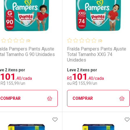
(0)
(0)
alda Pampers Pants Ajuste
Fralda Pampers Pants Ajuste
tal Tamanho G 90 Unidades
Total Tamanho XXG 74
Unidades
ve 2 itens por
Leve 2 itens por
101
101
Comprar 2 unidades
Comprar 2 unidades
,40/cada
R$
,40/cada
Ativar Desconto
Ativar Desconto
Por R$ 76,38/cada
Por R$ 100,75/cada
 R$ 155,99/un
ou R$ 155,99/un
Comprar sem Desconto
Comprar sem Desconto
Comprar sem Desconto
Comprar sem Desconto
COMPRAR
COMPRAR
Por R$ 117,50/cada
Por R$ 117,50/cada
Por R$ 154,99/cada
Por R$ 154,99/cada
ADICIONAR AOS FAVORITOS
A
FECHAR
FECHAR
F
F