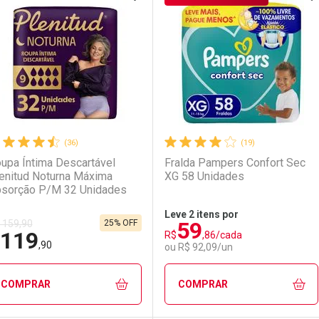
aboratório
or Menos
Laboratório
Por Menos
(36)
(19)
upa Íntima Descartável
Fralda Pampers Confort Sec
enitud Noturna Máxima
XG 58 Unidades
sorção P/M 32 Unidades
Leve 2 itens por
59
25% OFF
 159,90
119
R$
,86/cada
Ativar Desconto
Ativar Desconto
,90
ou R$ 92,09/un
Comprar sem Desconto
Comprar sem Desconto
Comprar sem Desconto
Comprar sem Desconto
COMPRAR
COMPRAR
Por R$ 125,99/cada
Por R$ 125,99/cada
Por R$ 125,99/cada
Por R$ 125,99/cada