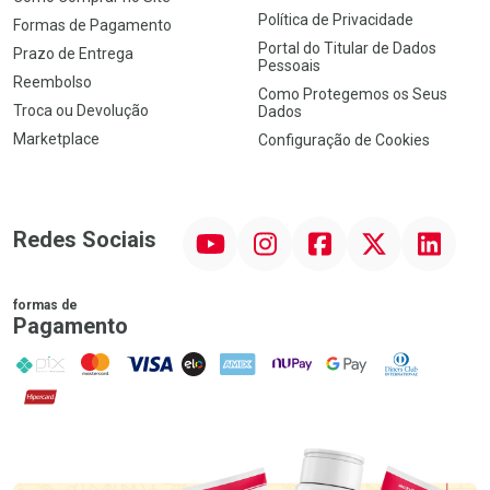
Política de Privacidade
Formas de Pagamento
Portal do Titular de Dados
Prazo de Entrega
Pessoais
Reembolso
Como Protegemos os Seus
Troca ou Devolução
Dados
Marketplace
Configuração de Cookies
YouTube
Instagram
Facebook
Twitter
Linkedin
Redes Sociais
formas de
Pagamento
PIX
MasterCard
VISA
ELO
AMEX
NuPay
Google Pay
Diners Club
Hipercard
Promoção em Destaque