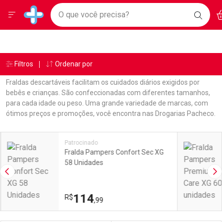
Drogarias Pacheco
Menu
Ac
Ir direto para a home
O que você precisa?
BAIXE
Baixe nosso APP e aproveite Ofertas Exclusivas!
BUSC
O AP
Navegue pela página
Ir direto para o conteúdo
Faça a sua busca
Ir direto para a busca
Ir direto para a conta
Ir direto para a ajuda
Âncoras
Breadcrumb
Filtros
Ordenar por
Drogarias Pacheco
Fraldas
Tena
Com 24 Unidades
Ir direto para a notificações
Ir direto para o carrinho
Fraldas descartáveis facilitam os cuidados diários exigidos por
Ir direto para o menu
bebês e crianças. São confeccionadas com diferentes tamanhos,
para cada idade ou peso. Uma grande variedade de marcas, com
ótimos preços e promoções, você encontra nas Drogarias Pacheco.
Linkagens Internas em Destaque
Promoções em Destaque
Patrocinado
Fralda Pampers Confort Sec XG
58 Unidades
Imagem Anterior
Pr
114
R$
,99