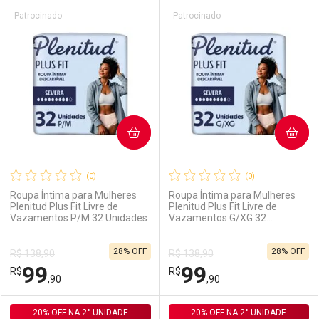
Prateleira
Patrocinado
Patrocinado
COMPRAR
COMPRAR
(0)
(0)
Roupa Íntima para Mulheres
Roupa Íntima para Mulheres
Plenitud Plus Fit Livre de
Plenitud Plus Fit Livre de
Vazamentos P/M 32 Unidades
Vazamentos G/XG 32
Unidades
28% OFF
28% OFF
R$ 138,90
R$ 138,90
99
99
R$
R$
,90
,90
20% OFF NA 2° UNIDADE
FECHAR
FECHAR
20% OFF NA 2° UNIDADE
F
F