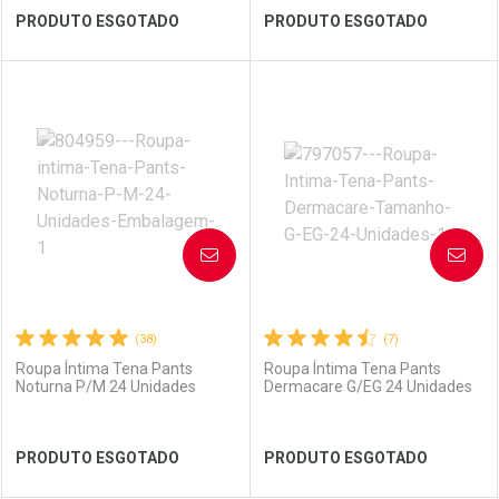
Ver Desconto Convênio
Ver Desconto Convênio
PRODUTO ESGOTADO
PRODUTO ESGOTADO
FECHAR
FECHAR
FEC
FEC
Laboratório
Por Menos
Laboratório
Por Menos
AVISE-ME
AVISE-ME
(38)
(7)
Roupa Íntima Tena Pants
Roupa Íntima Tena Pants
Noturna P/M 24 Unidades
Dermacare G/EG 24 Unidades
Ver Desconto Convênio
Ver Desconto Convênio
PRODUTO ESGOTADO
PRODUTO ESGOTADO