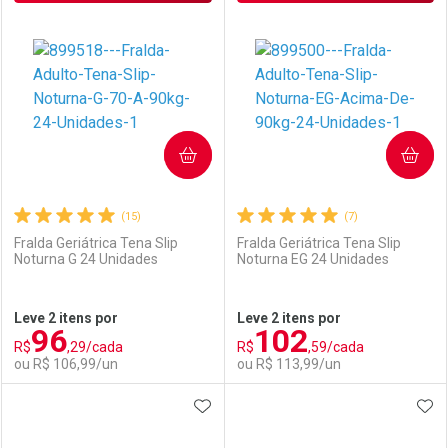
Laboratório
Por Menos
Laboratório
Por Menos
COMPRAR
COMPRAR
(15)
(7)
Fralda Geriátrica Tena Slip
Fralda Geriátrica Tena Slip
Noturna G 24 Unidades
Noturna EG 24 Unidades
Ativar Desconto
Ativar Desconto
Leve 2 itens por
Leve 2 itens por
96
102
Comprar sem Desconto
Comprar sem Desconto
R$
,29/cada
R$
,59/cada
Comprar sem Desconto
Comprar sem Desconto
Por R$ 99,90/cada
Por R$ 99,90/cada
ou R$ 106,99/un
ou R$ 113,99/un
Por R$ 99,90/cada
Por R$ 99,90/cada
ADICIONAR AOS FAVORITOS
ADI
FECHAR
FECHAR
F
F