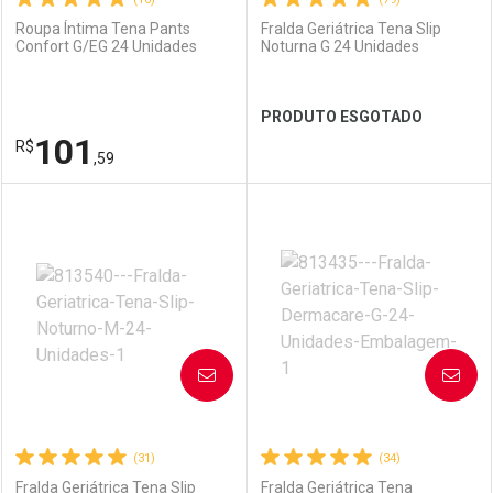
Roupa Íntima Tena Pants
Fralda Geriátrica Tena Slip
Confort G/EG 24 Unidades
Noturna G 24 Unidades
Ativar Desconto
Ativar Desconto
PRODUTO ESGOTADO
Comprar sem Desconto
Comprar sem Desconto
101
R$
Comprar sem Desconto
Comprar sem Desconto
Por R$ 125,99/cada
Por R$ 104,54/cada
,59
Por R$ 125,99/cada
Por R$ 104,54/cada
FECHAR
FECHAR
FEC
FEC
Laboratório
Por Menos
Laboratório
Por Menos
AVISE-ME
AVISE-ME
(31)
(34)
Fralda Geriátrica Tena Slip
Fralda Geriátrica Tena