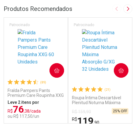
FECHAR
FECHAR
FEC
FEC
Produtos Recomendados
Imagem A
Pró
Laboratório
Por Menos
Laboratório
Por Menos
Patrocinado
Patrocinado
COMPRAR
COMPRAR
(89)
(21)
Fralda Pampers Pants
Premium Care Roupinha XXG
Roupa Íntima Descartável
60 Unidades
Leve 2 itens por
Plenitud Noturna Máxima
76
Ver Desconto Convênio
Ver Desconto Convênio
Absorção G/XG 32 Unidades
R$
,38/cada
25% OFF
R$ 159,90
ou R$ 117,50/un
119
R$
,90
FECHAR
FECHAR
FEC
FEC