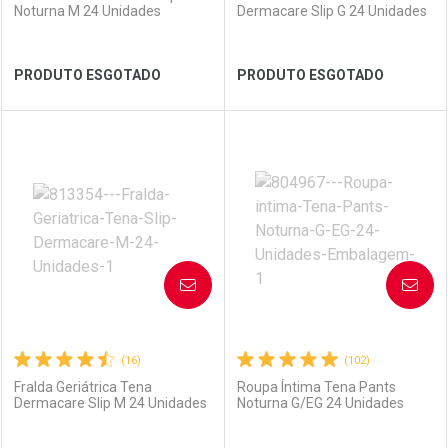
Noturna M 24 Unidades
Dermacare Slip G 24 Unidades
Ativar Desconto
PRODUTO ESGOTADO
PRODUTO ESGOTADO
Comprar sem Desconto
Ver Desconto Convênio
Comprar sem Desconto
Por R$ 101,59/cada
Por R$ 101,59/cada
FECHAR
FECHAR
FEC
FEC
Laboratório
Por Menos
Laboratório
Por Menos
AVISE-ME
AVISE-ME
(16)
(102)
Fralda Geriátrica Tena
Roupa Íntima Tena Pants
Dermacare Slip M 24 Unidades
Noturna G/EG 24 Unidades