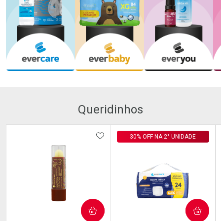
Queridinhos
ADICIONAR AOS FAVORITOS
30% OFF NA 2° UNIDADE
COMPRAR
COMPRAR