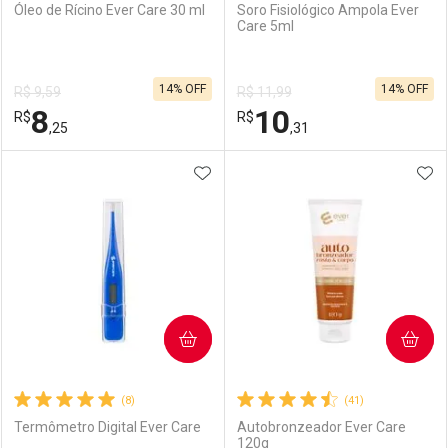
Óleo de Rícino Ever Care 30 ml
Soro Fisiológico Ampola Ever
Care 5ml
14% OFF
14% OFF
R$ 9,59
R$ 11,99
8
10
R$
R$
,25
,31
ADICIONAR AOS FAVORITOS
ADI
FECHAR
FECHAR
F
F
Laboratório
Por Menos
Laboratório
Por Menos
COMPRAR
COMPRAR
(8)
(41)
Termômetro Digital Ever Care
Autobronzeador Ever Care
120g