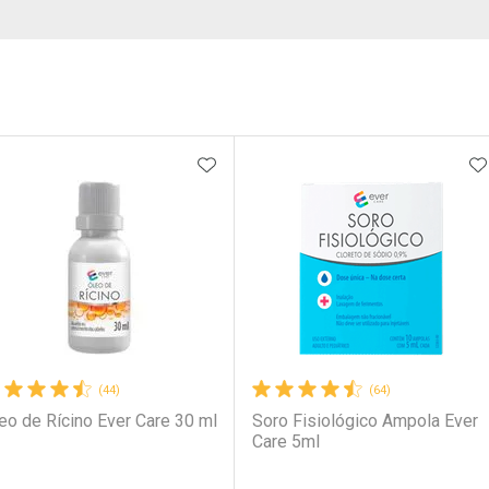
ateleira
ADICIONAR AOS FAVORITOS
A
(44)
(64)
eo de Rícino Ever Care 30 ml
Soro Fisiológico Ampola Ever
Care 5ml