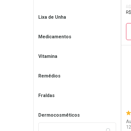
R$
R$
Lixa de Unha
Medicamentos
Vitamina
L
P
Remédios
Fraldas
Dermocosméticos
Au
1
FILTRAR PE