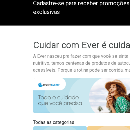
Cadastre-se para receber promoções
exclusivas
Cuidar com Ever é cuid
A Ever nasceu pra fazer com que você se sint
nutritivo, temos centenas de produtos de autoc
acessíveis. Porque a rotina pode ser corrida, m
Todas as categorias