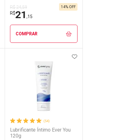
14% OFF
R$ 24,59
21
R$
,15
COMPRAR
DICIONAR AOS FAVORITOS
ADICIONAR AOS FAVORIT
ECHAR
ECHAR
FECHAR
FECHAR
Laboratório
Por Menos
(54)
Lubrificante Íntimo Ever You
120g