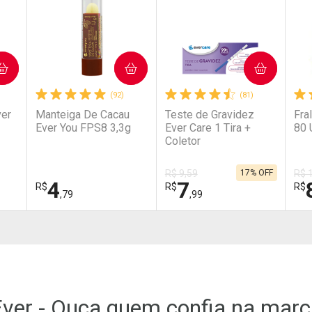
COMPRAR
COMPRAR
(92)
(81)
ver
Manteiga De Cacau
Teste de Gravidez
Fra
Ever You FPS8 3,3g
Ever Care 1 Tira +
80 
Coletor
R$ 9,59
17% OFF
R$ 
4
7
R$
R$
R$
,79
,99
FECHAR
FECHAR
FECHAR
FECHAR
FEC
FEC
Laboratório
Laboratório
La
Por Menos
Por Menos
P
ver - Ouça quem confia na mar