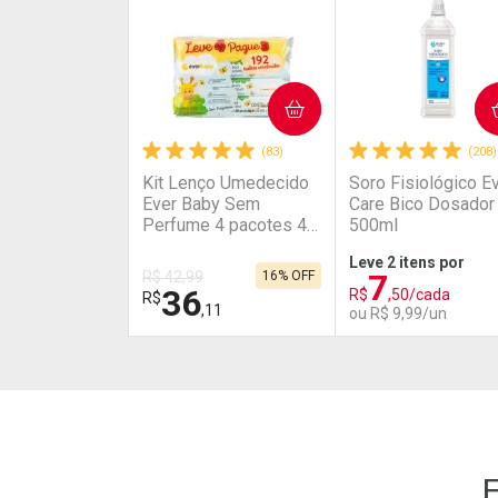
COMPRAR
COMPRAR
(83)
(208)
Kit Lenço Umedecido
Soro Fisiológico E
Ever Baby Sem
Care Bico Dosador
Perfume 4 pacotes 48
500ml
Unidades
Leve 2 itens por
7
R$ 42,99
16% OFF
36
R$
,50/cada
R$
,11
ou R$ 9,99/un
FECHAR
FECHAR
Laboratório
Laboratório
Por Menos
Por Menos
E