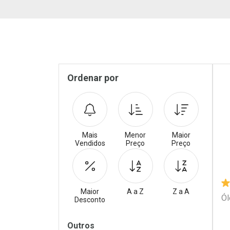
Pr
Sidebar
Ordenar por
Mais
Menor
Maior
Vendidos
Preço
Preço
Maior
A a Z
Z a A
Ól
Desconto
Filtros
Outros