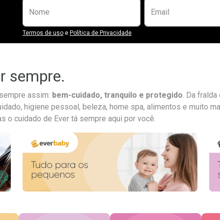
Preencha o formulário abaixo para se
Nome
Email
Termos de uso
e
Política de Privacidade
ar sempre.
a sempre assim:
bem-cuidado, tranquilo e protegido
. Da frald
uidado, higiene pessoal, beleza, home spa, alimentos e muito ma
as o cuidado de Ever tá sempre aqui por você.