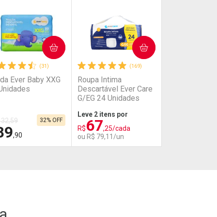
COMPRAR
COMPRAR
(31)
(169)
lda Ever Baby XXG
Roupa Intima
Unidades
Descartável Ever Care
G/EG 24 Unidades
Leve 2 itens por
67
132,59
32% OFF
89
R$
,25/cada
,90
ou R$ 79,11/un
HAR
HAR
FECHAR
FECHAR
FECHAR
FECHAR
boratório
Laboratório
or Menos
Por Menos
ca