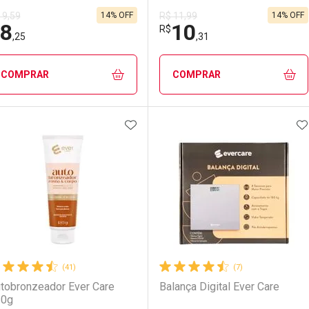
14% OFF
14% OFF
 9,59
R$ 11,99
8
10
R$
,25
,31
COMPRAR
COMPRAR
ADICIONAR AOS FAVORITOS
A
FECHAR
FECHAR
F
F
aboratório
or Menos
Laboratório
Por Menos
(41)
(7)
tobronzeador Ever Care
Balança Digital Ever Care
20g
LO TERMO DIGITADO