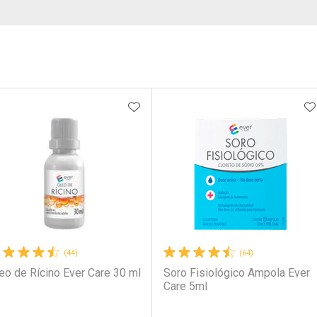
ateleira
ADICIONAR AOS FAVORITOS
A
(44)
(64)
eo de Rícino Ever Care 30 ml
Soro Fisiológico Ampola Ever
Care 5ml