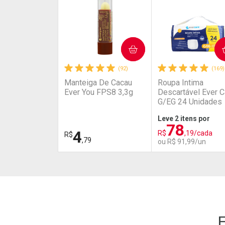
COMPRAR
COMPRAR
(92)
(169)
Manteiga De Cacau
Roupa Intima
Ever You FPS8 3,3g
Descartável Ever C
G/EG 24 Unidades
Leve 2 itens por
78
4
R$
,19/cada
R$
,79
ou R$ 91,99/un
FECHAR
FECHAR
Laboratório
Laboratório
Por Menos
Por Menos
E