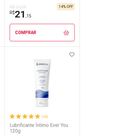
14% OFF
R$ 24,59
21
R$
,15
COMPRAR
DICIONAR AOS FAVORITOS
ADICIONAR AOS FAVORIT
ECHAR
ECHAR
FECHAR
FECHAR
Laboratório
Por Menos
(54)
Lubrificante Íntimo Ever You
120g