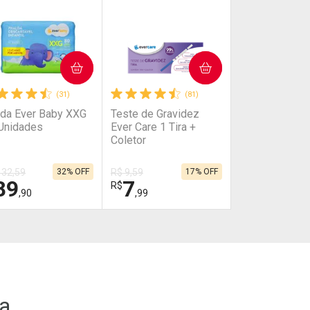
COMPRAR
COMPRAR
(31)
(81)
lda Ever Baby XXG
Teste de Gravidez
Unidades
Ever Care 1 Tira +
Coletor
132,59
32% OFF
R$ 9,59
17% OFF
89
7
R$
,90
,99
HAR
HAR
FECHAR
FECHAR
FECHAR
FECHAR
boratório
Laboratório
or Menos
Por Menos
ca