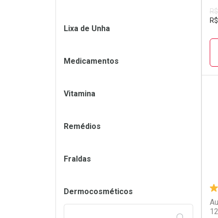
R$
R$
Lixa de Unha
Medicamentos
Vitamina
L
P
Remédios
Fraldas
Dermocosméticos
Au
1
FILTRAR PE