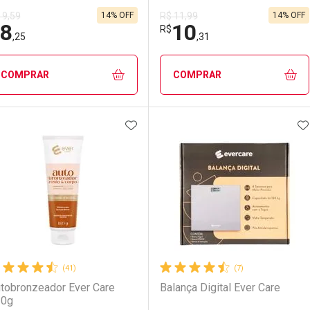
14% OFF
14% OFF
 9,59
R$ 11,99
8
10
R$
,25
,31
COMPRAR
COMPRAR
ADICIONAR AOS FAVORITOS
A
FECHAR
FECHAR
F
F
aboratório
or Menos
Laboratório
Por Menos
(41)
(7)
tobronzeador Ever Care
Balança Digital Ever Care
20g
LO TERMO DIGITADO