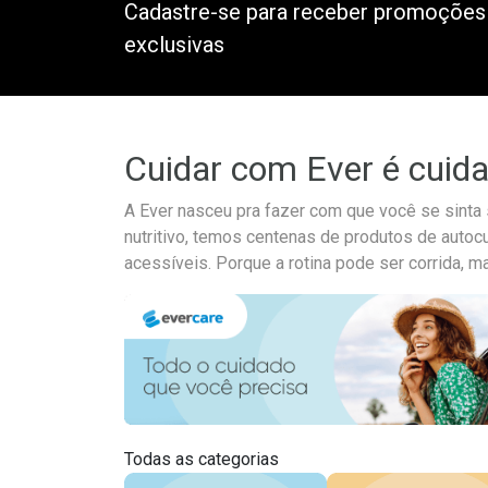
Cadastre-se para receber promoções
exclusivas
Cuidar com Ever é cuid
A Ever nasceu pra fazer com que você se sint
nutritivo, temos centenas de produtos de autoc
acessíveis. Porque a rotina pode ser corrida, m
Todas as categorias