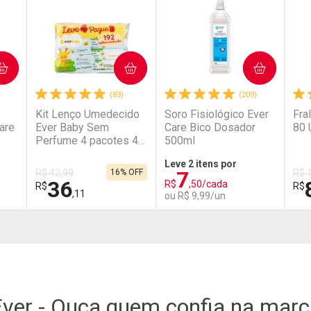
COMPRAR
COMPRAR
(83)
(209)
Kit Lenço Umedecido
Soro Fisiológico Ever
Fra
are
Ever Baby Sem
Care Bico Dosador
80 
Perfume 4 pacotes 48
500ml
Unidades
Leve 2 itens por
7
R$ 42,99
16% OFF
R$ 
36
R$
,50/cada
R$
R$
,11
ou R$ 9,99/un
FECHAR
FECHAR
FECHAR
FECHAR
FEC
FEC
Laboratório
Laboratório
La
Por Menos
Por Menos
P
ver - Ouça quem confia na mar