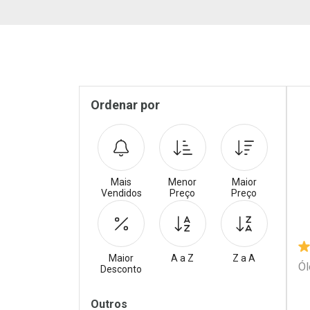
Pr
Sidebar
Ordenar por
Mais
Menor
Maior
Vendidos
Preço
Preço
Maior
A a Z
Z a A
Ól
Desconto
Filtros
Outros