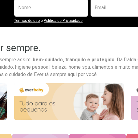
Preencha o formulário abaixo para se
Nome
Email
Termos de uso
e
Política de Privacidade
ar sempre.
a sempre assim:
bem-cuidado, tranquilo e protegido
. Da frald
uidado, higiene pessoal, beleza, home spa, alimentos e muito ma
as o cuidado de Ever tá sempre aqui por você.