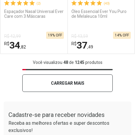
(2)
(43)
Espaçador Nasal Universal Ever
Óleo Essencial Ever You Puro
Care com 3 Máscaras
de Melaleuca 10ml
Ativar Desconto
Ativar Desconto
19% OFF
14% OFF
R$ 42,99
R$ 43,59
Comprar sem Desconto
Comprar sem Desconto
34
37
R$
Comprar sem Desconto
R$
Comprar sem Desconto
Por R$ 148,77/cada
Por R$ 8,59/cada
,82
,49
Por R$ 148,77/cada
Por R$ 8,59/cada
FECHAR
FECHAR
F
F
Você visualizou
48
de
1245
produtos
Laboratório
Por Menos
Laboratório
Por Menos
CARREGAR MAIS
Tudo sobre a Drogarias Pacheco
Cadastre-se para receber novidades
Receba as melhores ofertas e super descontos
exclusivos!