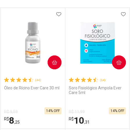
Prateleira
ADICIONAR AOS FAVORITOS
ADI
COMPRAR
COMPRAR
(44)
(64)
Óleo de Rícino Ever Care 30 ml
Soro Fisiológico Ampola Ever
Care 5ml
14% OFF
14% OFF
R$ 9,59
R$ 11,99
8
10
R$
R$
,25
,31