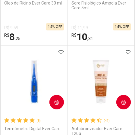
Óleo de Rícino Ever Care 30 ml
Soro Fisiológico Ampola Ever
Care 5ml
14% OFF
14% OFF
R$ 9,59
R$ 11,99
8
10
R$
R$
,25
,31
ADICIONAR AOS FAVORITOS
ADI
FECHAR
FECHAR
F
F
Laboratório
Por Menos
Laboratório
Por Menos
COMPRAR
COMPRAR
(8)
(41)
Termômetro Digital Ever Care
Autobronzeador Ever Care
120g